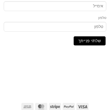
טלפון
שלח/י פנייתך