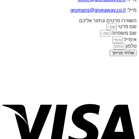
מייל:
grumans@giveaway.co.il
השאירו פרטים ונחזור אליכם
שם פרטי
שם משפחה
אימייל
טלפון
שלח/י פנייתך