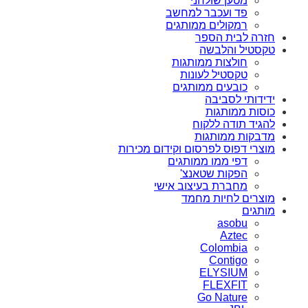
מטען שולחני
פד ועכבר למחשב
רמקולים ממותגים
חזרה לבית הספר
טקסטיל והלבשה
חולצות ממותגות
טקסטיל לעונות
כובעים ממותגים
ידידותי לסביבה
כוסות ממותגות
להגיד תודה ללקוח
מדבקות ממותגות
מוצרי דפוס לפרסום וקידום מכירות
דפי ממו ממותגים
הפקות שטאנצ'
מחברת בעיצוב אישי
מוצרים לחיות מחמד
מותגים
asobu
Aztec
Colombia
Contigo
ELYSIUM
FLEXFIT
Go Nature