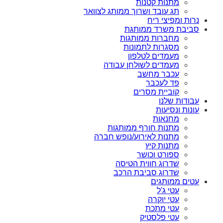
מתנות קטנות
תג עובד ושרוך ממותג לצוואר
נרות ומפיצי ריח
סביבת משרד ממותגת
מחברות ממותגות
מסגרות לתמונות
מעמדים לטלפון
מעמדים לשולחן עבודה
עכבר מחשב
פד לעכבר
קוביית מסרים
עבודות שלנו
עונות ונסיעות
מחנאות
מתנות חורף ממותגות
מתנות לאירוע/נופש חברה
מתנות קיץ
ספורט וכושר
שדרוג חווית הטיסה
שדרוג סביבת הרכב
עטים ממותגים
עטי ג'ל
עטי יוקרה
עטי מתכת
עטי פלסטיק