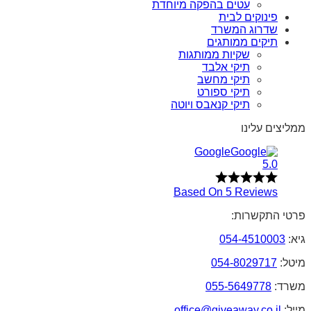
עטים בהפקה מיוחדת
פינוקים לבית
שדרוג המשרד
תיקים ממותגים
שקיות ממותגות
תיקי אלבד
תיקי מחשב
תיקי ספורט
תיקי קנאבס ויוטה
ממליצים עלינו
Google
5.0
Based On 5 Reviews
פרטי התקשרות:
גיא:
054-4510003
מיטל:
054-8029717
משרד:
055-5649778
מייל:
office@giveaway.co.il