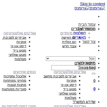
Skip to content
עמוד הבית
הסיפור שלנו
מתנות לעובדים
המלצות
תאריכים מיוחדים
גאד’טים ואלקטרוניקה
מאמרים
יום האישה
אביזרים לסביבת מ
צור קשר
יום הולדת
אוזניות
עובד חדש
דיסק און קי
מטען נייד
מטען שולחני
מצלמות
חיפוש עבור:
מתנות לחגים
Swag bag
גאד’טים ואלקטרוניקה
כנסים ואירועים
אביזרים לסביבת מחשב
אלוכג’ל ומסיכות
אוזניות
מחזיקי מפתחות
0
דיסק און קי
מתנות קטנות
0
מטען נייד
סוכריות ממותגות
מטען שולחני
מצלמות
שדרוג המשרד
גאד’טים ואלקטרוניקה
מוצרי דפוס לפרסום וקד”