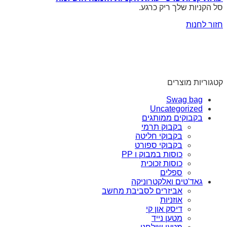
סל הקניות שלך ריק כרגע.
חזור לחנות
קטגוריות מוצרים
Swag bag
Uncategorized
בקבוקים ממותגים
בקבוק תרמי
בקבוקי חליטה
בקבוקי ספורט
כוסות במבוק ו PP
כוסות זכוכית
ספלים
גאד'טים ואלקטרוניקה
אביזרים לסביבת מחשב
אוזניות
דיסק און קי
מטען נייד