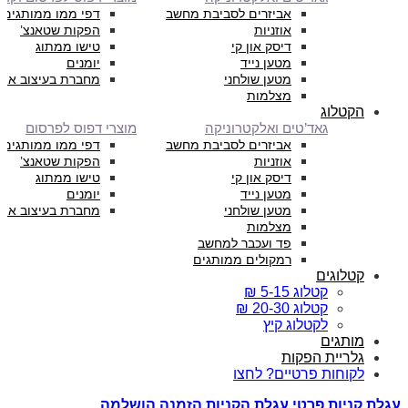
אביזרים לסביבת מחשב
דפי ממו ממותגים
אוזניות
הפקות שטאנצ’
דיסק און קי
טישו ממתוג
מטען נייד
יומנים
מטען שולחני
מחברת בעיצוב איש
מצלמות
הקטלוג
גאד’טים ואלקטרוניקה
מוצרי דפוס לפרסום
אביזרים לסביבת מחשב
דפי ממו ממותגים
אוזניות
הפקות שטאנצ’
דיסק און קי
טישו ממתוג
מטען נייד
יומנים
מטען שולחני
מחברת בעיצוב איש
מצלמות
פד ועכבר למחשב
רמקולים ממותגים
קטלוגים
קטלוג 5-15 ₪
קטלוג 20-30 ₪
לקטלוג קיץ
מותגים
גלריית הפקות
לקוחות פרטיים? לחצו
עגלת קניות
פרטי עגלת הקניות
הזמנה הושלמה