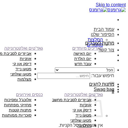
Skip to content
עמוד הבית
הסיפור שלנו
המלצות
מתנות לעובדים
מאמרים
תאריכים מיוחדים
גאד’טים ואלקטרוניקה
צור קשר
יום האישה
אביזרים לסביבת מ
יום הולדת
אוזניות
עובד חדש
דיסק און קי
מטען נייד
מטען שולחני
חיפוש עבור:
מצלמות
מתנות לחגים
Swag bag
0
גאד’טים ואלקטרוניקה
כנסים ואירועים
אביזרים לסביבת מחשב
אלוכג’ל ומסיכות
אוזניות
מחזיקי מפתחות
דיסק און קי
מתנות קטנות
מטען נייד
סוכריות ממותגות
מטען שולחני
אין מוצרים בסל הקניות.
מצלמות