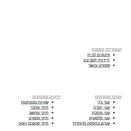
קטגוריות נוספות
פינוקים לבית
ידידותי לסביבה
ספורט וכושר
עטים ממותגים
תיקים ממותגים
עטי ג’ל
שקיות ממותגות
עטי יוקרה
תיקי אלבד
עטי מתכת
תיקי מחשב
עטי פלסטיק
תיקי ספורט
עטים בהפקה מיוחדת
תיקי קנאבס ויוטה