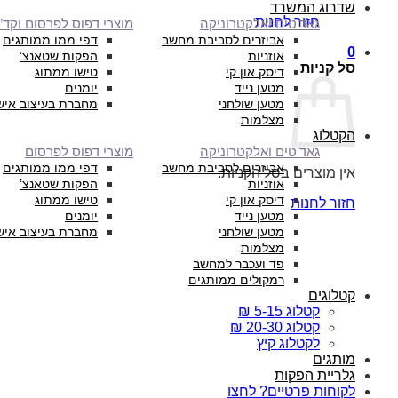
שדרוג המשרד
חזור לחנות
גאד’טים ואלקטרוניקה
מוצרי דפוס לפרסום וקד”
אביזרים לסביבת מחשב
דפי ממו ממותגים
0
אוזניות
הפקות שטאנצ’
סל קניות
דיסק און קי
טישו ממתוג
מטען נייד
יומנים
מטען שולחני
מחברת בעיצוב איש
מצלמות
הקטלוג
גאד’טים ואלקטרוניקה
מוצרי דפוס לפרסום
אביזרים לסביבת מחשב
דפי ממו ממותגים
אין מוצרים בסל הקניות.
אוזניות
הפקות שטאנצ’
דיסק און קי
טישו ממתוג
חזור לחנות
מטען נייד
יומנים
מטען שולחני
מחברת בעיצוב איש
מצלמות
פד ועכבר למחשב
רמקולים ממותגים
קטלוגים
קטלוג 5-15 ₪
קטלוג 20-30 ₪
לקטלוג קיץ
מותגים
גלריית הפקות
לקוחות פרטיים? לחצו