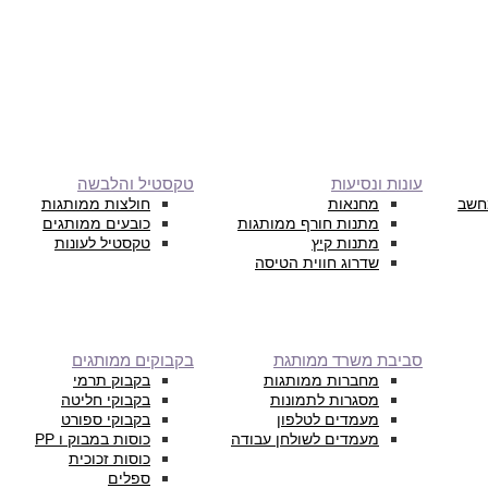
עונות ונסיעות
טקסטיל והלבשה
חשב
מחנאות
חולצות ממותגות
מתנות חורף ממותגות
כובעים ממותגים
מתנות קיץ
טקסטיל לעונות
שדרוג חווית הטיסה
סביבת משרד ממותגת
בקבוקים ממותגים
מחברות ממותגות
בקבוק תרמי
מסגרות לתמונות
בקבוקי חליטה
מעמדים לטלפון
בקבוקי ספורט
מעמדים לשולחן עבודה
כוסות במבוק ו PP
כוסות זכוכית
ספלים