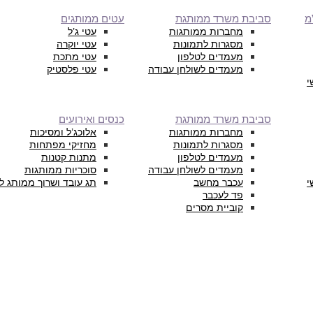
מ
סביבת משרד ממותגת
עטים ממותגים
מחברות ממותגות
עטי ג’ל
מסגרות לתמונות
עטי יוקרה
מעמדים לטלפון
עטי מתכת
מעמדים לשולחן עבודה
עטי פלסטיק
י
סביבת משרד ממותגת
כנסים ואירועים
מחברות ממותגות
אלוכג’ל ומסיכות
מסגרות לתמונות
מחזיקי מפתחות
מעמדים לטלפון
מתנות קטנות
מעמדים לשולחן עבודה
סוכריות ממותגות
י
עכבר מחשב
תג עובד ושרוך ממותג ל
פד לעכבר
קוביית מסרים