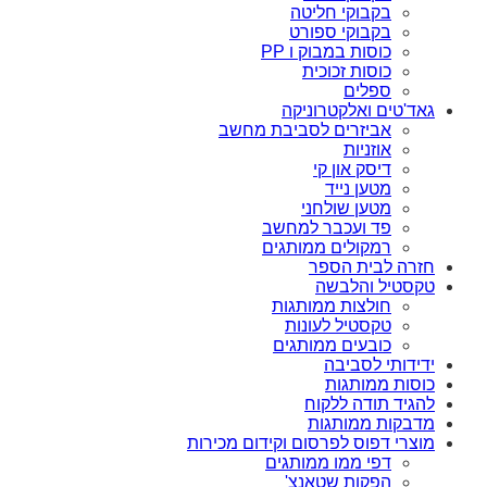
בקבוקי חליטה
בקבוקי ספורט
כוסות במבוק ו PP
כוסות זכוכית
ספלים
גאד'טים ואלקטרוניקה
אביזרים לסביבת מחשב
אוזניות
דיסק און קי
מטען נייד
מטען שולחני
פד ועכבר למחשב
רמקולים ממותגים
חזרה לבית הספר
טקסטיל והלבשה
חולצות ממותגות
טקסטיל לעונות
כובעים ממותגים
ידידותי לסביבה
כוסות ממותגות
להגיד תודה ללקוח
מדבקות ממותגות
מוצרי דפוס לפרסום וקידום מכירות
דפי ממו ממותגים
הפקות שטאנצ'