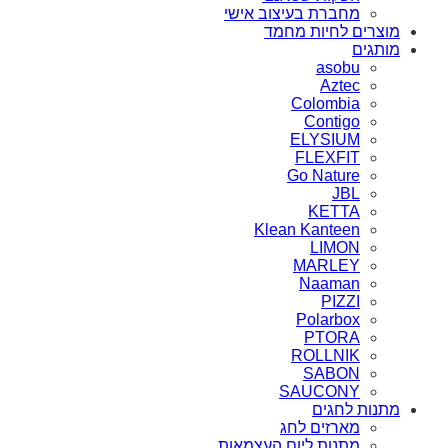
מחברת בעיצוב אישי
מוצרים לחיות מחמד
מותגים
asobu
Aztec
Colombia
Contigo
ELYSIUM
FLEXFIT
Go Nature
JBL
KETTA
Klean Kanteen
LIMON
MARLEY
Naaman
PIZZI
Polarbox
PTORA
ROLLNIK
SABON
SAUCONY
מתנות לחגים
מארזים לחג
מתנות ליום העצמאות