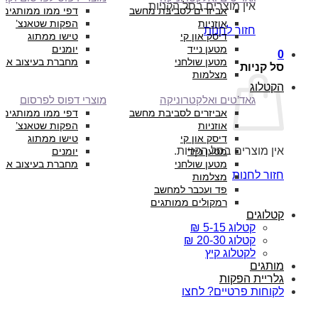
אין מוצרים בסל הקניות.
אביזרים לסביבת מחשב
דפי ממו ממותגים
אוזניות
הפקות שטאנצ’
חזור לחנות
דיסק און קי
טישו ממתוג
מטען נייד
יומנים
0
מטען שולחני
מחברת בעיצוב איש
סל קניות
מצלמות
הקטלוג
גאד’טים ואלקטרוניקה
מוצרי דפוס לפרסום
אביזרים לסביבת מחשב
דפי ממו ממותגים
אוזניות
הפקות שטאנצ’
דיסק און קי
טישו ממתוג
אין מוצרים בסל הקניות.
מטען נייד
יומנים
מטען שולחני
מחברת בעיצוב איש
חזור לחנות
מצלמות
פד ועכבר למחשב
רמקולים ממותגים
קטלוגים
קטלוג 5-15 ₪
קטלוג 20-30 ₪
לקטלוג קיץ
מותגים
גלריית הפקות
לקוחות פרטיים? לחצו