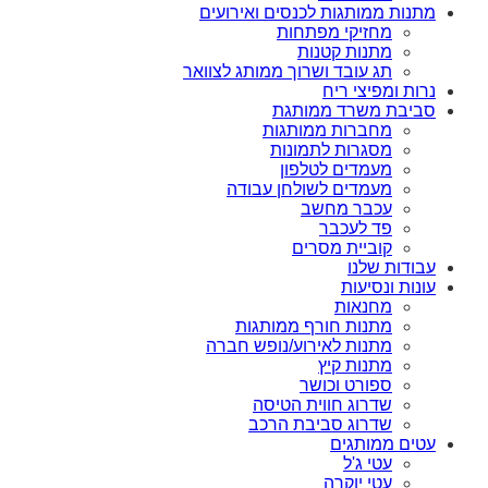
מתנות ממותגות לכנסים ואירועים
מחזיקי מפתחות
מתנות קטנות
תג עובד ושרוך ממותג לצוואר
נרות ומפיצי ריח
סביבת משרד ממותגת
מחברות ממותגות
מסגרות לתמונות
מעמדים לטלפון
מעמדים לשולחן עבודה
עכבר מחשב
פד לעכבר
קוביית מסרים
עבודות שלנו
עונות ונסיעות
מחנאות
מתנות חורף ממותגות
מתנות לאירוע/נופש חברה
מתנות קיץ
ספורט וכושר
שדרוג חווית הטיסה
שדרוג סביבת הרכב
עטים ממותגים
עטי ג'ל
עטי יוקרה