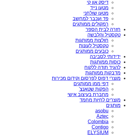
דיסק און קי
מטען נייד
מטען שולחני
פד ועכבר למחשב
רמקולים ממותגים
חזרה לבית הספר
טקסטיל והלבשה
חולצות ממותגות
טקסטיל לעונות
כובעים ממותגים
ידידותי לסביבה
כוסות ממותגות
להגיד תודה ללקוח
מדבקות ממותגות
מוצרי דפוס לפרסום וקידום מכירות
דפי ממו ממותגים
הפקות שטאנצ'
מחברת בעיצוב אישי
מוצרים לחיות מחמד
מותגים
asobu
Aztec
Colombia
Contigo
ELYSIUM