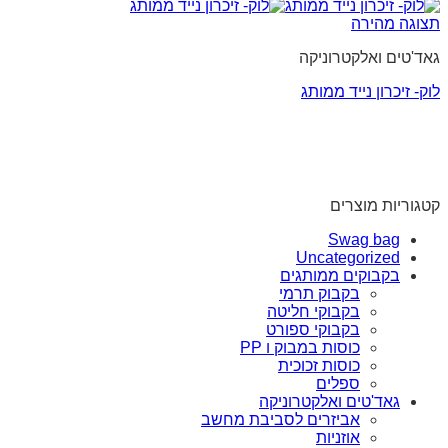
תצוגה מהירה
גאד'טים ואלקטרוניקה
לוק- זיכרון נייד ממותג
קטגוריות מוצרים
Swag bag
Uncategorized
בקבוקים ממותגים
בקבוק תרמי
בקבוקי חליטה
בקבוקי ספורט
כוסות במבוק ו PP
כוסות זכוכית
ספלים
גאד'טים ואלקטרוניקה
אביזרים לסביבת מחשב
אוזניות