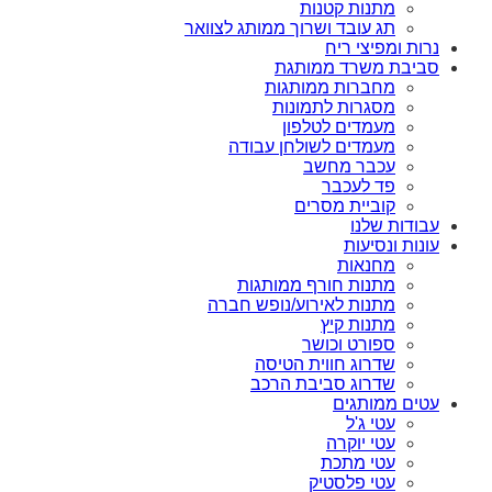
מתנות קטנות
תג עובד ושרוך ממותג לצוואר
נרות ומפיצי ריח
סביבת משרד ממותגת
מחברות ממותגות
מסגרות לתמונות
מעמדים לטלפון
מעמדים לשולחן עבודה
עכבר מחשב
פד לעכבר
קוביית מסרים
עבודות שלנו
עונות ונסיעות
מחנאות
מתנות חורף ממותגות
מתנות לאירוע/נופש חברה
מתנות קיץ
ספורט וכושר
שדרוג חווית הטיסה
שדרוג סביבת הרכב
עטים ממותגים
עטי ג'ל
עטי יוקרה
עטי מתכת
עטי פלסטיק