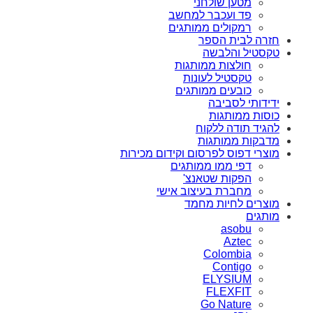
מטען שולחני
פד ועכבר למחשב
רמקולים ממותגים
חזרה לבית הספר
טקסטיל והלבשה
חולצות ממותגות
טקסטיל לעונות
כובעים ממותגים
ידידותי לסביבה
כוסות ממותגות
להגיד תודה ללקוח
מדבקות ממותגות
מוצרי דפוס לפרסום וקידום מכירות
דפי ממו ממותגים
הפקות שטאנצ'
מחברת בעיצוב אישי
מוצרים לחיות מחמד
מותגים
asobu
Aztec
Colombia
Contigo
ELYSIUM
FLEXFIT
Go Nature