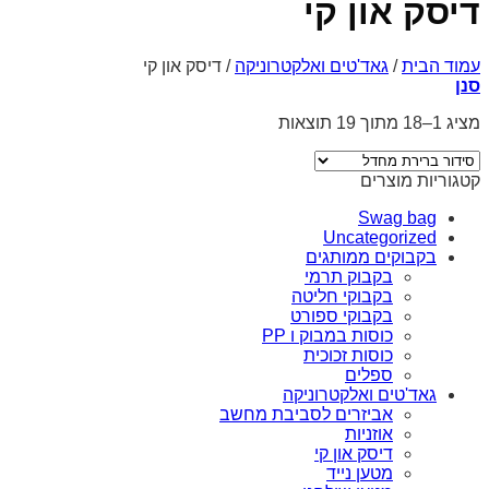
דיסק און קי
עמוד הבית
/
גאד'טים ואלקטרוניקה
/
דיסק און קי
סנן
מציג 1–18 מתוך 19 תוצאות
קטגוריות מוצרים
Swag bag
Uncategorized
בקבוקים ממותגים
בקבוק תרמי
בקבוקי חליטה
בקבוקי ספורט
כוסות במבוק ו PP
כוסות זכוכית
ספלים
גאד'טים ואלקטרוניקה
אביזרים לסביבת מחשב
אוזניות
דיסק און קי
מטען נייד