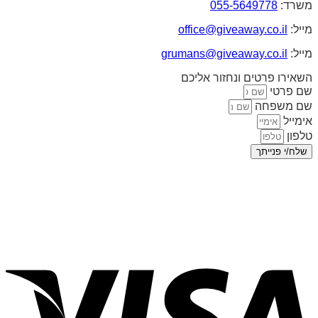
משרד:
055-5649778
מייל:
office@giveaway.co.il
מייל:
grumans@giveaway.co.il
השאירו פרטים ונחזור אליכם
שם פרטי
שם משפחה
אימייל
טלפון
שלח/י פנייתך