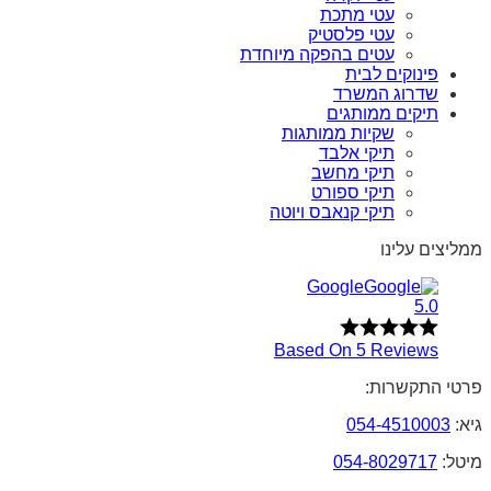
עטי מתכת
עטי פלסטיק
עטים בהפקה מיוחדת
פינוקים לבית
שדרוג המשרד
תיקים ממותגים
שקיות ממותגות
תיקי אלבד
תיקי מחשב
תיקי ספורט
תיקי קנאבס ויוטה
ממליצים עלינו
Google
5.0
Based On 5 Reviews
פרטי התקשרות:
גיא:
054-4510003
מיטל:
054-8029717