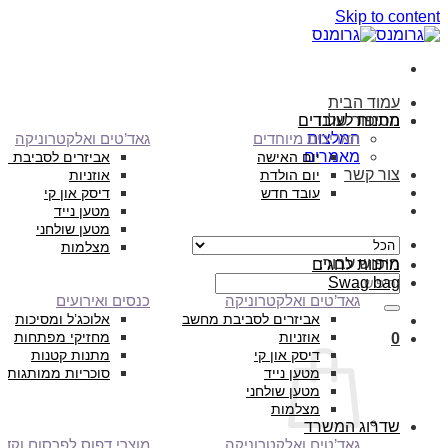
Skip to content
עמוד הבית
הסיפור שלנו
מתנות לעובדים
המלצות
תאריכים מיוחדים
גאד’טים ואלקטרוניקה
מאמרים
יום האישה
אביזרים לסביבת מ
צור קשר
יום הולדת
אוזניות
עובד חדש
דיסק און קי
מטען נייד
מטען שולחני
מצלמות
חיפוש עבור:
מתנות לחגים
Swag bag
גאד’טים ואלקטרוניקה
כנסים ואירועים
אביזרים לסביבת מחשב
אלוכג’ל ומסיכות
אוזניות
מחזיקי מפתחות
0
דיסק און קי
מתנות קטנות
מטען נייד
סוכריות ממותגות
מטען שולחני
מצלמות
שדרוג המשרד
גאד’טים ואלקטרוניקה
מוצרי דפוס לפרסום וקד”