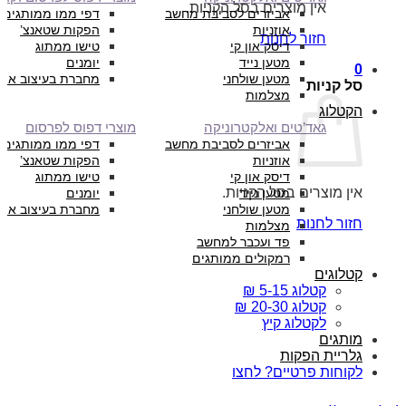
אין מוצרים בסל הקניות.
אביזרים לסביבת מחשב
דפי ממו ממותגים
אוזניות
הפקות שטאנצ’
חזור לחנות
דיסק און קי
טישו ממתוג
מטען נייד
יומנים
0
מטען שולחני
מחברת בעיצוב איש
סל קניות
מצלמות
הקטלוג
גאד’טים ואלקטרוניקה
מוצרי דפוס לפרסום
אביזרים לסביבת מחשב
דפי ממו ממותגים
אוזניות
הפקות שטאנצ’
דיסק און קי
טישו ממתוג
אין מוצרים בסל הקניות.
מטען נייד
יומנים
מטען שולחני
מחברת בעיצוב איש
חזור לחנות
מצלמות
פד ועכבר למחשב
רמקולים ממותגים
קטלוגים
קטלוג 5-15 ₪
קטלוג 20-30 ₪
לקטלוג קיץ
מותגים
גלריית הפקות
לקוחות פרטיים? לחצו