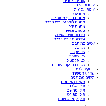
קוביית מסרים
עבודות שלנו
עונות ונסיעות
מחנאות
מתנות חורף ממותגות
מתנות לאירוע/נופש חברה
מתנות קיץ
ספורט וכושר
שדרוג חווית הטיסה
שדרוג סביבת הרכב
עטים ממותגים
עטי ג'ל
עטי יוקרה
עטי מתכת
עטי פלסטיק
עטים בהפקה מיוחדת
פינוקים לבית
שדרוג המשרד
תיקים ממותגים
שקיות ממותגות
תיקי אלבד
תיקי מחשב
תיקי ספורט
תיקי קנאבס ויוטה