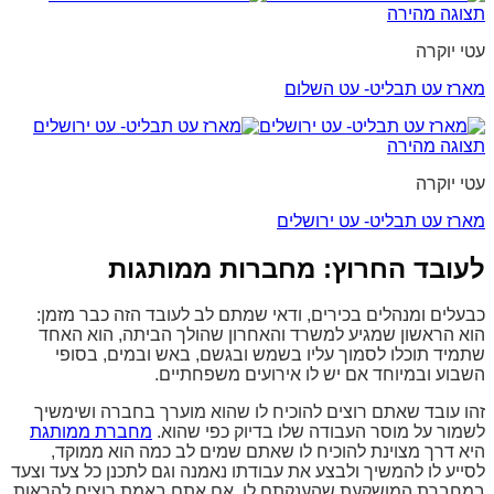
תצוגה מהירה
עטי יוקרה
מארז עט תבליט- עט השלום
תצוגה מהירה
עטי יוקרה
מארז עט תבליט- עט ירושלים
לעובד החרוץ: מחברות ממותגות
כבעלים ומנהלים בכירים, ודאי שמתם לב לעובד הזה כבר מזמן:
הוא הראשון שמגיע למשרד והאחרון שהולך הביתה, הוא האחד
שתמיד תוכלו לסמוך עליו בשמש ובגשם, באש ובמים, בסופי
השבוע ובמיוחד אם יש לו אירועים משפחתיים.
זהו עובד שאתם רוצים להוכיח לו שהוא מוערך בחברה ושימשיך
לשמור על מוסר העבודה שלו בדיוק כפי שהוא.
מחברת ממותגת
היא דרך מצוינת להוכיח לו שאתם שמים לב כמה הוא ממוקד,
לסייע לו להמשיך ולבצע את עבודתו נאמנה וגם לתכנן כל צעד וצעד
במחברת המושקעת שהענקתם לו. אם אתם באמת רוצים להראות