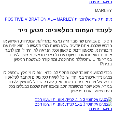
תצוגה מהירה
MARLEY
אוזניות קשת אלחוטיות POSITIVE VIBRATION XL – MARLEY
לעובד העמוס בטלפונים: מטען נייד
הסיכויים גבוהים שהעובד הזה נמצא במחלקת המכירות, השיווק או
הרכש שלכם. אתם יודעים שלא משנה מתי תפגשו בו, הוא יהיה עם
דיבורית או פלאפון דבוקים לאוזן וככל הנראה לא יהיה לו זמן לדבר
איתכם. הוא מתמודד בשקט עם כל כאבי הראש, ממשיך לעבוד
במרץ עד… שהסוללה מתרוקנת, ומה קורה כשנשכח המטען
בבית?!
בכדי למנוע מהעובד שלנו התקף לב, כדאי ואפילו מומלץ שנספק לו
מטען נייד איכותי במיוחד, שיוכל לשאת לכל מקום ולחבר לפלאפון
ברגע של צרה או בעיה. בזכות זאת, לא רק שיוכל להמשיך לעבוד
במרץ, אלא ייזכר בתשומת הלב ובאכפתיות שלכם כבעלים בכל
פעם שיטעין את הפלאפון.
תצוגה מהירה