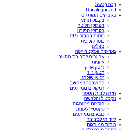
Swag bag
Uncategorized
בקבוקים ממותגים
בקבוק תרמי
בקבוקי חליטה
בקבוקי ספורט
כוסות במבוק ו PP
כוסות זכוכית
ספלים
גאד'טים ואלקטרוניקה
אביזרים לסביבת מחשב
אוזניות
דיסק און קי
מטען נייד
מטען שולחני
פד ועכבר למחשב
רמקולים ממותגים
חזרה לבית הספר
טקסטיל והלבשה
חולצות ממותגות
טקסטיל לעונות
כובעים ממותגים
ידידותי לסביבה
כוסות ממותגות
להגיד תודה ללקוח