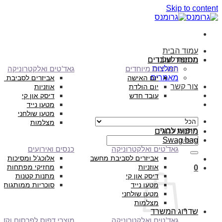
Skip to content
עמוד הבית
הסיפור שלנו
מתנות לעובדים
המלצות
תאריכים מיוחדים
גאד’טים ואלקטרוניקה
מאמרים
יום האישה
אביזרים לסביבת מ
צור קשר
יום הולדת
אוזניות
עובד חדש
דיסק און קי
מטען נייד
מטען שולחני
מצלמות
חיפוש עבור:
מתנות לחגים
Swag bag
גאד’טים ואלקטרוניקה
כנסים ואירועים
אביזרים לסביבת מחשב
אלוכג’ל ומסיכות
אוזניות
מחזיקי מפתחות
0
דיסק און קי
מתנות קטנות
מטען נייד
סוכריות ממותגות
מטען שולחני
מצלמות
שדרוג המשרד
גאד’טים ואלקטרוניקה
מוצרי דפוס לפרסום וקד”