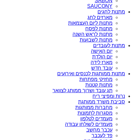
SABON
SAUCONY
מתנות לחגים
מארזים לחג
מתנות ליום העצמאות
מתנות לפסח
מתנות לראש השנה
מתנות לשבועות
מתנות לעובדים
יום האישה
יום הולדת
מארז לידה
עובד חדש
מתנות ממותגות לכנסים ואירועים
מחזיקי מפתחות
מתנות קטנות
תג עובד ושרוך ממותג לצוואר
נרות ומפיצי ריח
סביבת משרד ממותגת
מחברות ממותגות
מסגרות לתמונות
מעמדים לטלפון
מעמדים לשולחן עבודה
עכבר מחשב
פד לעכבר