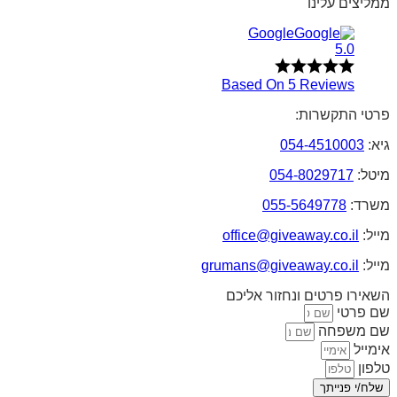
ממליצים עלינו
Google
5.0
Based On 5 Reviews
פרטי התקשרות:
גיא:
054-4510003
מיטל:
054-8029717
משרד:
055-5649778
מייל:
office@giveaway.co.il
מייל:
grumans@giveaway.co.il
השאירו פרטים ונחזור אליכם
שם פרטי
שם משפחה
אימייל
טלפון
שלח/י פנייתך