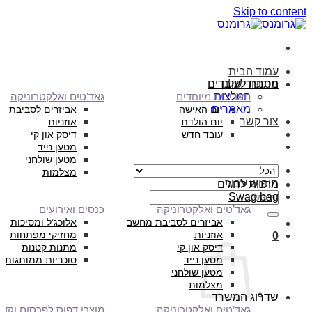
Skip to content
עמוד הבית
הסיפור שלנו
מתנות לעובדים
המלצות
תאריכים מיוחדים
גאד’טים ואלקטרוניקה
מאמרים
יום האישה
אביזרים לסביבת מ
צור קשר
יום הולדת
אוזניות
עובד חדש
דיסק און קי
מטען נייד
מטען שולחני
מצלמות
חיפוש עבור:
מתנות לחגים
Swag bag
גאד’טים ואלקטרוניקה
כנסים ואירועים
אביזרים לסביבת מחשב
אלוכג’ל ומסיכות
אוזניות
מחזיקי מפתחות
0
דיסק און קי
מתנות קטנות
מטען נייד
סוכריות ממותגות
מטען שולחני
מצלמות
שדרוג המשרד
גאד’טים ואלקטרוניקה
מוצרי דפוס לפרסום וקד”