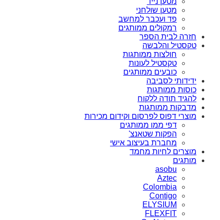
מטען נייד
מטען שולחני
פד ועכבר למחשב
רמקולים ממותגים
חזרה לבית הספר
טקסטיל והלבשה
חולצות ממותגות
טקסטיל לעונות
כובעים ממותגים
ידידותי לסביבה
כוסות ממותגות
להגיד תודה ללקוח
מדבקות ממותגות
מוצרי דפוס לפרסום וקידום מכירות
דפי ממו ממותגים
הפקות שטאנצ'
מחברת בעיצוב אישי
מוצרים לחיות מחמד
מותגים
asobu
Aztec
Colombia
Contigo
ELYSIUM
FLEXFIT