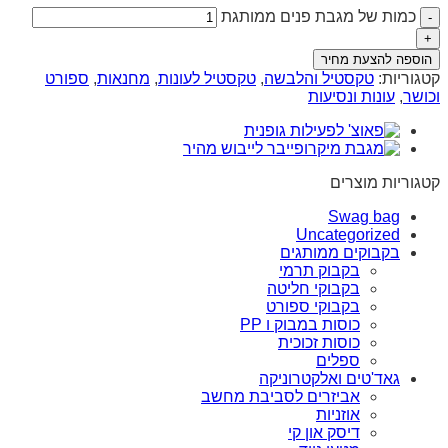
כמות של מגבת פנים ממותגת
הוספה להצעת מחיר
קטגוריות:
טקסטיל והלבשה
,
טקסטיל לעונות
,
מחנאות
,
ספורט
וכושר
,
עונות ונסיעות
קטגוריות מוצרים
Swag bag
Uncategorized
בקבוקים ממותגים
בקבוק תרמי
בקבוקי חליטה
בקבוקי ספורט
כוסות במבוק ו PP
כוסות זכוכית
ספלים
גאד'טים ואלקטרוניקה
אביזרים לסביבת מחשב
אוזניות
דיסק און קי