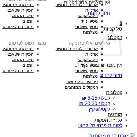
אין מוצרים בסל הקניות.
אביזרים לסביבת מחשב
דפי ממו ממותגים
אוזניות
הפקות שטאנצ’
חזור לחנות
דיסק און קי
טישו ממתוג
מטען נייד
יומנים
0
מטען שולחני
מחברת בעיצוב איש
סל קניות
מצלמות
הקטלוג
גאד’טים ואלקטרוניקה
מוצרי דפוס לפרסום
אביזרים לסביבת מחשב
דפי ממו ממותגים
אוזניות
הפקות שטאנצ’
דיסק און קי
טישו ממתוג
אין מוצרים בסל הקניות.
מטען נייד
יומנים
מטען שולחני
מחברת בעיצוב איש
חזור לחנות
מצלמות
פד ועכבר למחשב
רמקולים ממותגים
קטלוגים
קטלוג 5-15 ₪
קטלוג 20-30 ₪
לקטלוג קיץ
מותגים
גלריית הפקות
לקוחות פרטיים? לחצו