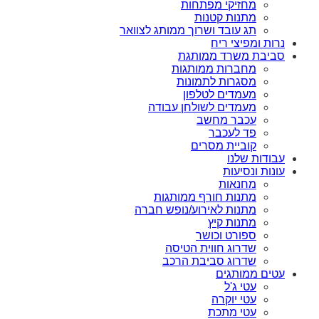
מחזיקי מפתחות
מתנות קטנות
תג עובד ושרוך ממותג לצוואר
נרות ומפיצי ריח
סביבת משרד ממותגת
מחברות ממותגות
מסגרות לתמונות
מעמדים לטלפון
מעמדים לשולחן עבודה
עכבר מחשב
פד לעכבר
קוביית מסרים
עבודות שלנו
עונות ונסיעות
מחנאות
מתנות חורף ממותגות
מתנות לאירוע/נופש חברה
מתנות קיץ
ספורט וכושר
שדרוג חווית הטיסה
שדרוג סביבת הרכב
עטים ממותגים
עטי ג'ל
עטי יוקרה
עטי מתכת