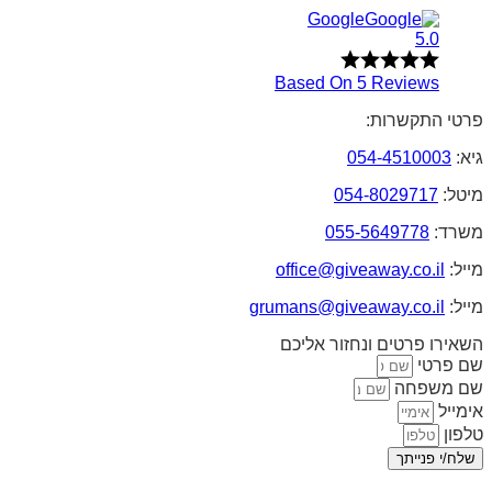
Google
5.0
Based On 5 Reviews
פרטי התקשרות:
גיא:
054-4510003
מיטל:
054-8029717
משרד:
055-5649778
מייל:
office@giveaway.co.il
מייל:
grumans@giveaway.co.il
השאירו פרטים ונחזור אליכם
שם פרטי
שם משפחה
אימייל
טלפון
שלח/י פנייתך