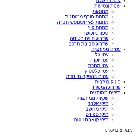
עבודות שלנו
עונות ונסיעות
מחנאות
מתנות חורף ממותגות
מתנות לאירוע/נופש חברה
מתנות קיץ
ספורט וכושר
שדרוג חווית הטיסה
שדרוג סביבת הרכב
עטים ממותגים
עטי ג'ל
עטי יוקרה
עטי מתכת
עטי פלסטיק
עטים בהפקה מיוחדת
פינוקים לבית
שדרוג המשרד
תיקים ממותגים
שקיות ממותגות
תיקי אלבד
תיקי מחשב
תיקי ספורט
תיקי קנאבס ויוטה
ממליצים עלינו