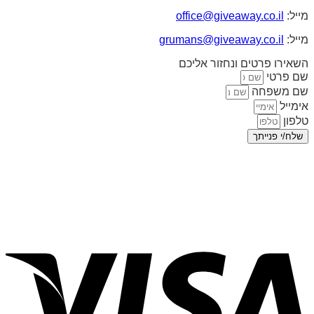
מייל:
office@giveaway.co.il
מייל:
grumans@giveaway.co.il
השאירו פרטים ונחזור אליכם
שם פרטי
שם משפחה
אימייל
טלפון
שלח/י פנייתך