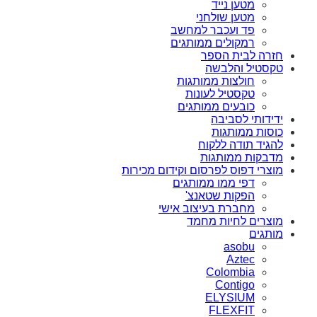
מטען נייד
מטען שולחני
פד ועכבר למחשב
רמקולים ממותגים
חזרה לבית הספר
טקסטיל והלבשה
חולצות ממותגות
טקסטיל לעונות
כובעים ממותגים
ידידותי לסביבה
כוסות ממותגות
להגיד תודה ללקוח
מדבקות ממותגות
מוצרי דפוס לפרסום וקידום מכירות
דפי ממו ממותגים
הפקות שטאנצ'
מחברת בעיצוב אישי
מוצרים לחיות מחמד
מותגים
asobu
Aztec
Colombia
Contigo
ELYSIUM
FLEXFIT