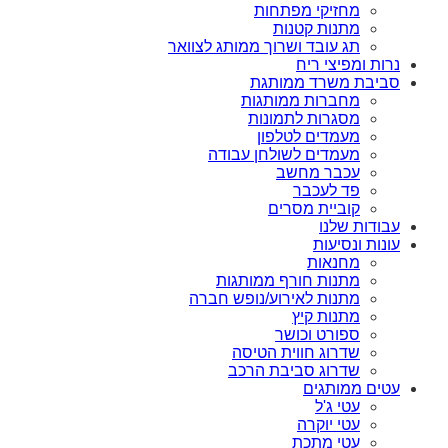
מחזיקי מפתחות
מתנות קטנות
תג עובד ושרוך ממותג לצוואר
נרות ומפיצי ריח
סביבת משרד ממותגת
מחברות ממותגות
מסגרות לתמונות
מעמדים לטלפון
מעמדים לשולחן עבודה
עכבר מחשב
פד לעכבר
קוביית מסרים
עבודות שלנו
עונות ונסיעות
מחנאות
מתנות חורף ממותגות
מתנות לאירוע/נופש חברה
מתנות קיץ
ספורט וכושר
שדרוג חווית הטיסה
שדרוג סביבת הרכב
עטים ממותגים
עטי ג'ל
עטי יוקרה
עטי מתכת