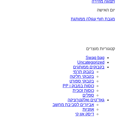
תצוגה מהירה
יום האישה
מגבת חוף עגולה ממותגת
קטגוריות מוצרים
Swag bag
Uncategorized
בקבוקים ממותגים
בקבוק תרמי
בקבוקי חליטה
בקבוקי ספורט
כוסות במבוק ו PP
כוסות זכוכית
ספלים
גאד'טים ואלקטרוניקה
אביזרים לסביבת מחשב
אוזניות
דיסק און קי