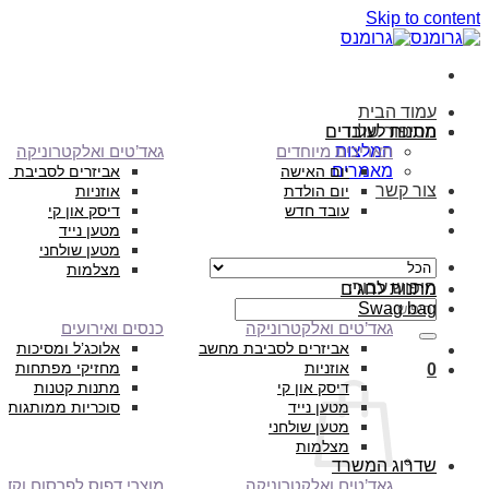
Skip to content
עמוד הבית
הסיפור שלנו
מתנות לעובדים
המלצות
תאריכים מיוחדים
גאד’טים ואלקטרוניקה
מאמרים
יום האישה
אביזרים לסביבת מ
צור קשר
יום הולדת
אוזניות
עובד חדש
דיסק און קי
מטען נייד
מטען שולחני
מצלמות
חיפוש עבור:
מתנות לחגים
Swag bag
גאד’טים ואלקטרוניקה
כנסים ואירועים
אביזרים לסביבת מחשב
אלוכג’ל ומסיכות
אוזניות
מחזיקי מפתחות
0
דיסק און קי
מתנות קטנות
מטען נייד
סוכריות ממותגות
מטען שולחני
מצלמות
שדרוג המשרד
גאד’טים ואלקטרוניקה
מוצרי דפוס לפרסום וקד”