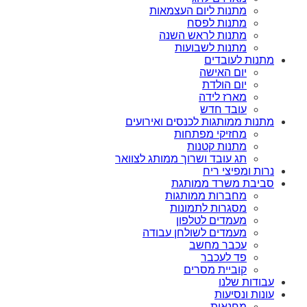
מתנות ליום העצמאות
מתנות לפסח
מתנות לראש השנה
מתנות לשבועות
מתנות לעובדים
יום האישה
יום הולדת
מארז לידה
עובד חדש
מתנות ממותגות לכנסים ואירועים
מחזיקי מפתחות
מתנות קטנות
תג עובד ושרוך ממותג לצוואר
נרות ומפיצי ריח
סביבת משרד ממותגת
מחברות ממותגות
מסגרות לתמונות
מעמדים לטלפון
מעמדים לשולחן עבודה
עכבר מחשב
פד לעכבר
קוביית מסרים
עבודות שלנו
עונות ונסיעות
מחנאות