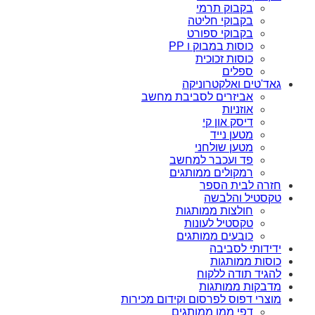
בקבוק תרמי
בקבוקי חליטה
בקבוקי ספורט
כוסות במבוק ו PP
כוסות זכוכית
ספלים
גאד'טים ואלקטרוניקה
אביזרים לסביבת מחשב
אוזניות
דיסק און קי
מטען נייד
מטען שולחני
פד ועכבר למחשב
רמקולים ממותגים
חזרה לבית הספר
טקסטיל והלבשה
חולצות ממותגות
טקסטיל לעונות
כובעים ממותגים
ידידותי לסביבה
כוסות ממותגות
להגיד תודה ללקוח
מדבקות ממותגות
מוצרי דפוס לפרסום וקידום מכירות
דפי ממו ממותגים