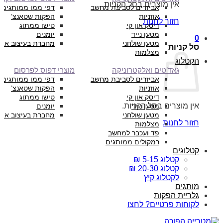
אין מוצרים בסל הקניות.
אביזרים לסביבת מחשב
דפי ממו ממותגים
אוזניות
הפקות שטאנצ’
חזור לחנות
דיסק און קי
טישו ממתוג
מטען נייד
יומנים
0
מטען שולחני
מחברת בעיצוב איש
סל קניות
מצלמות
הקטלוג
גאד’טים ואלקטרוניקה
מוצרי דפוס לפרסום
אביזרים לסביבת מחשב
דפי ממו ממותגים
אוזניות
הפקות שטאנצ’
דיסק און קי
טישו ממתוג
אין מוצרים בסל הקניות.
מטען נייד
יומנים
מטען שולחני
מחברת בעיצוב איש
חזור לחנות
מצלמות
פד ועכבר למחשב
רמקולים ממותגים
קטלוגים
קטלוג 5-15 ₪
קטלוג 20-30 ₪
לקטלוג קיץ
מותגים
גלריית הפקות
לקוחות פרטיים? לחצו