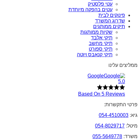
עטי פלסטיק
עטים בהפקה מיוחדת
פינוקים לבית
שדרוג המשרד
תיקים ממותגים
שקיות ממותגות
תיקי אלבד
תיקי מחשב
תיקי ספורט
תיקי קנאבס ויוטה
ממליצים עלינו
Google
5.0
Based On 5 Reviews
פרטי התקשרות:
גיא:
054-4510003
מיטל:
054-8029717
משרד:
055-5649778