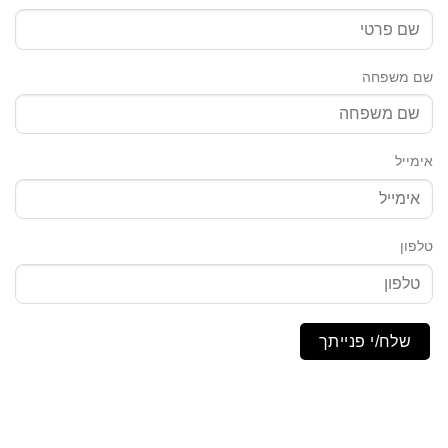
שם משפחה
אימייל
טלפון
שלח/י פנייתך