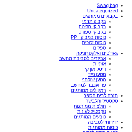
Swag bag
Uncategorized
בקבוקים ממותגים
בקבוק תרמי
בקבוקי חליטה
בקבוקי ספורט
כוסות במבוק ו PP
כוסות זכוכית
ספלים
גאד'טים ואלקטרוניקה
אביזרים לסביבת מחשב
אוזניות
דיסק און קי
מטען נייד
מטען שולחני
פד ועכבר למחשב
רמקולים ממותגים
חזרה לבית הספר
טקסטיל והלבשה
חולצות ממותגות
טקסטיל לעונות
כובעים ממותגים
ידידותי לסביבה
כוסות ממותגות