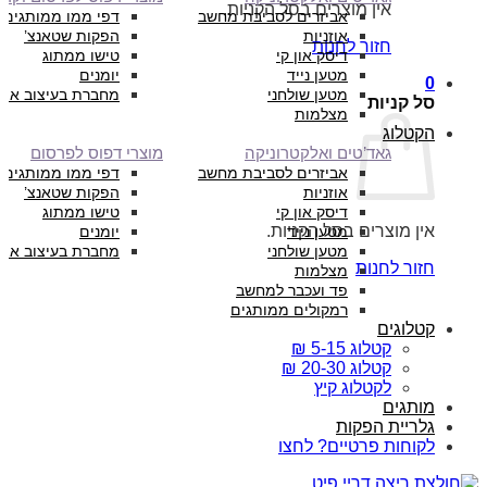
אין מוצרים בסל הקניות.
אביזרים לסביבת מחשב
דפי ממו ממותגים
אוזניות
הפקות שטאנצ’
חזור לחנות
דיסק און קי
טישו ממתוג
מטען נייד
יומנים
0
מטען שולחני
מחברת בעיצוב איש
סל קניות
מצלמות
הקטלוג
גאד’טים ואלקטרוניקה
מוצרי דפוס לפרסום
אביזרים לסביבת מחשב
דפי ממו ממותגים
אוזניות
הפקות שטאנצ’
דיסק און קי
טישו ממתוג
אין מוצרים בסל הקניות.
מטען נייד
יומנים
מטען שולחני
מחברת בעיצוב איש
חזור לחנות
מצלמות
פד ועכבר למחשב
רמקולים ממותגים
קטלוגים
קטלוג 5-15 ₪
קטלוג 20-30 ₪
לקטלוג קיץ
מותגים
גלריית הפקות
לקוחות פרטיים? לחצו