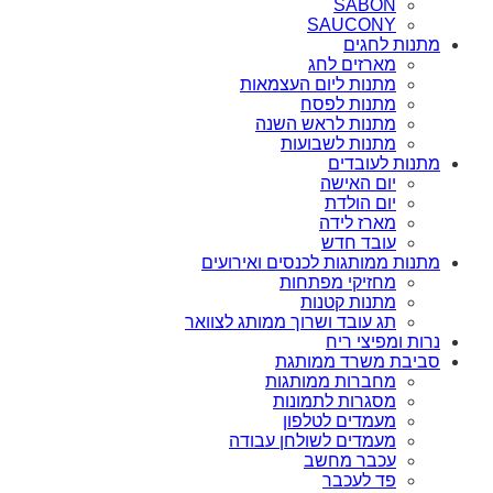
SABON
SAUCONY
מתנות לחגים
מארזים לחג
מתנות ליום העצמאות
מתנות לפסח
מתנות לראש השנה
מתנות לשבועות
מתנות לעובדים
יום האישה
יום הולדת
מארז לידה
עובד חדש
מתנות ממותגות לכנסים ואירועים
מחזיקי מפתחות
מתנות קטנות
תג עובד ושרוך ממותג לצוואר
נרות ומפיצי ריח
סביבת משרד ממותגת
מחברות ממותגות
מסגרות לתמונות
מעמדים לטלפון
מעמדים לשולחן עבודה
עכבר מחשב
פד לעכבר