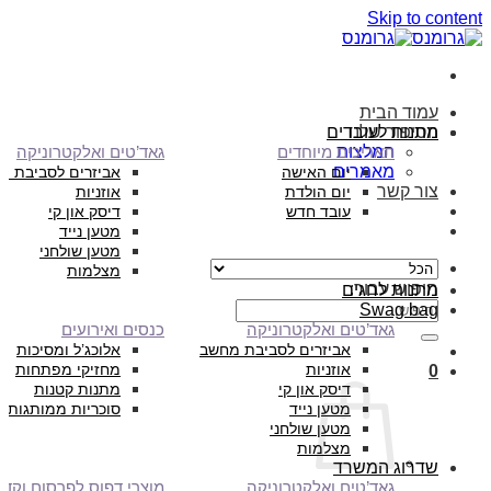
Skip to content
עמוד הבית
הסיפור שלנו
מתנות לעובדים
המלצות
תאריכים מיוחדים
גאד’טים ואלקטרוניקה
מאמרים
יום האישה
אביזרים לסביבת מ
צור קשר
יום הולדת
אוזניות
עובד חדש
דיסק און קי
מטען נייד
מטען שולחני
מצלמות
חיפוש עבור:
מתנות לחגים
Swag bag
גאד’טים ואלקטרוניקה
כנסים ואירועים
אביזרים לסביבת מחשב
אלוכג’ל ומסיכות
אוזניות
מחזיקי מפתחות
0
דיסק און קי
מתנות קטנות
מטען נייד
סוכריות ממותגות
מטען שולחני
מצלמות
שדרוג המשרד
גאד’טים ואלקטרוניקה
מוצרי דפוס לפרסום וקד”