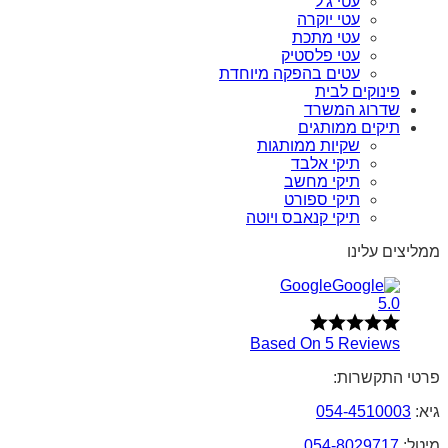
עטי ג'ל
עטי יוקרה
עטי מתכת
עטי פלסטיק
עטים בהפקה מיוחדת
פינוקים לבית
שדרוג המשרד
תיקים ממותגים
שקיות ממותגות
תיקי אלבד
תיקי מחשב
תיקי ספורט
תיקי קנאבס ויוטה
ממליצים עלינו
Google
5.0
Based On 5 Reviews
פרטי התקשרות:
גיא:
054-4510003
מיטל:
054-8029717