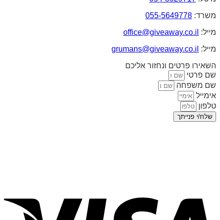
משרד:
055-5649778
מייל:
office@giveaway.co.il
מייל:
grumans@giveaway.co.il
השאירו פרטים ונחזור אליכם
שם פרטי
שם משפחה
אימייל
טלפון
שלח/י פנייתך