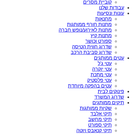
קוביית מסרים
עבודות שלנו
עונות ונסיעות
מחנאות
מתנות חורף ממותגות
מתנות לאירוע/נופש חברה
מתנות קיץ
ספורט וכושר
שדרוג חווית הטיסה
שדרוג סביבת הרכב
עטים ממותגים
עטי ג'ל
עטי יוקרה
עטי מתכת
עטי פלסטיק
עטים בהפקה מיוחדת
פינוקים לבית
שדרוג המשרד
תיקים ממותגים
שקיות ממותגות
תיקי אלבד
תיקי מחשב
תיקי ספורט
תיקי קנאבס ויוטה