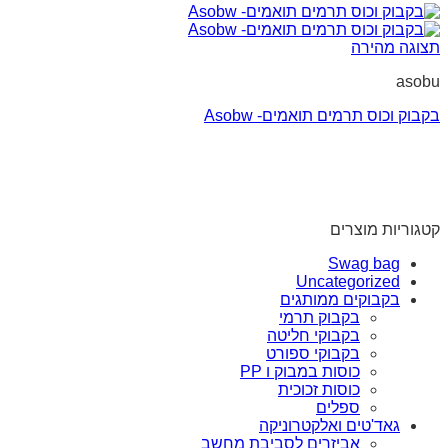
תצוגה מהירה
asobu
בקבוק וכוס תרמים תואמים- Asobw
קטגוריות מוצרים
Swag bag
Uncategorized
בקבוקים ממותגים
בקבוק תרמי
בקבוקי חליטה
בקבוקי ספורט
כוסות במבוק ו PP
כוסות זכוכית
ספלים
גאד'טים ואלקטרוניקה
אביזרים לסביבת מחשב