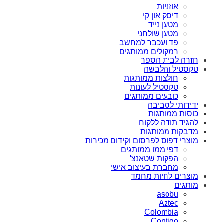
אוזניות
דיסק און קי
מטען נייד
מטען שולחני
פד ועכבר למחשב
רמקולים ממותגים
חזרה לבית הספר
טקסטיל והלבשה
חולצות ממותגות
טקסטיל לעונות
כובעים ממותגים
ידידותי לסביבה
כוסות ממותגות
להגיד תודה ללקוח
מדבקות ממותגות
מוצרי דפוס לפרסום וקידום מכירות
דפי ממו ממותגים
הפקות שטאנצ'
מחברת בעיצוב אישי
מוצרים לחיות מחמד
מותגים
asobu
Aztec
Colombia
Contigo