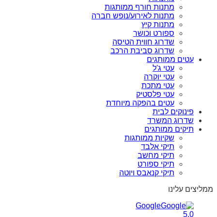
מתנות חורף ממותגות
מתנות לאירוע/נופש חברה
מתנות קיץ
ספורט וכושר
שדרוג חווית הטיסה
שדרוג סביבת הרכב
עטים ממותגים
עטי ג'ל
עטי יוקרה
עטי מתכת
עטי פלסטיק
עטים בהפקה מיוחדת
פינוקים לבית
שדרוג המשרד
תיקים ממותגים
שקיות ממותגות
תיקי אלבד
תיקי מחשב
תיקי ספורט
תיקי קנאבס ויוטה
ממליצים עלינו
Google
5.0