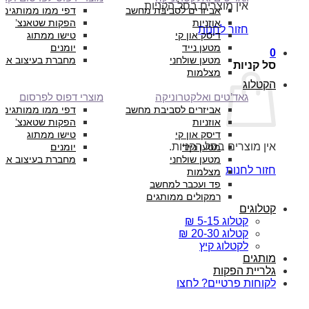
אין מוצרים בסל הקניות.
אביזרים לסביבת מחשב
דפי ממו ממותגים
אוזניות
הפקות שטאנצ’
חזור לחנות
דיסק און קי
טישו ממתוג
מטען נייד
יומנים
0
מטען שולחני
מחברת בעיצוב איש
סל קניות
מצלמות
הקטלוג
גאד’טים ואלקטרוניקה
מוצרי דפוס לפרסום
אביזרים לסביבת מחשב
דפי ממו ממותגים
אוזניות
הפקות שטאנצ’
דיסק און קי
טישו ממתוג
אין מוצרים בסל הקניות.
מטען נייד
יומנים
מטען שולחני
מחברת בעיצוב איש
חזור לחנות
מצלמות
פד ועכבר למחשב
רמקולים ממותגים
קטלוגים
קטלוג 5-15 ₪
קטלוג 20-30 ₪
לקטלוג קיץ
מותגים
גלריית הפקות
לקוחות פרטיים? לחצו