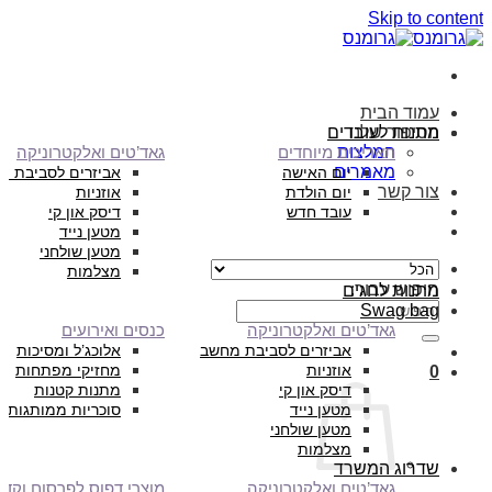
Skip to content
עמוד הבית
הסיפור שלנו
מתנות לעובדים
המלצות
תאריכים מיוחדים
גאד’טים ואלקטרוניקה
מאמרים
יום האישה
אביזרים לסביבת מ
צור קשר
יום הולדת
אוזניות
עובד חדש
דיסק און קי
מטען נייד
מטען שולחני
מצלמות
חיפוש עבור:
מתנות לחגים
Swag bag
גאד’טים ואלקטרוניקה
כנסים ואירועים
אביזרים לסביבת מחשב
אלוכג’ל ומסיכות
אוזניות
מחזיקי מפתחות
0
דיסק און קי
מתנות קטנות
מטען נייד
סוכריות ממותגות
מטען שולחני
מצלמות
שדרוג המשרד
גאד’טים ואלקטרוניקה
מוצרי דפוס לפרסום וקד”