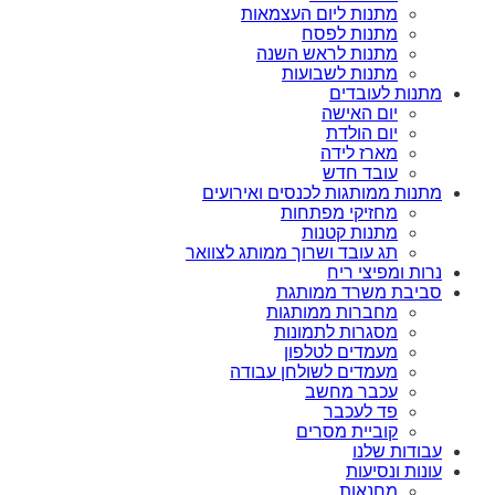
מתנות ליום העצמאות
מתנות לפסח
מתנות לראש השנה
מתנות לשבועות
מתנות לעובדים
יום האישה
יום הולדת
מארז לידה
עובד חדש
מתנות ממותגות לכנסים ואירועים
מחזיקי מפתחות
מתנות קטנות
תג עובד ושרוך ממותג לצוואר
נרות ומפיצי ריח
סביבת משרד ממותגת
מחברות ממותגות
מסגרות לתמונות
מעמדים לטלפון
מעמדים לשולחן עבודה
עכבר מחשב
פד לעכבר
קוביית מסרים
עבודות שלנו
עונות ונסיעות
מחנאות