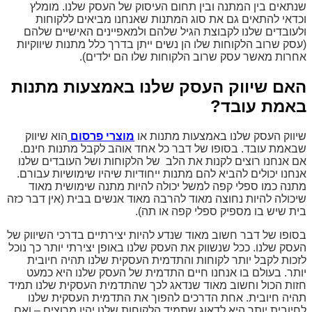
שנתאים בין המתנה ובין תחום העיסוק של העסק שלנו. מומלץ
וכדאי להתאים גם את סוג המתנות שאנחנו מביאים ללקוחות
ולעובדים שלנו לקבוצת הגיל שלהם ולמאפיינים האישיים שלהם
(עסק שרוב הלקוחות שלו הן נשים ייתן בדרך כלל מתנות שיווקיות
אחרות מאשר עסק שרוב הלקוחות שלו הם ילדים).
האם שיווק העסק שלנו באמצעות מתנות
באמת עובד?
שיווק העסק שלנו באמצעות מתנות או
מוצרי פרסום
הוא שיווק
שבאמת עובד. בסופו של דבר כל אחד אוהב לקבל מתנות חינם.
אם אנחנו רוצים לקנות את הלב של הלקוחות ושל העובדים שלנו
אנחנו יכולים להביא להם מתנות ייחודיות שיהיו שימושיות עבורם.
מתנה כמו ספלי קפה למשל יכולה להיות מתנה שימושית מאוד
שיכולה להיות נחוצה מאוד להרבה מאוד אנשים בבית (אין דבר כזה
בית שיש בו מספיק ספלי קפה או תה).
בסופו של דבר חשוב מאוד שנדע להיות יצירתיים בדרכי השיווק של
העסק שלנו. ככל שנשווק את העסק שלנו באופן יצירתי יותר כך נוכל
לזכות לקבל יותר לקוחות והתדמית העסקית שלנו תהיה חיובית
יותר. בעולם בו אנחנו חיים התדמית של העסק שלנו היא כמעט
חזות הכול וחשוב מאוד שנדאג לכך שהתדמית העסקית שלנו תמיד
תהיה חיובית. אחת הדרכים להפוך את התדמית העסקית שלנו
לחיובית יותר היא לדאוג שתמיד הלקוחות שלנו יהיו מרוצים – ואם