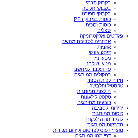
בקבוק תרמי
בקבוקי חליטה
בקבוקי ספורט
כוסות במבוק ו PP
כוסות זכוכית
ספלים
גאד'טים ואלקטרוניקה
אביזרים לסביבת מחשב
אוזניות
דיסק און קי
מטען נייד
מטען שולחני
פד ועכבר למחשב
רמקולים ממותגים
חזרה לבית הספר
טקסטיל והלבשה
חולצות ממותגות
טקסטיל לעונות
כובעים ממותגים
ידידותי לסביבה
כוסות ממותגות
להגיד תודה ללקוח
מדבקות ממותגות
מוצרי דפוס לפרסום וקידום מכירות
דפי ממו ממותגים