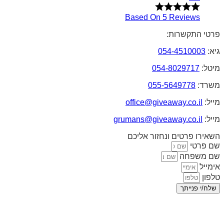
Based On 5 Reviews
פרטי התקשרות:
גיא:
054-4510003
מיטל:
054-8029717
משרד:
055-5649778
מייל:
office@giveaway.co.il
מייל:
grumans@giveaway.co.il
השאירו פרטים ונחזור אליכם
שם פרטי
שם משפחה
אימייל
טלפון
שלח/י פנייתך