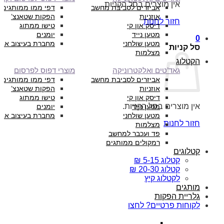
אין מוצרים בסל הקניות.
אביזרים לסביבת מחשב
דפי ממו ממותגים
אוזניות
הפקות שטאנצ’
חזור לחנות
דיסק און קי
טישו ממתוג
מטען נייד
יומנים
0
מטען שולחני
מחברת בעיצוב איש
סל קניות
מצלמות
הקטלוג
גאד’טים ואלקטרוניקה
מוצרי דפוס לפרסום
אביזרים לסביבת מחשב
דפי ממו ממותגים
אוזניות
הפקות שטאנצ’
דיסק און קי
טישו ממתוג
אין מוצרים בסל הקניות.
מטען נייד
יומנים
מטען שולחני
מחברת בעיצוב איש
חזור לחנות
מצלמות
פד ועכבר למחשב
רמקולים ממותגים
קטלוגים
קטלוג 5-15 ₪
קטלוג 20-30 ₪
לקטלוג קיץ
מותגים
גלריית הפקות
לקוחות פרטיים? לחצו