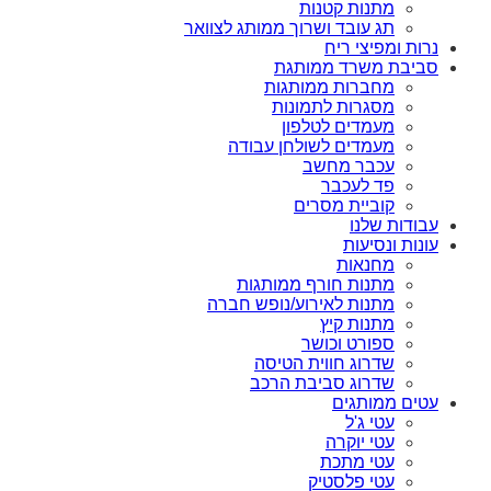
מתנות קטנות
תג עובד ושרוך ממותג לצוואר
נרות ומפיצי ריח
סביבת משרד ממותגת
מחברות ממותגות
מסגרות לתמונות
מעמדים לטלפון
מעמדים לשולחן עבודה
עכבר מחשב
פד לעכבר
קוביית מסרים
עבודות שלנו
עונות ונסיעות
מחנאות
מתנות חורף ממותגות
מתנות לאירוע/נופש חברה
מתנות קיץ
ספורט וכושר
שדרוג חווית הטיסה
שדרוג סביבת הרכב
עטים ממותגים
עטי ג'ל
עטי יוקרה
עטי מתכת
עטי פלסטיק