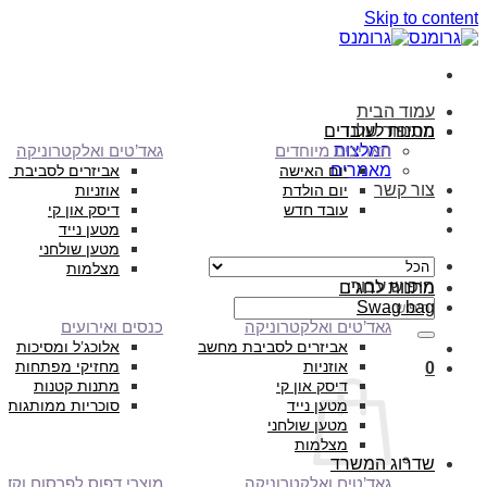
Skip to content
עמוד הבית
הסיפור שלנו
מתנות לעובדים
המלצות
תאריכים מיוחדים
גאד’טים ואלקטרוניקה
מאמרים
יום האישה
אביזרים לסביבת מ
צור קשר
יום הולדת
אוזניות
עובד חדש
דיסק און קי
מטען נייד
מטען שולחני
מצלמות
חיפוש עבור:
מתנות לחגים
Swag bag
גאד’טים ואלקטרוניקה
כנסים ואירועים
אביזרים לסביבת מחשב
אלוכג’ל ומסיכות
אוזניות
מחזיקי מפתחות
0
דיסק און קי
מתנות קטנות
מטען נייד
סוכריות ממותגות
מטען שולחני
מצלמות
שדרוג המשרד
גאד’טים ואלקטרוניקה
מוצרי דפוס לפרסום וקד”