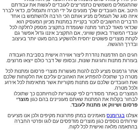
שהתגמולים משמשים כתמריצים לעובדים לעשות את עבודתם
היטב .אם העובדים שלך מונעים על ידי הכרה ותגמולים, כדאי לברר
איזה סוג של תגמולים מניע אותם הכי הרבה ולהשתמש בו אחד
הדברים החשובים לזכור בקניית במתנות מכיוון המעסיק הוא
שכדאי מאוד לבחור מתנה שעומדת בתקציב מספק לחלקה לכל
עובדי המשרד באופן שוויוני, אם התקציב איננו גדול אפשר גם
לקחת מוצרים פשוטים יחסית ולהשקיע בהם מעט יותר בעיצוב
ובדרך ההגשה.
חגים הם הזדמנות נהדרת ליצור אווירה אישית בסביבת העבודה
בעזרות מתנות וחגיגות שונות, ובסופו של דבר כולם ייצאו מרוצים.
אתר גרמנוס מציע לכם להנות מעשרות מוצרי פרסום ומתנות לכל
מטרה כך שתוכלו להפתיע את האהובים עליכם את הלקוחות שלכם
ואת העובדים שלכם עם מתנות מקוריות אשר מתאימות לכל אירוע
ולכל מטרה.
המוצרים באתר מסודרים לפי קטגוריות לנוחיותכם כך שתוכלו
לבחור בקלות את המתנות שאתם מעוניינים בהם כגון
מוצרי
פרסום ושיווק או מתנות לעובד
.
אצלנו
בגרומנס
מאמינים במתן פתרונות מקיפים ולכן אנו מציעים
שירותים נוספים כגון מוצרים מודפסים עם לוגו ופרטי החברה
בהתאמה מלאה ואישית לכל לקוח.