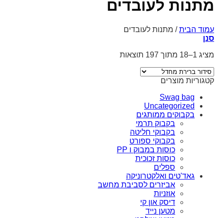
מתנות לעובדים
עמוד הבית
/
מתנות לעובדים
סנן
מציג 1–18 מתוך 197 תוצאות
קטגוריות מוצרים
Swag bag
Uncategorized
בקבוקים ממותגים
בקבוק תרמי
בקבוקי חליטה
בקבוקי ספורט
כוסות במבוק ו PP
כוסות זכוכית
ספלים
גאד'טים ואלקטרוניקה
אביזרים לסביבת מחשב
אוזניות
דיסק און קי
מטען נייד