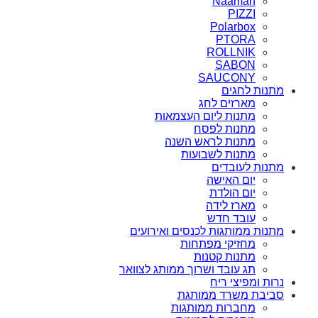
Naaman
PIZZI
Polarbox
PTORA
ROLLNIK
SABON
SAUCONY
מתנות לחגים
מארזים לחג
מתנות ליום העצמאות
מתנות לפסח
מתנות לראש השנה
מתנות לשבועות
מתנות לעובדים
יום האישה
יום הולדת
מארז לידה
עובד חדש
מתנות ממותגות לכנסים ואירועים
מחזיקי מפתחות
מתנות קטנות
תג עובד ושרוך ממותג לצוואר
נרות ומפיצי ריח
סביבת משרד ממותגת
מחברות ממותגות