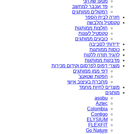
מטען שולחני
פד ועכבר למחשב
רמקולים ממותגים
חזרה לבית הספר
טקסטיל והלבשה
חולצות ממותגות
טקסטיל לעונות
כובעים ממותגים
ידידותי לסביבה
כוסות ממותגות
להגיד תודה ללקוח
מדבקות ממותגות
מוצרי דפוס לפרסום וקידום מכירות
דפי ממו ממותגים
הפקות שטאנצ'
מחברת בעיצוב אישי
מוצרים לחיות מחמד
מותגים
asobu
Aztec
Colombia
Contigo
ELYSIUM
FLEXFIT
Go Nature