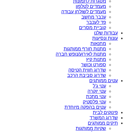
מסגרות לתמונות
מעמדים לטלפון
מעמדים לשולחן עבודה
עכבר מחשב
פד לעכבר
קוביית מסרים
עבודות שלנו
עונות ונסיעות
מחנאות
מתנות חורף ממותגות
מתנות לאירוע/נופש חברה
מתנות קיץ
ספורט וכושר
שדרוג חווית הטיסה
שדרוג סביבת הרכב
עטים ממותגים
עטי ג'ל
עטי יוקרה
עטי מתכת
עטי פלסטיק
עטים בהפקה מיוחדת
פינוקים לבית
שדרוג המשרד
תיקים ממותגים
שקיות ממותגות