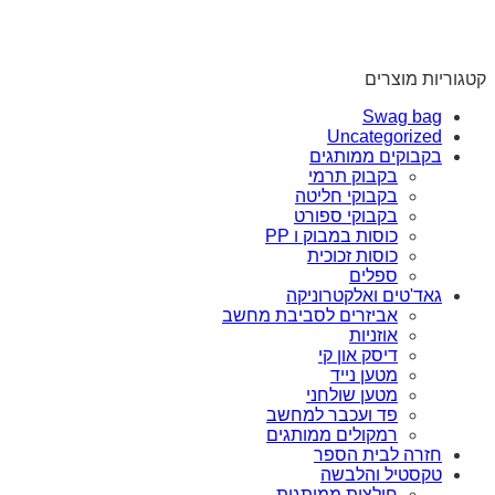
קטגוריות מוצרים
Swag bag
Uncategorized
בקבוקים ממותגים
בקבוק תרמי
בקבוקי חליטה
בקבוקי ספורט
כוסות במבוק ו PP
כוסות זכוכית
ספלים
גאד'טים ואלקטרוניקה
אביזרים לסביבת מחשב
אוזניות
דיסק און קי
מטען נייד
מטען שולחני
פד ועכבר למחשב
רמקולים ממותגים
חזרה לבית הספר
טקסטיל והלבשה
חולצות ממותגות