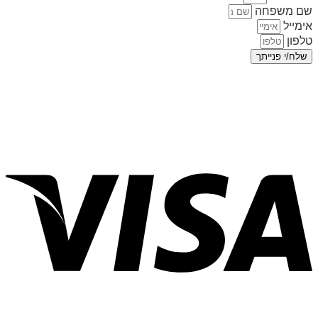
שם משפחה
אימייל
טלפון
שלח/י פנייתך