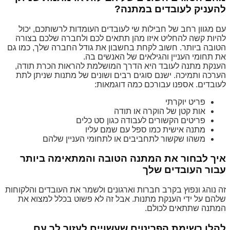
להעניק לעובדים במתנה?
עם מגוון רחב של חבילות שי לעובדים העומדות לרשותכם, יכול
להיות קשה להחליט איזו מהן תתאים לכם ולחברה שלכם בצורה
הטובה ביותר. חשוב לקחת בחשבון את גודל החברה שלך, כמו גם
את תחומי העניין והגילאים של האנשים בה.
הענקת מתנה לעובד היא הדרך המושלמת להראות הכרת תודה,
הערכה ותמיכה. ישנם סוגים רבים ושונים של מתנות שניתן לתת
לעובדים. אספנו עבורכם כמה דוגמאות:
פריט יוקרתי
אות קטן של הוקרה או תודה
פריטים הקשורים לעבודה כגון סט כלים
מתנה אישית כמו ספל עם שמם עליו
משהו שקשור לתחביבים או לתחומי העניין שלהם
איך לבחור את המתנה הטובה והמתאימה ביותר
עבור העובדים שלך
זה נוהג ונפוץ בקרב חברות וארגונים ולשמר את העובדים והלקוחות
שלהם על ידי הענקת מתנות. אבל זה לא פשוט בכלל למצוא את
המתנה שתתאים לכולם.
להלן רשימת הפריטים שעשויים לעזור לך עם