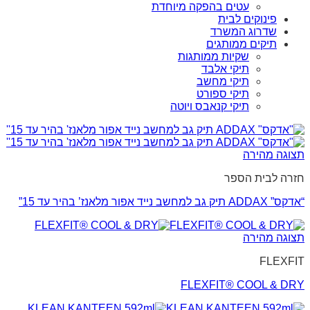
עטים בהפקה מיוחדת
פינוקים לבית
שדרוג המשרד
תיקים ממותגים
שקיות ממותגות
תיקי אלבד
תיקי מחשב
תיקי ספורט
תיקי קנאבס ויוטה
תצוגה מהירה
חזרה לבית הספר
“אדקס” ADDAX תיק גב למחשב נייד אפור מלאנז’ בהיר עד 15”
תצוגה מהירה
FLEXFIT
FLEXFIT® COOL & DRY