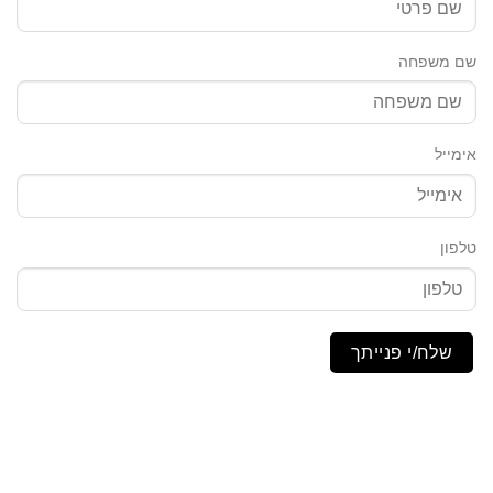
שם משפחה
אימייל
טלפון
שלח/י פנייתך