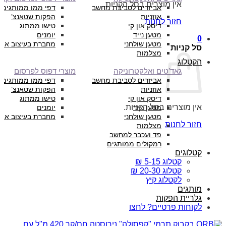
אין מוצרים בסל הקניות.
אביזרים לסביבת מחשב
דפי ממו ממותגים
אוזניות
הפקות שטאנצ’
חזור לחנות
דיסק און קי
טישו ממתוג
מטען נייד
יומנים
0
מטען שולחני
מחברת בעיצוב איש
סל קניות
מצלמות
הקטלוג
גאד’טים ואלקטרוניקה
מוצרי דפוס לפרסום
אביזרים לסביבת מחשב
דפי ממו ממותגים
אוזניות
הפקות שטאנצ’
דיסק און קי
טישו ממתוג
אין מוצרים בסל הקניות.
מטען נייד
יומנים
מטען שולחני
מחברת בעיצוב איש
חזור לחנות
מצלמות
פד ועכבר למחשב
רמקולים ממותגים
קטלוגים
קטלוג 5-15 ₪
קטלוג 20-30 ₪
לקטלוג קיץ
מותגים
גלריית הפקות
לקוחות פרטיים? לחצו