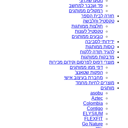
מטען שולחני
פד ועכבר למחשב
רמקולים ממותגים
חזרה לבית הספר
טקסטיל והלבשה
חולצות ממותגות
טקסטיל לעונות
כובעים ממותגים
ידידותי לסביבה
כוסות ממותגות
להגיד תודה ללקוח
מדבקות ממותגות
מוצרי דפוס לפרסום וקידום מכירות
דפי ממו ממותגים
הפקות שטאנצ'
מחברת בעיצוב אישי
מוצרים לחיות מחמד
מותגים
asobu
Aztec
Colombia
Contigo
ELYSIUM
FLEXFIT
Go Nature