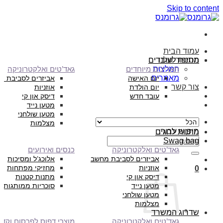
Skip to content
עמוד הבית
הסיפור שלנו
מתנות לעובדים
המלצות
תאריכים מיוחדים
גאד’טים ואלקטרוניקה
מאמרים
יום האישה
אביזרים לסביבת מ
צור קשר
יום הולדת
אוזניות
עובד חדש
דיסק און קי
מטען נייד
מטען שולחני
מצלמות
חיפוש עבור:
מתנות לחגים
Swag bag
גאד’טים ואלקטרוניקה
כנסים ואירועים
אביזרים לסביבת מחשב
אלוכג’ל ומסיכות
אוזניות
מחזיקי מפתחות
0
דיסק און קי
מתנות קטנות
מטען נייד
סוכריות ממותגות
מטען שולחני
מצלמות
שדרוג המשרד
גאד’טים ואלקטרוניקה
מוצרי דפוס לפרסום וקד”