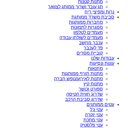
מתנות קטנות
תג עובד ושרוך ממותג לצוואר
נרות ומפיצי ריח
סביבת משרד ממותגת
מחברות ממותגות
מסגרות לתמונות
מעמדים לטלפון
מעמדים לשולחן עבודה
עכבר מחשב
פד לעכבר
קוביית מסרים
עבודות שלנו
עונות ונסיעות
מחנאות
מתנות חורף ממותגות
מתנות לאירוע/נופש חברה
מתנות קיץ
ספורט וכושר
שדרוג חווית הטיסה
שדרוג סביבת הרכב
עטים ממותגים
עטי ג'ל
עטי יוקרה
עטי מתכת
עטי פלסטיק