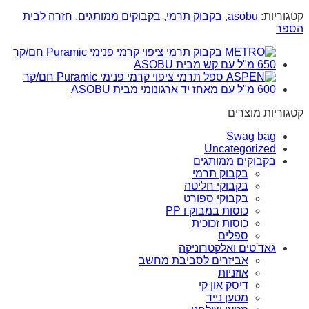
קטגוריות:
asobu
,
בקבוק תרמי
,
בקבוקים ממותגים
,
חזרה לבית
הספר
קטגוריות מוצרים
Swag bag
Uncategorized
בקבוקים ממותגים
בקבוק תרמי
בקבוקי חליטה
בקבוקי ספורט
כוסות במבוק ו PP
כוסות זכוכית
ספלים
גאד'טים ואלקטרוניקה
אביזרים לסביבת מחשב
אוזניות
דיסק און קי
מטען נייד