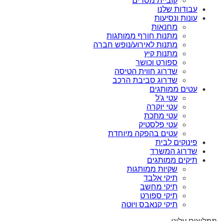
קוביית מסרים
עבודות שלנו
עונות ונסיעות
מחנאות
מתנות חורף ממותגות
מתנות לאירוע/נופש חברה
מתנות קיץ
ספורט וכושר
שדרוג חווית הטיסה
שדרוג סביבת הרכב
עטים ממותגים
עטי ג'ל
עטי יוקרה
עטי מתכת
עטי פלסטיק
עטים בהפקה מיוחדת
פינוקים לבית
שדרוג המשרד
תיקים ממותגים
שקיות ממותגות
תיקי אלבד
תיקי מחשב
תיקי ספורט
תיקי קנאבס ויוטה