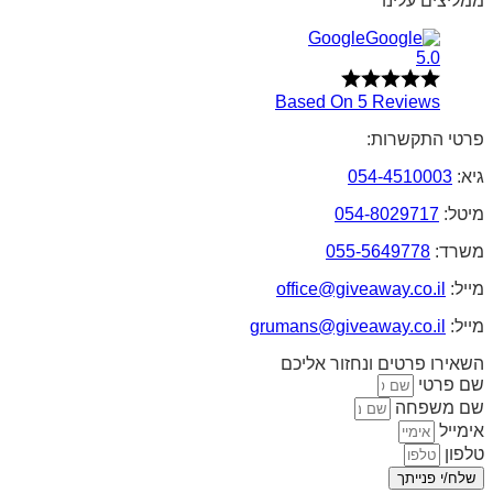
ממליצים עלינו
Google
5.0
Based On 5 Reviews
פרטי התקשרות:
גיא:
054-4510003
מיטל:
054-8029717
משרד:
055-5649778
מייל:
office@giveaway.co.il
מייל:
grumans@giveaway.co.il
השאירו פרטים ונחזור אליכם
שם פרטי
שם משפחה
אימייל
טלפון
שלח/י פנייתך