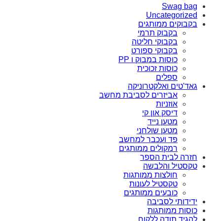
Swag bag
Uncategorized
בקבוקים ממותגים
בקבוק תרמי
בקבוקי חליטה
בקבוקי ספורט
כוסות במבוק ו PP
כוסות זכוכית
ספלים
גאד'טים ואלקטרוניקה
אביזרים לסביבת מחשב
אוזניות
דיסק און קי
מטען נייד
מטען שולחני
פד ועכבר למחשב
רמקולים ממותגים
חזרה לבית הספר
טקסטיל והלבשה
חולצות ממותגות
טקסטיל לעונות
כובעים ממותגים
ידידותי לסביבה
כוסות ממותגות
להגיד תודה ללקוח