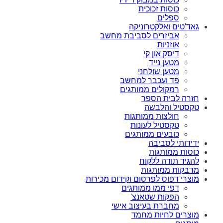
כוסות זכוכית
ספלים
גאד'טים ואלקטרוניקה
אביזרים לסביבת מחשב
אוזניות
דיסק און קי
מטען נייד
מטען שולחני
פד ועכבר למחשב
רמקולים ממותגים
חזרה לבית הספר
טקסטיל והלבשה
חולצות ממותגות
טקסטיל לעונות
כובעים ממותגים
ידידותי לסביבה
כוסות ממותגות
להגיד תודה ללקוח
מדבקות ממותגות
מוצרי דפוס לפרסום וקידום מכירות
דפי ממו ממותגים
הפקות שטאנצ'
מחברת בעיצוב אישי
מוצרים לחיות מחמד