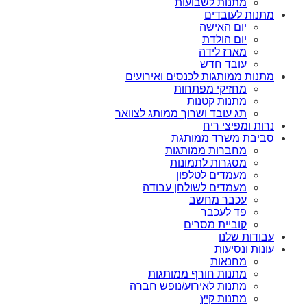
מתנות לשבועות
מתנות לעובדים
יום האישה
יום הולדת
מארז לידה
עובד חדש
מתנות ממותגות לכנסים ואירועים
מחזיקי מפתחות
מתנות קטנות
תג עובד ושרוך ממותג לצוואר
נרות ומפיצי ריח
סביבת משרד ממותגת
מחברות ממותגות
מסגרות לתמונות
מעמדים לטלפון
מעמדים לשולחן עבודה
עכבר מחשב
פד לעכבר
קוביית מסרים
עבודות שלנו
עונות ונסיעות
מחנאות
מתנות חורף ממותגות
מתנות לאירוע/נופש חברה
מתנות קיץ