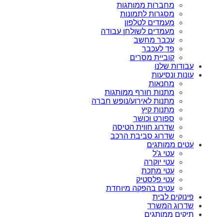
מחברות ממותגות
מסגרות לתמונות
מעמדים לטלפון
מעמדים לשולחן עבודה
עכבר מחשב
פד לעכבר
קוביית מסרים
עבודות שלנו
עונות ונסיעות
מחנאות
מתנות חורף ממותגות
מתנות לאירוע/נופש חברה
מתנות קיץ
ספורט וכושר
שדרוג חווית הטיסה
שדרוג סביבת הרכב
עטים ממותגים
עטי ג'ל
עטי יוקרה
עטי מתכת
עטי פלסטיק
עטים בהפקה מיוחדת
פינוקים לבית
שדרוג המשרד
תיקים ממותגים