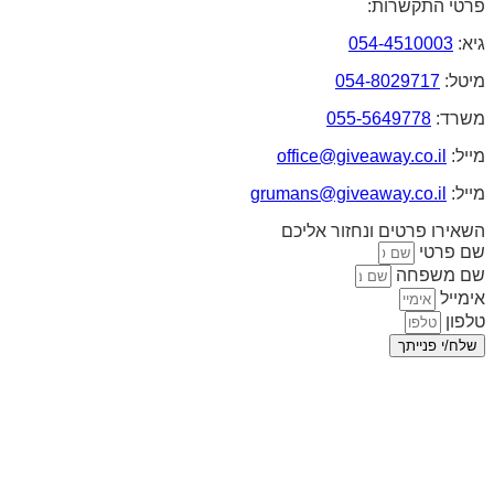
פרטי התקשרות:
גיא:
054-4510003
מיטל:
054-8029717
משרד:
055-5649778
מייל:
office@giveaway.co.il
מייל:
grumans@giveaway.co.il
השאירו פרטים ונחזור אליכם
שם פרטי
שם משפחה
אימייל
טלפון
שלח/י פנייתך