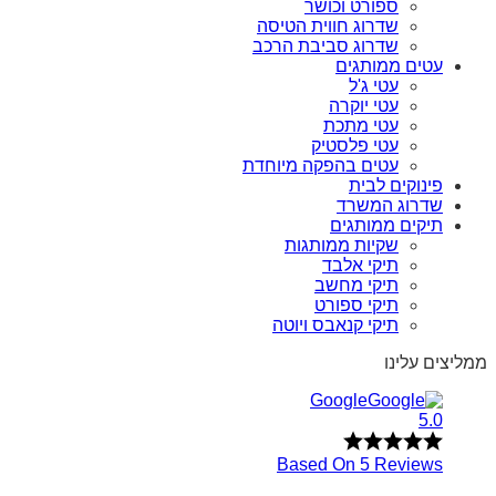
ספורט וכושר
שדרוג חווית הטיסה
שדרוג סביבת הרכב
עטים ממותגים
עטי ג'ל
עטי יוקרה
עטי מתכת
עטי פלסטיק
עטים בהפקה מיוחדת
פינוקים לבית
שדרוג המשרד
תיקים ממותגים
שקיות ממותגות
תיקי אלבד
תיקי מחשב
תיקי ספורט
תיקי קנאבס ויוטה
ממליצים עלינו
Google
5.0
Based On 5 Reviews