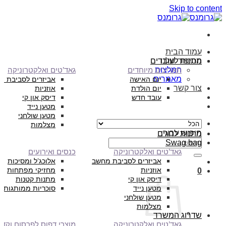
Skip to content
עמוד הבית
הסיפור שלנו
מתנות לעובדים
המלצות
תאריכים מיוחדים
גאד’טים ואלקטרוניקה
מאמרים
יום האישה
אביזרים לסביבת מ
צור קשר
יום הולדת
אוזניות
עובד חדש
דיסק און קי
מטען נייד
מטען שולחני
מצלמות
חיפוש עבור:
מתנות לחגים
Swag bag
גאד’טים ואלקטרוניקה
כנסים ואירועים
אביזרים לסביבת מחשב
אלוכג’ל ומסיכות
אוזניות
מחזיקי מפתחות
0
דיסק און קי
מתנות קטנות
מטען נייד
סוכריות ממותגות
מטען שולחני
מצלמות
שדרוג המשרד
גאד’טים ואלקטרוניקה
מוצרי דפוס לפרסום וקד”