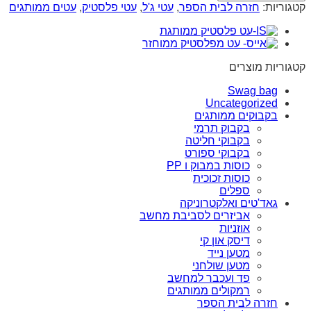
קטגוריות:
חזרה לבית הספר
,
עטי ג'ל
,
עטי פלסטיק
,
עטים ממותגים
קטגוריות מוצרים
Swag bag
Uncategorized
בקבוקים ממותגים
בקבוק תרמי
בקבוקי חליטה
בקבוקי ספורט
כוסות במבוק ו PP
כוסות זכוכית
ספלים
גאד'טים ואלקטרוניקה
אביזרים לסביבת מחשב
אוזניות
דיסק און קי
מטען נייד
מטען שולחני
פד ועכבר למחשב
רמקולים ממותגים
חזרה לבית הספר