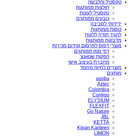
טקסטיל והלבשה
חולצות ממותגות
טקסטיל לעונות
כובעים ממותגים
ידידותי לסביבה
כוסות ממותגות
להגיד תודה ללקוח
מדבקות ממותגות
מוצרי דפוס לפרסום וקידום מכירות
דפי ממו ממותגים
הפקות שטאנצ'
מחברת בעיצוב אישי
מוצרים לחיות מחמד
מותגים
asobu
Aztec
Colombia
Contigo
ELYSIUM
FLEXFIT
Go Nature
JBL
KETTA
Klean Kanteen
LIMON