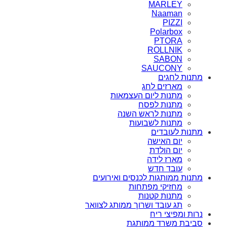
MARLEY
Naaman
PIZZI
Polarbox
PTORA
ROLLNIK
SABON
SAUCONY
מתנות לחגים
מארזים לחג
מתנות ליום העצמאות
מתנות לפסח
מתנות לראש השנה
מתנות לשבועות
מתנות לעובדים
יום האישה
יום הולדת
מארז לידה
עובד חדש
מתנות ממותגות לכנסים ואירועים
מחזיקי מפתחות
מתנות קטנות
תג עובד ושרוך ממותג לצוואר
נרות ומפיצי ריח
סביבת משרד ממותגת