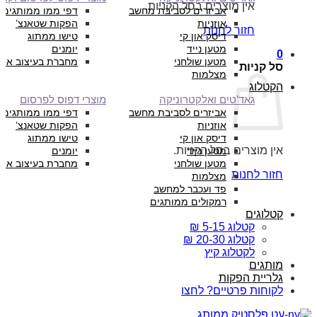
אין מוצרים בסל הקניות.
אביזרים לסביבת מחשב
דפי ממו ממותגים
אוזניות
הפקות שטאנצ’
חזור לחנות
דיסק און קי
טישו ממתוג
מטען נייד
יומנים
0
מטען שולחני
מחברת בעיצוב איש
סל קניות
מצלמות
הקטלוג
גאד’טים ואלקטרוניקה
מוצרי דפוס לפרסום
אביזרים לסביבת מחשב
דפי ממו ממותגים
אוזניות
הפקות שטאנצ’
דיסק און קי
טישו ממתוג
אין מוצרים בסל הקניות.
מטען נייד
יומנים
מטען שולחני
מחברת בעיצוב איש
חזור לחנות
מצלמות
פד ועכבר למחשב
רמקולים ממותגים
קטלוגים
קטלוג 5-15 ₪
קטלוג 20-30 ₪
לקטלוג קיץ
מותגים
גלריית הפקות
לקוחות פרטיים? לחצו