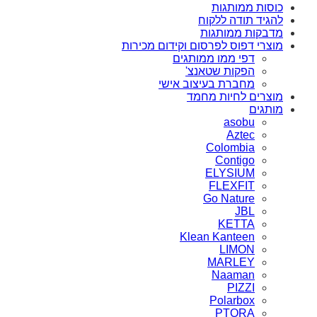
כוסות ממותגות
להגיד תודה ללקוח
מדבקות ממותגות
מוצרי דפוס לפרסום וקידום מכירות
דפי ממו ממותגים
הפקות שטאנצ'
מחברת בעיצוב אישי
מוצרים לחיות מחמד
מותגים
asobu
Aztec
Colombia
Contigo
ELYSIUM
FLEXFIT
Go Nature
JBL
KETTA
Klean Kanteen
LIMON
MARLEY
Naaman
PIZZI
Polarbox
PTORA