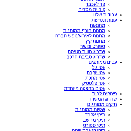
פד לעכבר
קוביית מסרים
עבודות שלנו
עונות ונסיעות
מחנאות
מתנות חורף ממותגות
מתנות לאירוע/נופש חברה
מתנות קיץ
ספורט וכושר
שדרוג חווית הטיסה
שדרוג סביבת הרכב
עטים ממותגים
עטי ג'ל
עטי יוקרה
עטי מתכת
עטי פלסטיק
עטים בהפקה מיוחדת
פינוקים לבית
שדרוג המשרד
תיקים ממותגים
שקיות ממותגות
תיקי אלבד
תיקי מחשב
תיקי ספורט
תיקי קנאבס ויוטה