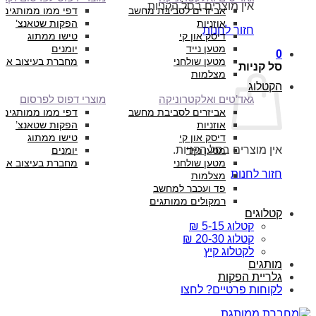
אין מוצרים בסל הקניות.
אביזרים לסביבת מחשב
דפי ממו ממותגים
אוזניות
הפקות שטאנצ’
חזור לחנות
דיסק און קי
טישו ממתוג
מטען נייד
יומנים
0
מטען שולחני
מחברת בעיצוב איש
סל קניות
מצלמות
הקטלוג
גאד’טים ואלקטרוניקה
מוצרי דפוס לפרסום
אביזרים לסביבת מחשב
דפי ממו ממותגים
אוזניות
הפקות שטאנצ’
דיסק און קי
טישו ממתוג
אין מוצרים בסל הקניות.
מטען נייד
יומנים
מטען שולחני
מחברת בעיצוב איש
חזור לחנות
מצלמות
פד ועכבר למחשב
רמקולים ממותגים
קטלוגים
קטלוג 5-15 ₪
קטלוג 20-30 ₪
לקטלוג קיץ
מותגים
גלריית הפקות
לקוחות פרטיים? לחצו