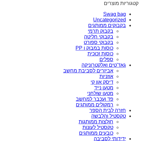
קטגוריות מוצרים
Swag bag
Uncategorized
בקבוקים ממותגים
בקבוק תרמי
בקבוקי חליטה
בקבוקי ספורט
כוסות במבוק ו PP
כוסות זכוכית
ספלים
גאד'טים ואלקטרוניקה
אביזרים לסביבת מחשב
אוזניות
דיסק און קי
מטען נייד
מטען שולחני
פד ועכבר למחשב
רמקולים ממותגים
חזרה לבית הספר
טקסטיל והלבשה
חולצות ממותגות
טקסטיל לעונות
כובעים ממותגים
ידידותי לסביבה