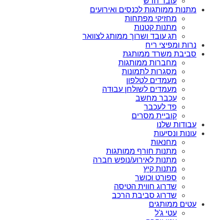
עובד חדש
מתנות ממותגות לכנסים ואירועים
מחזיקי מפתחות
מתנות קטנות
תג עובד ושרוך ממותג לצוואר
נרות ומפיצי ריח
סביבת משרד ממותגת
מחברות ממותגות
מסגרות לתמונות
מעמדים לטלפון
מעמדים לשולחן עבודה
עכבר מחשב
פד לעכבר
קוביית מסרים
עבודות שלנו
עונות ונסיעות
מחנאות
מתנות חורף ממותגות
מתנות לאירוע/נופש חברה
מתנות קיץ
ספורט וכושר
שדרוג חווית הטיסה
שדרוג סביבת הרכב
עטים ממותגים
עטי ג'ל