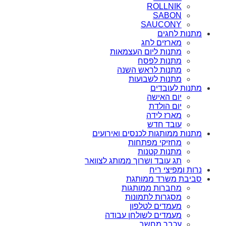
ROLLNIK
SABON
SAUCONY
מתנות לחגים
מארזים לחג
מתנות ליום העצמאות
מתנות לפסח
מתנות לראש השנה
מתנות לשבועות
מתנות לעובדים
יום האישה
יום הולדת
מארז לידה
עובד חדש
מתנות ממותגות לכנסים ואירועים
מחזיקי מפתחות
מתנות קטנות
תג עובד ושרוך ממותג לצוואר
נרות ומפיצי ריח
סביבת משרד ממותגת
מחברות ממותגות
מסגרות לתמונות
מעמדים לטלפון
מעמדים לשולחן עבודה
עכבר מחשב