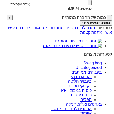
(גודל מקסימלי
להעלאה 24 MB)
כמות של מחברת ממותגת
הוספה להצעת מחיר
קטגוריות:
חזרה לבית הספר
,
מחברות ממותגות
,
מחברת בעיצוב
אישי
,
מתנות קטנות
קטגוריות מוצרים
Swag bag
Uncategorized
בקבוקים ממותגים
בקבוק תרמי
בקבוקי חליטה
בקבוקי ספורט
כוסות במבוק ו PP
כוסות זכוכית
ספלים
גאד'טים ואלקטרוניקה
אביזרים לסביבת מחשב
אוזניות