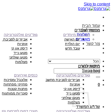
Skip to content
עמוד הבית
הסיפור שלנו
מתנות לעובדים
המלצות
תאריכים מיוחדים
גאד’טים ואלקטרוניקה
מאמרים
יום האישה
אביזרים לסביבת מ
צור קשר
יום הולדת
אוזניות
עובד חדש
דיסק און קי
מטען נייד
מטען שולחני
מצלמות
חיפוש עבור:
מתנות לחגים
Swag bag
גאד’טים ואלקטרוניקה
כנסים ואירועים
אביזרים לסביבת מחשב
אלוכג’ל ומסיכות
אוזניות
מחזיקי מפתחות
0
דיסק און קי
מתנות קטנות
מטען נייד
סוכריות ממותגות
מטען שולחני
מצלמות
שדרוג המשרד
גאד’טים ואלקטרוניקה
מוצרי דפוס לפרסום וקד”