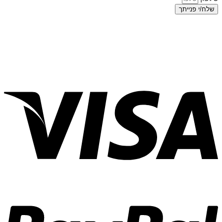
שלח/י פנייתך