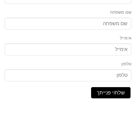
שם משפחה
אימייל
טלפון
שלח/י פנייתך