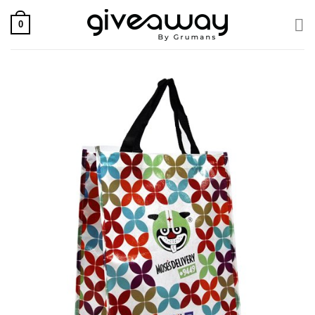
Skip
0
to
content