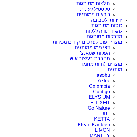
חולצות ממותגות
טקסטיל לעונות
כובעים ממותגים
ידידותי לסביבה
כוסות ממותגות
להגיד תודה ללקוח
מדבקות ממותגות
מוצרי דפוס לפרסום וקידום מכירות
דפי ממו ממותגים
הפקות שטאנצ'
מחברת בעיצוב אישי
מוצרים לחיות מחמד
מותגים
asobu
Aztec
Colombia
Contigo
ELYSIUM
FLEXFIT
Go Nature
JBL
KETTA
Klean Kanteen
LIMON
MARLEY