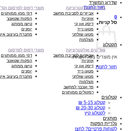
שדרוג המשרד
חזור לחנות
גאד’טים ואלקטרוניקה
מוצרי דפוס לפרסום וקד”
אביזרים לסביבת מחשב
דפי ממו ממותגים
0
אוזניות
הפקות שטאנצ’
סל קניות
דיסק און קי
טישו ממתוג
מטען נייד
יומנים
מטען שולחני
מחברת בעיצוב איש
מצלמות
הקטלוג
גאד’טים ואלקטרוניקה
מוצרי דפוס לפרסום
אביזרים לסביבת מחשב
דפי ממו ממותגים
אין מוצרים בסל הקניות.
אוזניות
הפקות שטאנצ’
דיסק און קי
טישו ממתוג
חזור לחנות
מטען נייד
יומנים
מטען שולחני
מחברת בעיצוב איש
מצלמות
פד ועכבר למחשב
רמקולים ממותגים
קטלוגים
קטלוג 5-15 ₪
קטלוג 20-30 ₪
לקטלוג קיץ
מותגים
גלריית הפקות
לקוחות פרטיים? לחצו