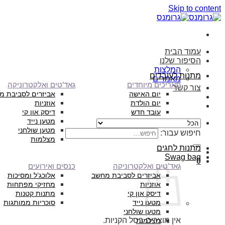
Skip to content
עמוד הבית
הסיפור שלנו
המלצות
מתנות לעובדים
מאמרים
תאריכים מיוחדים
גאד’טים ואלקטרוניקה
צור קשר
יום האישה
אביזרים לסביבת מ
יום הולדת
אוזניות
עובד חדש
דיסק און קי
מטען נייד
מטען שולחני
חיפוש עבור:
מצלמות
מתנות לחגים
Swag bag
0
גאד’טים ואלקטרוניקה
כנסים ואירועים
אביזרים לסביבת מחשב
אלוכג’ל ומסיכות
אוזניות
מחזיקי מפתחות
דיסק און קי
מתנות קטנות
מטען נייד
סוכריות ממותגות
מטען שולחני
אין מוצרים בסל הקניות.
מצלמות