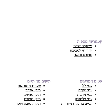
קטגוריות נוספות
פינוקים לבית
ידידותי לסביבה
ספורט וכושר
עטים ממותגים
תיקים ממותגים
עטי ג’ל
שקיות ממותגות
עטי יוקרה
תיקי אלבד
עטי מתכת
תיקי מחשב
עטי פלסטיק
תיקי ספורט
עטים בהפקה מיוחדת
תיקי קנאבס ויוטה