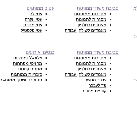
מ
סביבת משרד ממותגת
עטים ממותגים
מחברות ממותגות
עטי ג’ל
מסגרות לתמונות
עטי יוקרה
מעמדים לטלפון
עטי מתכת
מעמדים לשולחן עבודה
עטי פלסטיק
י
סביבת משרד ממותגת
כנסים ואירועים
מחברות ממותגות
אלוכג’ל ומסיכות
מסגרות לתמונות
מחזיקי מפתחות
מעמדים לטלפון
מתנות קטנות
מעמדים לשולחן עבודה
סוכריות ממותגות
י
עכבר מחשב
תג עובד ושרוך ממותג ל
פד לעכבר
קוביית מסרים