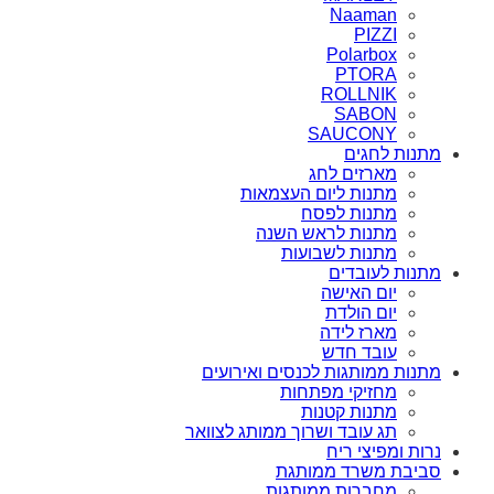
Naaman
PIZZI
Polarbox
PTORA
ROLLNIK
SABON
SAUCONY
מתנות לחגים
מארזים לחג
מתנות ליום העצמאות
מתנות לפסח
מתנות לראש השנה
מתנות לשבועות
מתנות לעובדים
יום האישה
יום הולדת
מארז לידה
עובד חדש
מתנות ממותגות לכנסים ואירועים
מחזיקי מפתחות
מתנות קטנות
תג עובד ושרוך ממותג לצוואר
נרות ומפיצי ריח
סביבת משרד ממותגת
מחברות ממותגות