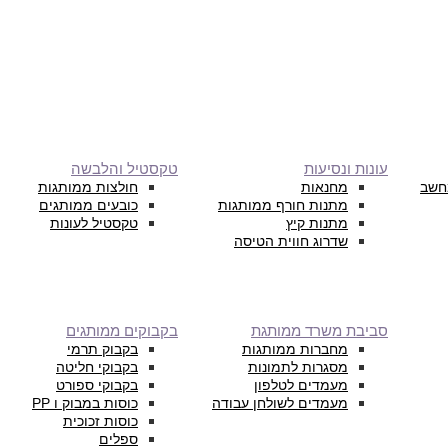
עונות ונסיעות
טקסטיל והלבשה
חשב
מחנאות
חולצות ממותגות
מתנות חורף ממותגות
כובעים ממותגים
מתנות קיץ
טקסטיל לעונות
שדרוג חווית הטיסה
סביבת משרד ממותגת
בקבוקים ממותגים
מחברות ממותגות
בקבוק תרמי
מסגרות לתמונות
בקבוקי חליטה
מעמדים לטלפון
בקבוקי ספורט
מעמדים לשולחן עבודה
כוסות במבוק ו PP
כוסות זכוכית
ספלים