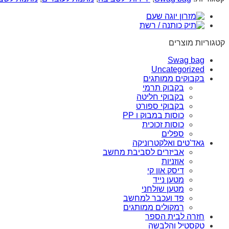
קטגוריות מוצרים
Swag bag
Uncategorized
בקבוקים ממותגים
בקבוק תרמי
בקבוקי חליטה
בקבוקי ספורט
כוסות במבוק ו PP
כוסות זכוכית
ספלים
גאד'טים ואלקטרוניקה
אביזרים לסביבת מחשב
אוזניות
דיסק און קי
מטען נייד
מטען שולחני
פד ועכבר למחשב
רמקולים ממותגים
חזרה לבית הספר
טקסטיל והלבשה