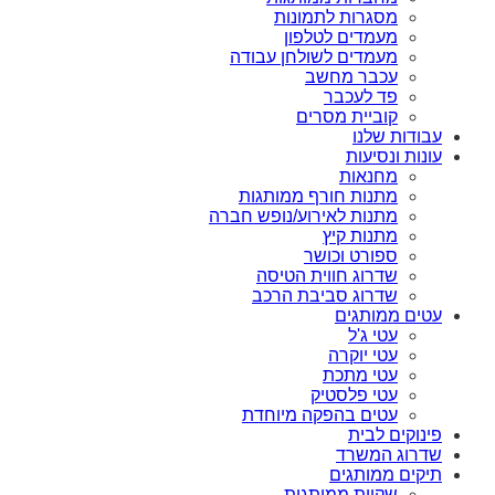
מסגרות לתמונות
מעמדים לטלפון
מעמדים לשולחן עבודה
עכבר מחשב
פד לעכבר
קוביית מסרים
עבודות שלנו
עונות ונסיעות
מחנאות
מתנות חורף ממותגות
מתנות לאירוע/נופש חברה
מתנות קיץ
ספורט וכושר
שדרוג חווית הטיסה
שדרוג סביבת הרכב
עטים ממותגים
עטי ג'ל
עטי יוקרה
עטי מתכת
עטי פלסטיק
עטים בהפקה מיוחדת
פינוקים לבית
שדרוג המשרד
תיקים ממותגים
שקיות ממותגות