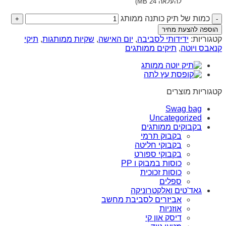
להעלאה 24 MB)
כמות של תיק כותנה ממותג
הוספה להצעת מחיר
קטגוריות:
ידידותי לסביבה
,
יום האישה
,
שקיות ממותגות
,
תיקי
קנאבס ויוטה
,
תיקים ממותגים
קטגוריות מוצרים
Swag bag
Uncategorized
בקבוקים ממותגים
בקבוק תרמי
בקבוקי חליטה
בקבוקי ספורט
כוסות במבוק ו PP
כוסות זכוכית
ספלים
גאד'טים ואלקטרוניקה
אביזרים לסביבת מחשב
אוזניות
דיסק און קי