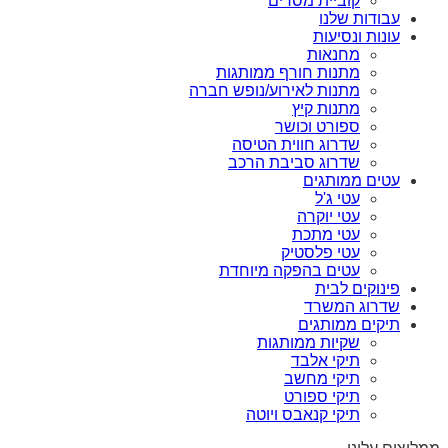
קוביית מסרים
עבודות שלנו
עונות ונסיעות
מחנאות
מתנות חורף ממותגות
מתנות לאירוע/נופש חברה
מתנות קיץ
ספורט וכושר
שדרוג חווית הטיסה
שדרוג סביבת הרכב
עטים ממותגים
עטי ג'ל
עטי יוקרה
עטי מתכת
עטי פלסטיק
עטים בהפקה מיוחדת
פינוקים לבית
שדרוג המשרד
תיקים ממותגים
שקיות ממותגות
תיקי אלבד
תיקי מחשב
תיקי ספורט
תיקי קנאבס ויוטה