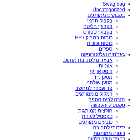
Swag bag
Uncategorized
בקבוקים ממותגים
בקבוק תרמי
בקבוקי חליטה
בקבוקי ספורט
כוסות במבוק ו PP
כוסות זכוכית
ספלים
גאד'טים ואלקטרוניקה
אביזרים לסביבת מחשב
אוזניות
דיסק און קי
מטען נייד
מטען שולחני
פד ועכבר למחשב
רמקולים ממותגים
חזרה לבית הספר
טקסטיל והלבשה
חולצות ממותגות
טקסטיל לעונות
כובעים ממותגים
ידידותי לסביבה
כוסות ממותגות
להגיד תודה ללקוח