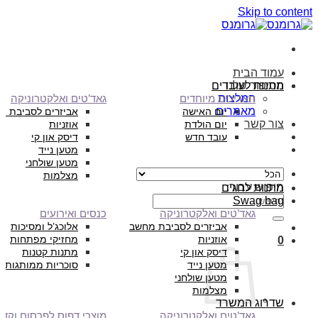
Skip to content
עמוד הבית
הסיפור שלנו
מתנות לעובדים
המלצות
תאריכים מיוחדים
גאד’טים ואלקטרוניקה
מאמרים
יום האישה
אביזרים לסביבת מ
צור קשר
יום הולדת
אוזניות
עובד חדש
דיסק און קי
מטען נייד
מטען שולחני
מצלמות
חיפוש עבור:
מתנות לחגים
Swag bag
גאד’טים ואלקטרוניקה
כנסים ואירועים
אביזרים לסביבת מחשב
אלוכג’ל ומסיכות
אוזניות
מחזיקי מפתחות
0
דיסק און קי
מתנות קטנות
מטען נייד
סוכריות ממותגות
מטען שולחני
מצלמות
שדרוג המשרד
גאד’טים ואלקטרוניקה
מוצרי דפוס לפרסום וקד”