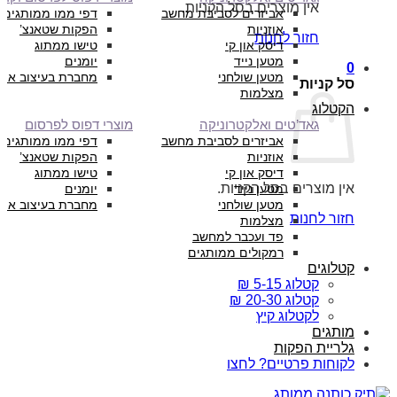
אין מוצרים בסל הקניות.
אביזרים לסביבת מחשב
דפי ממו ממותגים
אוזניות
הפקות שטאנצ’
חזור לחנות
דיסק און קי
טישו ממתוג
מטען נייד
יומנים
0
מטען שולחני
מחברת בעיצוב איש
סל קניות
מצלמות
הקטלוג
גאד’טים ואלקטרוניקה
מוצרי דפוס לפרסום
אביזרים לסביבת מחשב
דפי ממו ממותגים
אוזניות
הפקות שטאנצ’
דיסק און קי
טישו ממתוג
אין מוצרים בסל הקניות.
מטען נייד
יומנים
מטען שולחני
מחברת בעיצוב איש
חזור לחנות
מצלמות
פד ועכבר למחשב
רמקולים ממותגים
קטלוגים
קטלוג 5-15 ₪
קטלוג 20-30 ₪
לקטלוג קיץ
מותגים
גלריית הפקות
לקוחות פרטיים? לחצו