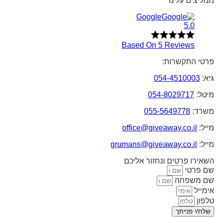
ממליצים עלינו
Google
5.0
Based On 5 Reviews
פרטי התקשרות:
גיא:
054-4510003
מיטל:
054-8029717
משרד:
055-5649778
מייל:
office@giveaway.co.il
מייל:
grumans@giveaway.co.il
השאירו פרטים ונחזור אליכם
שם פרטי
שם משפחה
אימייל
טלפון
שלח/י פנייתך