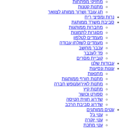
מחזיקי מפתחות
מתנות קטנות
תג עובד ושרוך ממותג לצוואר
נרות ומפיצי ריח
סביבת משרד ממותגת
מחברות ממותגות
מסגרות לתמונות
מעמדים לטלפון
מעמדים לשולחן עבודה
עכבר מחשב
פד לעכבר
קוביית מסרים
עבודות שלנו
עונות ונסיעות
מחנאות
מתנות חורף ממותגות
מתנות לאירוע/נופש חברה
מתנות קיץ
ספורט וכושר
שדרוג חווית הטיסה
שדרוג סביבת הרכב
עטים ממותגים
עטי ג'ל
עטי יוקרה
עטי מתכת