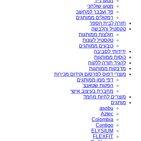
מטען נייד
מטען שולחני
פד ועכבר למחשב
רמקולים ממותגים
חזרה לבית הספר
טקסטיל והלבשה
חולצות ממותגות
טקסטיל לעונות
כובעים ממותגים
ידידותי לסביבה
כוסות ממותגות
להגיד תודה ללקוח
מדבקות ממותגות
מוצרי דפוס לפרסום וקידום מכירות
דפי ממו ממותגים
הפקות שטאנצ'
מחברת בעיצוב אישי
מוצרים לחיות מחמד
מותגים
asobu
Aztec
Colombia
Contigo
ELYSIUM
FLEXFIT