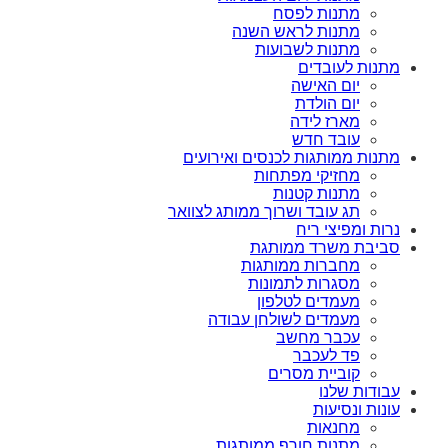
מתנות לפסח
מתנות לראש השנה
מתנות לשבועות
מתנות לעובדים
יום האישה
יום הולדת
מארז לידה
עובד חדש
מתנות ממותגות לכנסים ואירועים
מחזיקי מפתחות
מתנות קטנות
תג עובד ושרוך ממותג לצוואר
נרות ומפיצי ריח
סביבת משרד ממותגת
מחברות ממותגות
מסגרות לתמונות
מעמדים לטלפון
מעמדים לשולחן עבודה
עכבר מחשב
פד לעכבר
קוביית מסרים
עבודות שלנו
עונות ונסיעות
מחנאות
מתנות חורף ממותגות