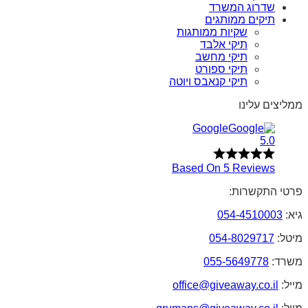
שדרוג המשרד
תיקים ממותגים
שקיות ממותגות
תיקי אלבד
תיקי מחשב
תיקי ספורט
תיקי קנאבס ויוטה
ממליצים עלינו
Google
5.0
Based On 5 Reviews
פרטי התקשרות:
גיא:
054-4510003
מיטל:
054-8029717
משרד:
055-5649778
מייל:
office@giveaway.co.il