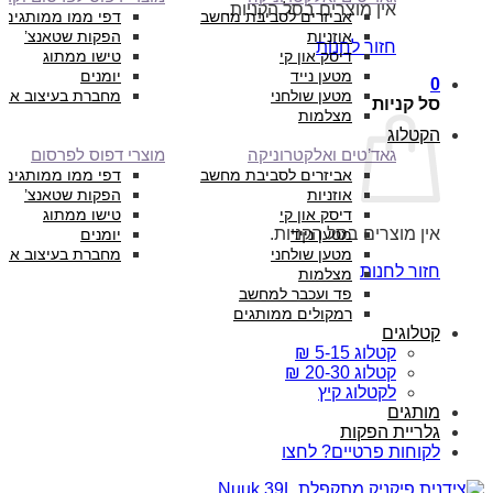
אין מוצרים בסל הקניות.
אביזרים לסביבת מחשב
דפי ממו ממותגים
אוזניות
הפקות שטאנצ’
חזור לחנות
דיסק און קי
טישו ממתוג
מטען נייד
יומנים
0
מטען שולחני
מחברת בעיצוב איש
סל קניות
מצלמות
הקטלוג
גאד’טים ואלקטרוניקה
מוצרי דפוס לפרסום
אביזרים לסביבת מחשב
דפי ממו ממותגים
אוזניות
הפקות שטאנצ’
דיסק און קי
טישו ממתוג
אין מוצרים בסל הקניות.
מטען נייד
יומנים
מטען שולחני
מחברת בעיצוב איש
חזור לחנות
מצלמות
פד ועכבר למחשב
רמקולים ממותגים
קטלוגים
קטלוג 5-15 ₪
קטלוג 20-30 ₪
לקטלוג קיץ
מותגים
גלריית הפקות
לקוחות פרטיים? לחצו