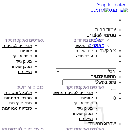
Skip to content
עמוד הבית
הסיפור שלנו
מתנות לעובדים
המלצות
תאריכים מיוחדים
גאד’טים ואלקטרוניקה
מאמרים
יום האישה
אביזרים לסביבת מ
צור קשר
יום הולדת
אוזניות
עובד חדש
דיסק און קי
מטען נייד
מטען שולחני
מצלמות
חיפוש עבור:
מתנות לחגים
Swag bag
גאד’טים ואלקטרוניקה
כנסים ואירועים
אביזרים לסביבת מחשב
אלוכג’ל ומסיכות
אוזניות
מחזיקי מפתחות
0
דיסק און קי
מתנות קטנות
מטען נייד
סוכריות ממותגות
מטען שולחני
מצלמות
שדרוג המשרד
גאד’טים ואלקטרוניקה
מוצרי דפוס לפרסום וקד”