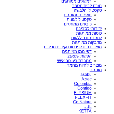
רמקולים ממותגים
חזרה לבית הספר
טקסטיל והלבשה
חולצות ממותגות
טקסטיל לעונות
כובעים ממותגים
ידידותי לסביבה
כוסות ממותגות
להגיד תודה ללקוח
מדבקות ממותגות
מוצרי דפוס לפרסום וקידום מכירות
דפי ממו ממותגים
הפקות שטאנצ'
מחברת בעיצוב אישי
מוצרים לחיות מחמד
מותגים
asobu
Aztec
Colombia
Contigo
ELYSIUM
FLEXFIT
Go Nature
JBL
KETTA