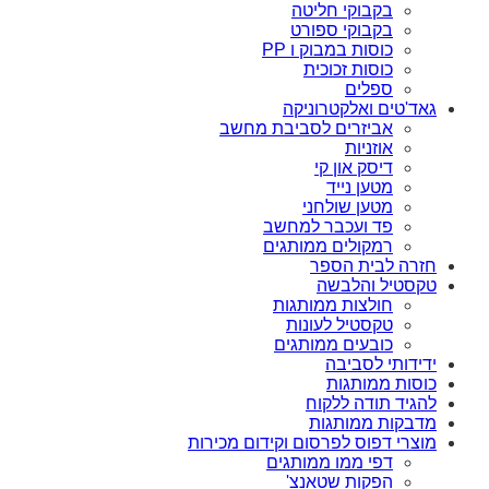
בקבוקי חליטה
בקבוקי ספורט
כוסות במבוק ו PP
כוסות זכוכית
ספלים
גאד'טים ואלקטרוניקה
אביזרים לסביבת מחשב
אוזניות
דיסק און קי
מטען נייד
מטען שולחני
פד ועכבר למחשב
רמקולים ממותגים
חזרה לבית הספר
טקסטיל והלבשה
חולצות ממותגות
טקסטיל לעונות
כובעים ממותגים
ידידותי לסביבה
כוסות ממותגות
להגיד תודה ללקוח
מדבקות ממותגות
מוצרי דפוס לפרסום וקידום מכירות
דפי ממו ממותגים
הפקות שטאנצ'