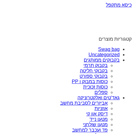
כיסא מתקפל
קטגוריות מוצרים
Swag bag
Uncategorized
בקבוקים ממותגים
בקבוק תרמי
בקבוקי חליטה
בקבוקי ספורט
כוסות במבוק ו PP
כוסות זכוכית
ספלים
גאד'טים ואלקטרוניקה
אביזרים לסביבת מחשב
אוזניות
דיסק און קי
מטען נייד
מטען שולחני
פד ועכבר למחשב