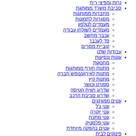
נרות ומפיצי ריח
סביבת משרד ממותגת
מחברות ממותגות
מסגרות לתמונות
מעמדים לטלפון
מעמדים לשולחן עבודה
עכבר מחשב
פד לעכבר
קוביית מסרים
עבודות שלנו
עונות ונסיעות
מחנאות
מתנות חורף ממותגות
מתנות לאירוע/נופש חברה
מתנות קיץ
ספורט וכושר
שדרוג חווית הטיסה
שדרוג סביבת הרכב
עטים ממותגים
עטי ג'ל
עטי יוקרה
עטי מתכת
עטי פלסטיק
עטים בהפקה מיוחדת
פינוקים לבית