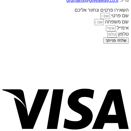
מייל:
grumans@giveaway.co.il
השאירו פרטים ונחזור אליכם
שם פרטי
שם משפחה
אימייל
טלפון
שלח/י פנייתך