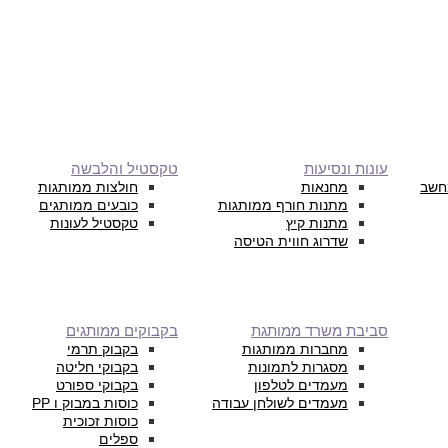
עונות ונסיעות
טקסטיל והלבשה
חשב
מחנאות
חולצות ממותגות
מתנות חורף ממותגות
כובעים ממותגים
מתנות קיץ
טקסטיל לעונות
שדרוג חווית הטיסה
סביבת משרד ממותגת
בקבוקים ממותגים
מחברות ממותגות
בקבוק תרמי
מסגרות לתמונות
בקבוקי חליטה
מעמדים לטלפון
בקבוקי ספורט
מעמדים לשולחן עבודה
כוסות במבוק ו PP
כוסות זכוכית
ספלים