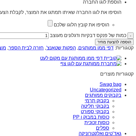
הוספת לוגו החברה
הוסיפו את לוגו החברה שאיתו תמתגו את המוצר, לקבלת הצעת
הוסיפו את קובץ הלוגו שלכם
כמות של פנקס דבקיות ודגלונים מעוצב
הוספה להצעת מחיר
קטגוריות:
דפי ממו ממותגים
,
הפקות שטאנצ'
,
חזרה לבית הספר
,
מוצ
קטגוריות מוצרים
Swag bag
Uncategorized
בקבוקים ממותגים
בקבוק תרמי
בקבוקי חליטה
בקבוקי ספורט
כוסות במבוק ו PP
כוסות זכוכית
ספלים
גאד'טים ואלקטרוניקה