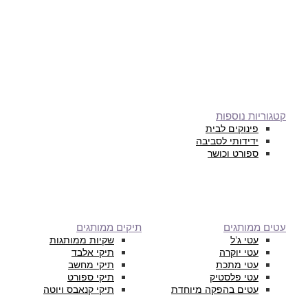
קטגוריות נוספות
פינוקים לבית
ידידותי לסביבה
ספורט וכושר
עטים ממותגים
תיקים ממותגים
עטי ג’ל
שקיות ממותגות
עטי יוקרה
תיקי אלבד
עטי מתכת
תיקי מחשב
עטי פלסטיק
תיקי ספורט
עטים בהפקה מיוחדת
תיקי קנאבס ויוטה