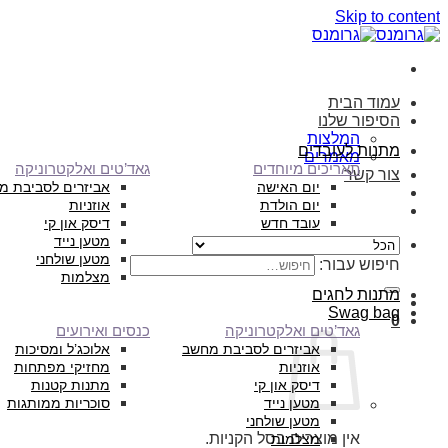
Skip to content
עמוד הבית
הסיפור שלנו
המלצות
מתנות לעובדים
מאמרים
תאריכים מיוחדים
גאד’טים ואלקטרוניקה
צור קשר
יום האישה
אביזרים לסביבת מ
יום הולדת
אוזניות
עובד חדש
דיסק און קי
מטען נייד
מטען שולחני
חיפוש עבור:
מצלמות
מתנות לחגים
Swag bag
0
גאד’טים ואלקטרוניקה
כנסים ואירועים
אביזרים לסביבת מחשב
אלוכג’ל ומסיכות
אוזניות
מחזיקי מפתחות
דיסק און קי
מתנות קטנות
מטען נייד
סוכריות ממותגות
מטען שולחני
אין מוצרים בסל הקניות.
מצלמות