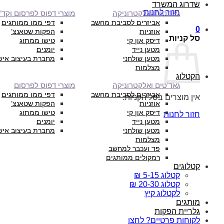
שדרוג המשרד
חזור לחנות
גאד’טים ואלקטרוניקה
מוצרי דפוס לפרסום וקד”
אביזרים לסביבת מחשב
דפי ממו ממותגים
0
אוזניות
הפקות שטאנצ’
סל קניות
דיסק און קי
טישו ממתוג
מטען נייד
יומנים
מטען שולחני
מחברת בעיצוב איש
מצלמות
הקטלוג
גאד’טים ואלקטרוניקה
מוצרי דפוס לפרסום
אביזרים לסביבת מחשב
דפי ממו ממותגים
אין מוצרים בסל הקניות.
אוזניות
הפקות שטאנצ’
דיסק און קי
טישו ממתוג
חזור לחנות
מטען נייד
יומנים
מטען שולחני
מחברת בעיצוב איש
מצלמות
פד ועכבר למחשב
רמקולים ממותגים
קטלוגים
קטלוג 5-15 ₪
קטלוג 20-30 ₪
לקטלוג קיץ
מותגים
גלריית הפקות
לקוחות פרטיים? לחצו