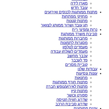
מארז לידה
עובד חדש
מתנות ממותגות לכנסים ואירועים
מחזיקי מפתחות
מתנות קטנות
תג עובד ושרוך ממותג לצוואר
נרות ומפיצי ריח
סביבת משרד ממותגת
מחברות ממותגות
מסגרות לתמונות
מעמדים לטלפון
מעמדים לשולחן עבודה
עכבר מחשב
פד לעכבר
קוביית מסרים
עבודות שלנו
עונות ונסיעות
מחנאות
מתנות חורף ממותגות
מתנות לאירוע/נופש חברה
מתנות קיץ
ספורט וכושר
שדרוג חווית הטיסה
שדרוג סביבת הרכב
עטים ממותגים