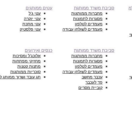
מ
סביבת משרד ממותגת
עטים ממותגים
מחברות ממותגות
עטי ג’ל
מסגרות לתמונות
עטי יוקרה
מעמדים לטלפון
עטי מתכת
מעמדים לשולחן עבודה
עטי פלסטיק
י
סביבת משרד ממותגת
כנסים ואירועים
מחברות ממותגות
אלוכג’ל ומסיכות
מסגרות לתמונות
מחזיקי מפתחות
מעמדים לטלפון
מתנות קטנות
מעמדים לשולחן עבודה
סוכריות ממותגות
י
עכבר מחשב
תג עובד ושרוך ממותג ל
פד לעכבר
קוביית מסרים