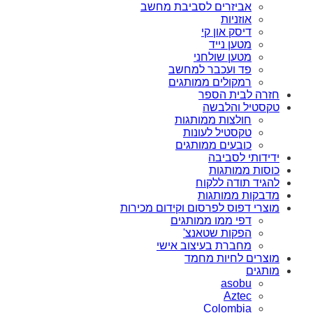
אביזרים לסביבת מחשב
אוזניות
דיסק און קי
מטען נייד
מטען שולחני
פד ועכבר למחשב
רמקולים ממותגים
חזרה לבית הספר
טקסטיל והלבשה
חולצות ממותגות
טקסטיל לעונות
כובעים ממותגים
ידידותי לסביבה
כוסות ממותגות
להגיד תודה ללקוח
מדבקות ממותגות
מוצרי דפוס לפרסום וקידום מכירות
דפי ממו ממותגים
הפקות שטאנצ'
מחברת בעיצוב אישי
מוצרים לחיות מחמד
מותגים
asobu
Aztec
Colombia