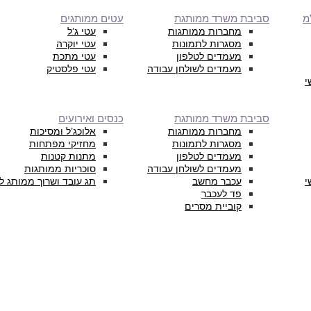
מ
סביבת משרד ממותגת
עטים ממותגים
מחברות ממותגות
עטי ג’ל
מסגרות לתמונות
עטי יוקרה
מעמדים לטלפון
עטי מתכת
מעמדים לשולחן עבודה
עטי פלסטיק
י
סביבת משרד ממותגת
כנסים ואירועים
מחברות ממותגות
אלוכג’ל ומסיכות
מסגרות לתמונות
מחזיקי מפתחות
מעמדים לטלפון
מתנות קטנות
מעמדים לשולחן עבודה
סוכריות ממותגות
י
עכבר מחשב
תג עובד ושרוך ממותג ל
פד לעכבר
קוביית מסרים