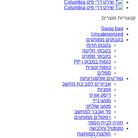
קטגוריות מוצרים
Swag bag
Uncategorized
בקבוקים ממותגים
בקבוק תרמי
בקבוקי חליטה
בקבוקי ספורט
כוסות במבוק ו PP
כוסות זכוכית
ספלים
גאד'טים ואלקטרוניקה
אביזרים לסביבת מחשב
אוזניות
דיסק און קי
מטען נייד
מטען שולחני
פד ועכבר למחשב
רמקולים ממותגים
חזרה לבית הספר
טקסטיל והלבשה
חולצות ממותגות