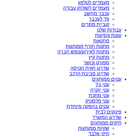
מעמדים לטלפון
מעמדים לשולחן עבודה
עכבר מחשב
פד לעכבר
קוביית מסרים
עבודות שלנו
עונות ונסיעות
מחנאות
מתנות חורף ממותגות
מתנות לאירוע/נופש חברה
מתנות קיץ
ספורט וכושר
שדרוג חווית הטיסה
שדרוג סביבת הרכב
עטים ממותגים
עטי ג'ל
עטי יוקרה
עטי מתכת
עטי פלסטיק
עטים בהפקה מיוחדת
פינוקים לבית
שדרוג המשרד
תיקים ממותגים
שקיות ממותגות
תיקי אלבד