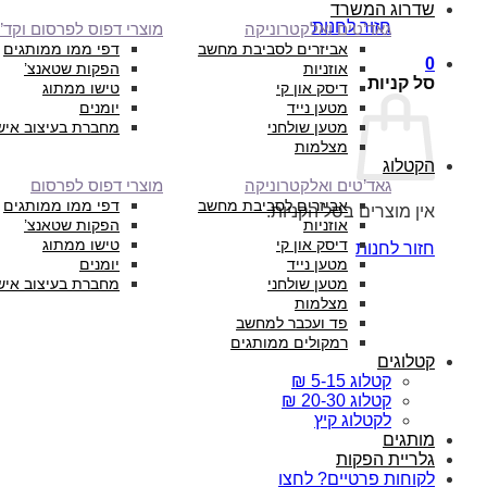
שדרוג המשרד
חזור לחנות
גאד’טים ואלקטרוניקה
מוצרי דפוס לפרסום וקד”
אביזרים לסביבת מחשב
דפי ממו ממותגים
0
אוזניות
הפקות שטאנצ’
סל קניות
דיסק און קי
טישו ממתוג
מטען נייד
יומנים
מטען שולחני
מחברת בעיצוב איש
מצלמות
הקטלוג
גאד’טים ואלקטרוניקה
מוצרי דפוס לפרסום
אביזרים לסביבת מחשב
דפי ממו ממותגים
אין מוצרים בסל הקניות.
אוזניות
הפקות שטאנצ’
דיסק און קי
טישו ממתוג
חזור לחנות
מטען נייד
יומנים
מטען שולחני
מחברת בעיצוב איש
מצלמות
פד ועכבר למחשב
רמקולים ממותגים
קטלוגים
קטלוג 5-15 ₪
קטלוג 20-30 ₪
לקטלוג קיץ
מותגים
גלריית הפקות
לקוחות פרטיים? לחצו