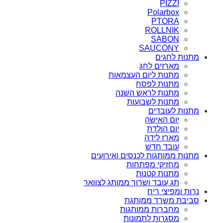
PIZZI
Polarbox
PTORA
ROLLNIK
SABON
SAUCONY
מתנות לחגים
מארזים לחג
מתנות ליום העצמאות
מתנות לפסח
מתנות לראש השנה
מתנות לשבועות
מתנות לעובדים
יום האישה
יום הולדת
מארז לידה
עובד חדש
מתנות ממותגות לכנסים ואירועים
מחזיקי מפתחות
מתנות קטנות
תג עובד ושרוך ממותג לצוואר
נרות ומפיצי ריח
סביבת משרד ממותגת
מחברות ממותגות
מסגרות לתמונות