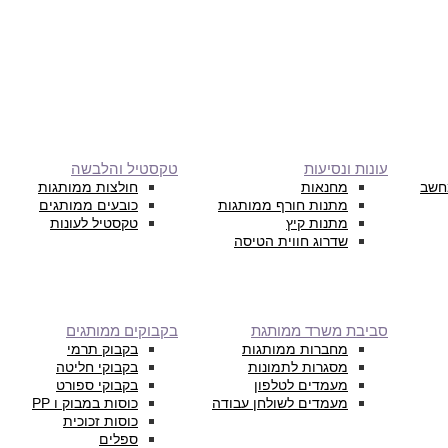
עונות ונסיעות
טקסטיל והלבשה
חשב
מחנאות
חולצות ממותגות
מתנות חורף ממותגות
כובעים ממותגים
מתנות קיץ
טקסטיל לעונות
שדרוג חווית הטיסה
סביבת משרד ממותגת
בקבוקים ממותגים
מחברות ממותגות
בקבוק תרמי
מסגרות לתמונות
בקבוקי חליטה
מעמדים לטלפון
בקבוקי ספורט
מעמדים לשולחן עבודה
כוסות במבוק ו PP
כוסות זכוכית
ספלים