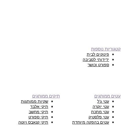
קטגוריות נוספות
פינוקים לבית
ידידותי לסביבה
ספורט וכושר
עטים ממותגים
תיקים ממותגים
עטי ג’ל
שקיות ממותגות
עטי יוקרה
תיקי אלבד
עטי מתכת
תיקי מחשב
עטי פלסטיק
תיקי ספורט
עטים בהפקה מיוחדת
תיקי קנאבס ויוטה