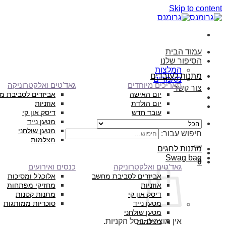
Skip to content
עמוד הבית
הסיפור שלנו
המלצות
מתנות לעובדים
מאמרים
תאריכים מיוחדים
גאד’טים ואלקטרוניקה
צור קשר
יום האישה
אביזרים לסביבת מ
יום הולדת
אוזניות
עובד חדש
דיסק און קי
מטען נייד
מטען שולחני
חיפוש עבור:
מצלמות
מתנות לחגים
Swag bag
0
גאד’טים ואלקטרוניקה
כנסים ואירועים
אביזרים לסביבת מחשב
אלוכג’ל ומסיכות
אוזניות
מחזיקי מפתחות
דיסק און קי
מתנות קטנות
מטען נייד
סוכריות ממותגות
מטען שולחני
אין מוצרים בסל הקניות.
מצלמות