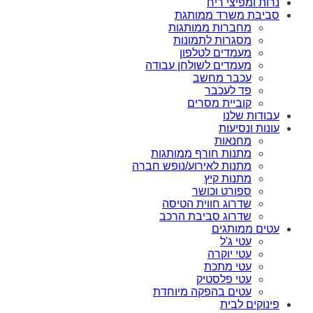
נרות ומפיצי ריח
סביבת משרד ממותגת
מחברות ממותגות
מסגרות לתמונות
מעמדים לטלפון
מעמדים לשולחן עבודה
עכבר מחשב
פד לעכבר
קוביית מסרים
עבודות שלנו
עונות ונסיעות
מחנאות
מתנות חורף ממותגות
מתנות לאירוע/נופש חברה
מתנות קיץ
ספורט וכושר
שדרוג חווית הטיסה
שדרוג סביבת הרכב
עטים ממותגים
עטי ג'ל
עטי יוקרה
עטי מתכת
עטי פלסטיק
עטים בהפקה מיוחדת
פינוקים לבית