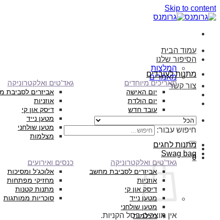
Skip to content
עמוד הבית
הסיפור שלנו
המלצות
מתנות לעובדים
מאמרים
תאריכים מיוחדים
גאד’טים ואלקטרוניקה
צור קשר
יום האישה
אביזרים לסביבת מ
יום הולדת
אוזניות
עובד חדש
דיסק און קי
מטען נייד
מטען שולחני
חיפוש עבור:
מצלמות
מתנות לחגים
Swag bag
0
גאד’טים ואלקטרוניקה
כנסים ואירועים
אביזרים לסביבת מחשב
אלוכג’ל ומסיכות
אוזניות
מחזיקי מפתחות
דיסק און קי
מתנות קטנות
מטען נייד
סוכריות ממותגות
מטען שולחני
אין מוצרים בסל הקניות.
מצלמות