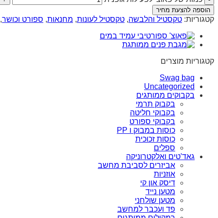
הוספה להצעת מחיר
קטגוריות:
טקסטיל והלבשה
,
טקסטיל לעונות
,
מחנאות
,
ספורט וכושר
,
קטגוריות מוצרים
Swag bag
Uncategorized
בקבוקים ממותגים
בקבוק תרמי
בקבוקי חליטה
בקבוקי ספורט
כוסות במבוק ו PP
כוסות זכוכית
ספלים
גאד'טים ואלקטרוניקה
אביזרים לסביבת מחשב
אוזניות
דיסק און קי
מטען נייד
מטען שולחני
פד ועכבר למחשב
רמקולים ממותגים