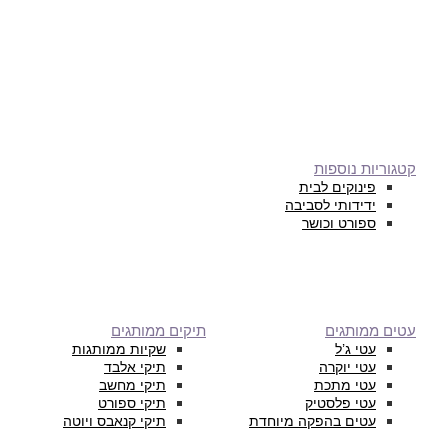
קטגוריות נוספות
פינוקים לבית
ידידותי לסביבה
ספורט וכושר
עטים ממותגים
תיקים ממותגים
עטי ג’ל
שקיות ממותגות
עטי יוקרה
תיקי אלבד
עטי מתכת
תיקי מחשב
עטי פלסטיק
תיקי ספורט
עטים בהפקה מיוחדת
תיקי קנאבס ויוטה