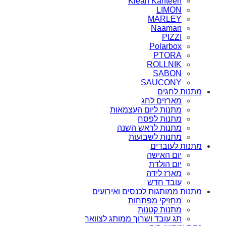
Klean Kanteen
LIMON
MARLEY
Naaman
PIZZI
Polarbox
PTORA
ROLLNIK
SABON
SAUCONY
מתנות לחגים
מארזים לחג
מתנות ליום העצמאות
מתנות לפסח
מתנות לראש השנה
מתנות לשבועות
מתנות לעובדים
יום האישה
יום הולדת
מארז לידה
עובד חדש
מתנות ממותגות לכנסים ואירועים
מחזיקי מפתחות
מתנות קטנות
תג עובד ושרוך ממותג לצוואר