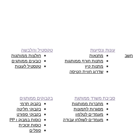
עונות ונסיעות
טקסטיל והלבשה
חשב
מחנאות
חולצות ממותגות
מתנות חורף ממותגות
כובעים ממותגים
מתנות קיץ
טקסטיל לעונות
שדרוג חווית הטיסה
סביבת משרד ממותגת
בקבוקים ממותגים
מחברות ממותגות
בקבוק תרמי
מסגרות לתמונות
בקבוקי חליטה
מעמדים לטלפון
בקבוקי ספורט
מעמדים לשולחן עבודה
כוסות במבוק ו PP
כוסות זכוכית
ספלים