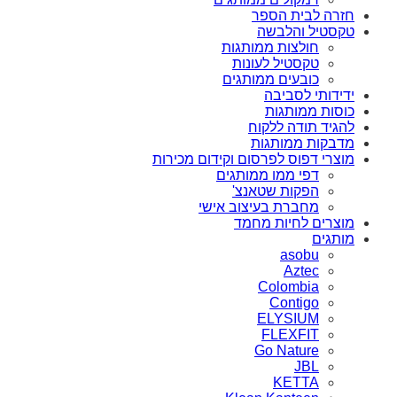
חזרה לבית הספר
טקסטיל והלבשה
חולצות ממותגות
טקסטיל לעונות
כובעים ממותגים
ידידותי לסביבה
כוסות ממותגות
להגיד תודה ללקוח
מדבקות ממותגות
מוצרי דפוס לפרסום וקידום מכירות
דפי ממו ממותגים
הפקות שטאנצ'
מחברת בעיצוב אישי
מוצרים לחיות מחמד
מותגים
asobu
Aztec
Colombia
Contigo
ELYSIUM
FLEXFIT
Go Nature
JBL
KETTA