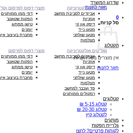
שדרוג המשרד
חזור לחנות
גאד’טים ואלקטרוניקה
מוצרי דפוס לפרסום וקד”
אביזרים לסביבת מחשב
דפי ממו ממותגים
0
אוזניות
הפקות שטאנצ’
סל קניות
דיסק און קי
טישו ממתוג
מטען נייד
יומנים
מטען שולחני
מחברת בעיצוב איש
מצלמות
הקטלוג
גאד’טים ואלקטרוניקה
מוצרי דפוס לפרסום
אביזרים לסביבת מחשב
דפי ממו ממותגים
אין מוצרים בסל הקניות.
אוזניות
הפקות שטאנצ’
דיסק און קי
טישו ממתוג
חזור לחנות
מטען נייד
יומנים
מטען שולחני
מחברת בעיצוב איש
מצלמות
פד ועכבר למחשב
רמקולים ממותגים
קטלוגים
קטלוג 5-15 ₪
קטלוג 20-30 ₪
לקטלוג קיץ
מותגים
גלריית הפקות
לקוחות פרטיים? לחצו