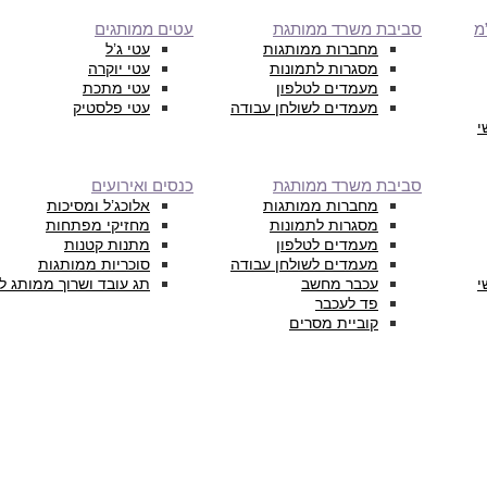
מ
סביבת משרד ממותגת
עטים ממותגים
מחברות ממותגות
עטי ג’ל
מסגרות לתמונות
עטי יוקרה
מעמדים לטלפון
עטי מתכת
מעמדים לשולחן עבודה
עטי פלסטיק
י
סביבת משרד ממותגת
כנסים ואירועים
מחברות ממותגות
אלוכג’ל ומסיכות
מסגרות לתמונות
מחזיקי מפתחות
מעמדים לטלפון
מתנות קטנות
מעמדים לשולחן עבודה
סוכריות ממותגות
י
עכבר מחשב
תג עובד ושרוך ממותג ל
פד לעכבר
קוביית מסרים