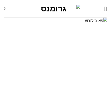
Skip
0
to
content