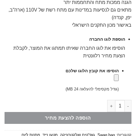
הגנה ממכות מתח והתחממות יתר
מתאים גם לנסיעות במדינות עם מתח רשת של 110V (ארה”ב,
יפן, קנדה)
באישור מכון התקנים הישראלי
הוספת לוגו החברה
הוסיפו את לוגו החברה שאיתו תמתגו את המוצר, לקבלת
הצעת מחיר רלוונטית
הוסיפו את קובץ הלוגו שלכם
(גודל מקסימלי להעלאה 24 MB)
כמות של ערכת טעינה לנסיעות
הוספה להצעת מחיר
קטגוריות:
Swag bag
,
גאד'טים ואלקטרוניקה
,
מטען נייד
,
מתנות ליום