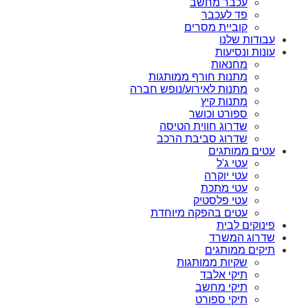
עכבר מחשב
פד לעכבר
קוביית מסרים
עבודות שלנו
עונות ונסיעות
מחנאות
מתנות חורף ממותגות
מתנות לאירוע/נופש חברה
מתנות קיץ
ספורט וכושר
שדרוג חווית הטיסה
שדרוג סביבת הרכב
עטים ממותגים
עטי ג'ל
עטי יוקרה
עטי מתכת
עטי פלסטיק
עטים בהפקה מיוחדת
פינוקים לבית
שדרוג המשרד
תיקים ממותגים
שקיות ממותגות
תיקי אלבד
תיקי מחשב
תיקי ספורט