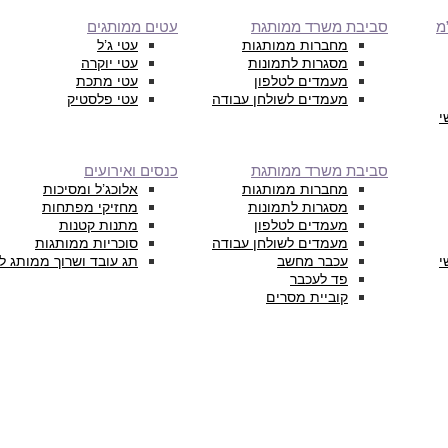
מ
סביבת משרד ממותגת
עטים ממותגים
מחברות ממותגות
עטי ג’ל
מסגרות לתמונות
עטי יוקרה
מעמדים לטלפון
עטי מתכת
מעמדים לשולחן עבודה
עטי פלסטיק
י
סביבת משרד ממותגת
כנסים ואירועים
מחברות ממותגות
אלוכג’ל ומסיכות
מסגרות לתמונות
מחזיקי מפתחות
מעמדים לטלפון
מתנות קטנות
מעמדים לשולחן עבודה
סוכריות ממותגות
י
עכבר מחשב
תג עובד ושרוך ממותג ל
פד לעכבר
קוביית מסרים