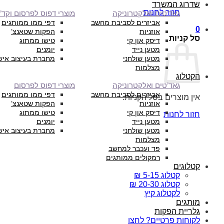
שדרוג המשרד
חזור לחנות
גאד’טים ואלקטרוניקה
מוצרי דפוס לפרסום וקד”
אביזרים לסביבת מחשב
דפי ממו ממותגים
0
אוזניות
הפקות שטאנצ’
סל קניות
דיסק און קי
טישו ממתוג
מטען נייד
יומנים
מטען שולחני
מחברת בעיצוב איש
מצלמות
הקטלוג
גאד’טים ואלקטרוניקה
מוצרי דפוס לפרסום
אביזרים לסביבת מחשב
דפי ממו ממותגים
אין מוצרים בסל הקניות.
אוזניות
הפקות שטאנצ’
דיסק און קי
טישו ממתוג
חזור לחנות
מטען נייד
יומנים
מטען שולחני
מחברת בעיצוב איש
מצלמות
פד ועכבר למחשב
רמקולים ממותגים
קטלוגים
קטלוג 5-15 ₪
קטלוג 20-30 ₪
לקטלוג קיץ
מותגים
גלריית הפקות
לקוחות פרטיים? לחצו