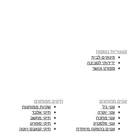
קטגוריות נוספות
פינוקים לבית
ידידותי לסביבה
ספורט וכושר
עטים ממותגים
תיקים ממותגים
עטי ג’ל
שקיות ממותגות
עטי יוקרה
תיקי אלבד
עטי מתכת
תיקי מחשב
עטי פלסטיק
תיקי ספורט
עטים בהפקה מיוחדת
תיקי קנאבס ויוטה