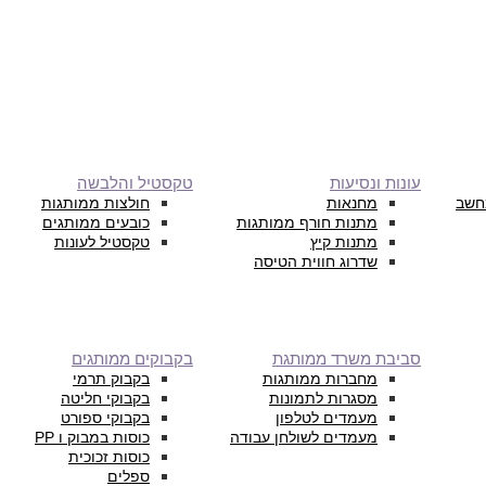
עונות ונסיעות
טקסטיל והלבשה
חשב
מחנאות
חולצות ממותגות
מתנות חורף ממותגות
כובעים ממותגים
מתנות קיץ
טקסטיל לעונות
שדרוג חווית הטיסה
סביבת משרד ממותגת
בקבוקים ממותגים
מחברות ממותגות
בקבוק תרמי
מסגרות לתמונות
בקבוקי חליטה
מעמדים לטלפון
בקבוקי ספורט
מעמדים לשולחן עבודה
כוסות במבוק ו PP
כוסות זכוכית
ספלים