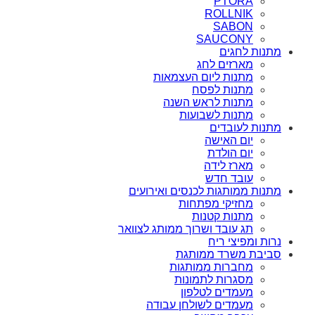
PTORA
ROLLNIK
SABON
SAUCONY
מתנות לחגים
מארזים לחג
מתנות ליום העצמאות
מתנות לפסח
מתנות לראש השנה
מתנות לשבועות
מתנות לעובדים
יום האישה
יום הולדת
מארז לידה
עובד חדש
מתנות ממותגות לכנסים ואירועים
מחזיקי מפתחות
מתנות קטנות
תג עובד ושרוך ממותג לצוואר
נרות ומפיצי ריח
סביבת משרד ממותגת
מחברות ממותגות
מסגרות לתמונות
מעמדים לטלפון
מעמדים לשולחן עבודה