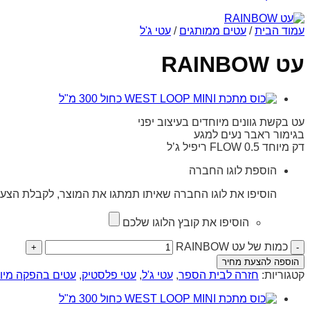
עמוד הבית
/
עטים ממותגים
/
עטי ג'ל
עט RAINBOW
עט בקשת גוונים מיוחדים בעיצוב יפני
בגימור ראבר נעים למגע
דק מיוחד 0.5 FLOW ריפיל ג’ל
הוספת לוגו החברה
הוסיפו את לוגו החברה שאיתו תמתגו את המוצר, לקבלת הצעת
הוסיפו את קובץ הלוגו שלכם
כמות של עט RAINBOW
הוספה להצעת מחיר
קטגוריות:
חזרה לבית הספר
,
עטי ג'ל
,
עטי פלסטיק
,
עטים בהפקה מיו