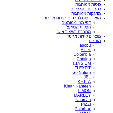
כוסות ממותגות
להגיד תודה ללקוח
מדבקות ממותגות
מוצרי דפוס לפרסום וקידום מכירות
דפי ממו ממותגים
הפקות שטאנצ'
מחברת בעיצוב אישי
מוצרים לחיות מחמד
מותגים
asobu
Aztec
Colombia
Contigo
ELYSIUM
FLEXFIT
Go Nature
JBL
KETTA
Klean Kanteen
LIMON
MARLEY
Naaman
PIZZI
Polarbox