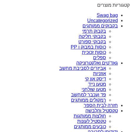
קטגוריות מוצרים
Swag bag
Uncategorized
בקבוקים ממותגים
בקבוק תרמי
בקבוקי חליטה
בקבוקי ספורט
כוסות במבוק ו PP
כוסות זכוכית
ספלים
גאד'טים ואלקטרוניקה
אביזרים לסביבת מחשב
אוזניות
דיסק און קי
מטען נייד
מטען שולחני
פד ועכבר למחשב
רמקולים ממותגים
חזרה לבית הספר
טקסטיל והלבשה
חולצות ממותגות
טקסטיל לעונות
כובעים ממותגים
ידידותי לסביבה