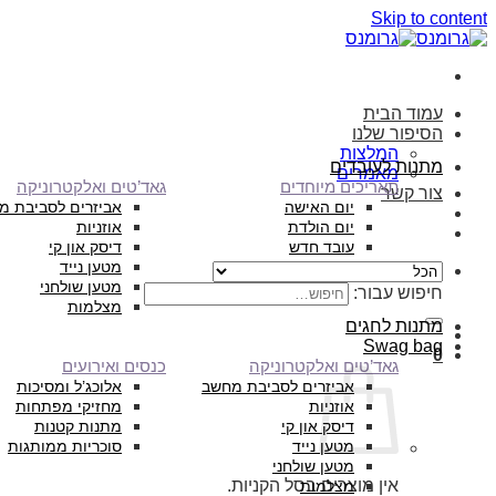
Skip to content
עמוד הבית
הסיפור שלנו
המלצות
מתנות לעובדים
מאמרים
תאריכים מיוחדים
גאד’טים ואלקטרוניקה
צור קשר
יום האישה
אביזרים לסביבת מ
יום הולדת
אוזניות
עובד חדש
דיסק און קי
מטען נייד
מטען שולחני
חיפוש עבור:
מצלמות
מתנות לחגים
Swag bag
0
גאד’טים ואלקטרוניקה
כנסים ואירועים
אביזרים לסביבת מחשב
אלוכג’ל ומסיכות
אוזניות
מחזיקי מפתחות
דיסק און קי
מתנות קטנות
מטען נייד
סוכריות ממותגות
מטען שולחני
אין מוצרים בסל הקניות.
מצלמות