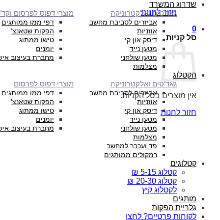
שדרוג המשרד
חזור לחנות
גאד’טים ואלקטרוניקה
מוצרי דפוס לפרסום וקד”
אביזרים לסביבת מחשב
דפי ממו ממותגים
0
אוזניות
הפקות שטאנצ’
סל קניות
דיסק און קי
טישו ממתוג
מטען נייד
יומנים
מטען שולחני
מחברת בעיצוב איש
מצלמות
הקטלוג
גאד’טים ואלקטרוניקה
מוצרי דפוס לפרסום
אביזרים לסביבת מחשב
דפי ממו ממותגים
אין מוצרים בסל הקניות.
אוזניות
הפקות שטאנצ’
דיסק און קי
טישו ממתוג
חזור לחנות
מטען נייד
יומנים
מטען שולחני
מחברת בעיצוב איש
מצלמות
פד ועכבר למחשב
רמקולים ממותגים
קטלוגים
קטלוג 5-15 ₪
קטלוג 20-30 ₪
לקטלוג קיץ
מותגים
גלריית הפקות
לקוחות פרטיים? לחצו