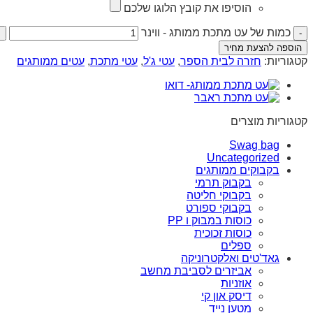
הוסיפו את קובץ הלוגו שלכם
כמות של עט מתכת ממותג - ווינר
הוספה להצעת מחיר
קטגוריות:
חזרה לבית הספר
,
עטי ג'ל
,
עטי מתכת
,
עטים ממותגים
קטגוריות מוצרים
Swag bag
Uncategorized
בקבוקים ממותגים
בקבוק תרמי
בקבוקי חליטה
בקבוקי ספורט
כוסות במבוק ו PP
כוסות זכוכית
ספלים
גאד'טים ואלקטרוניקה
אביזרים לסביבת מחשב
אוזניות
דיסק און קי
מטען נייד