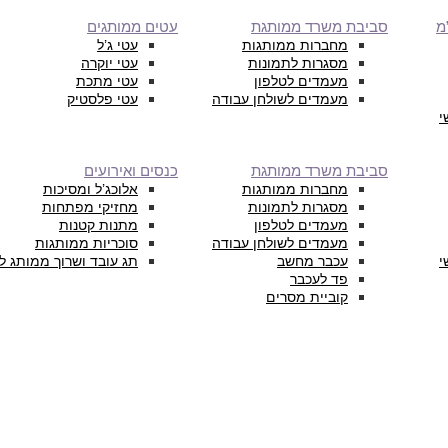
מ
סביבת משרד ממותגת
עטים ממותגים
מחברות ממותגות
עטי ג’ל
מסגרות לתמונות
עטי יוקרה
מעמדים לטלפון
עטי מתכת
מעמדים לשולחן עבודה
עטי פלסטיק
י
סביבת משרד ממותגת
כנסים ואירועים
מחברות ממותגות
אלוכג’ל ומסיכות
מסגרות לתמונות
מחזיקי מפתחות
מעמדים לטלפון
מתנות קטנות
מעמדים לשולחן עבודה
סוכריות ממותגות
י
עכבר מחשב
תג עובד ושרוך ממותג ל
פד לעכבר
קוביית מסרים