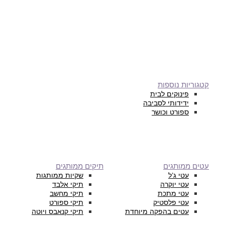
קטגוריות נוספות
פינוקים לבית
ידידותי לסביבה
ספורט וכושר
עטים ממותגים
תיקים ממותגים
עטי ג’ל
שקיות ממותגות
עטי יוקרה
תיקי אלבד
עטי מתכת
תיקי מחשב
עטי פלסטיק
תיקי ספורט
עטים בהפקה מיוחדת
תיקי קנאבס ויוטה