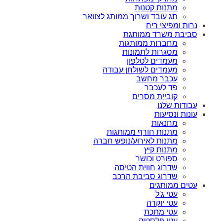
מתנות קטנות
תג עובד ושרוך ממותג לצוואר
נרות ומפיצי ריח
סביבת משרד ממותגת
מחברות ממותגות
מסגרות לתמונות
מעמדים לטלפון
מעמדים לשולחן עבודה
עכבר מחשב
פד לעכבר
קוביית מסרים
עבודות שלנו
עונות ונסיעות
מחנאות
מתנות חורף ממותגות
מתנות לאירוע/נופש חברה
מתנות קיץ
ספורט וכושר
שדרוג חווית הטיסה
שדרוג סביבת הרכב
עטים ממותגים
עטי ג'ל
עטי יוקרה
עטי מתכת
עטי פלסטיק