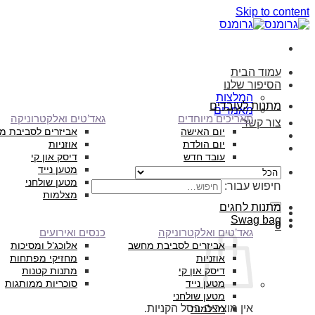
Skip to content
עמוד הבית
הסיפור שלנו
המלצות
מתנות לעובדים
מאמרים
תאריכים מיוחדים
גאד’טים ואלקטרוניקה
צור קשר
יום האישה
אביזרים לסביבת מ
יום הולדת
אוזניות
עובד חדש
דיסק און קי
מטען נייד
מטען שולחני
חיפוש עבור:
מצלמות
מתנות לחגים
Swag bag
0
גאד’טים ואלקטרוניקה
כנסים ואירועים
אביזרים לסביבת מחשב
אלוכג’ל ומסיכות
אוזניות
מחזיקי מפתחות
דיסק און קי
מתנות קטנות
מטען נייד
סוכריות ממותגות
מטען שולחני
אין מוצרים בסל הקניות.
מצלמות