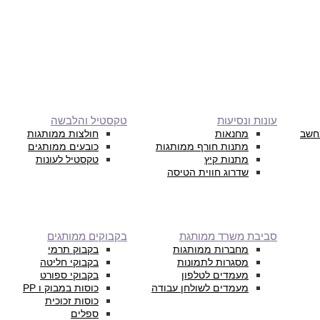
עונות ונסיעות
טקסטיל והלבשה
חשב
מחנאות
חולצות ממותגות
מתנות חורף ממותגות
כובעים ממותגים
מתנות קיץ
טקסטיל לעונות
שדרוג חווית הטיסה
סביבת משרד ממותגת
בקבוקים ממותגים
מחברות ממותגות
בקבוק תרמי
מסגרות לתמונות
בקבוקי חליטה
מעמדים לטלפון
בקבוקי ספורט
מעמדים לשולחן עבודה
כוסות במבוק ו PP
כוסות זכוכית
ספלים