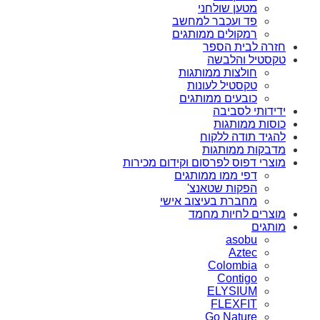
מטען שולחני
פד ועכבר למחשב
רמקולים ממותגים
חזרה לבית הספר
טקסטיל והלבשה
חולצות ממותגות
טקסטיל לעונות
כובעים ממותגים
ידידותי לסביבה
כוסות ממותגות
להגיד תודה ללקוח
מדבקות ממותגות
מוצרי דפוס לפרסום וקידום מכירות
דפי ממו ממותגים
הפקות שטאנצ'
מחברת בעיצוב אישי
מוצרים לחיות מחמד
מותגים
asobu
Aztec
Colombia
Contigo
ELYSIUM
FLEXFIT
Go Nature