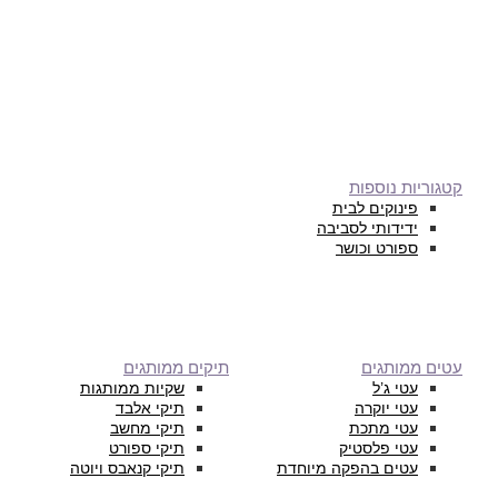
קטגוריות נוספות
פינוקים לבית
ידידותי לסביבה
ספורט וכושר
עטים ממותגים
תיקים ממותגים
עטי ג’ל
שקיות ממותגות
עטי יוקרה
תיקי אלבד
עטי מתכת
תיקי מחשב
עטי פלסטיק
תיקי ספורט
עטים בהפקה מיוחדת
תיקי קנאבס ויוטה