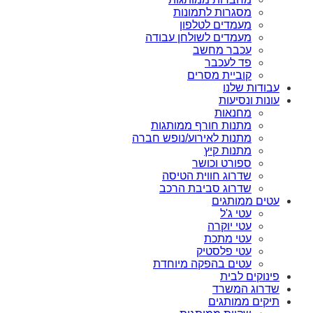
מסגרות לתמונות
מעמדים לטלפון
מעמדים לשולחן עבודה
עכבר מחשב
פד לעכבר
קוביית מסרים
עבודות שלנו
עונות ונסיעות
מחנאות
מתנות חורף ממותגות
מתנות לאירוע/נופש חברה
מתנות קיץ
ספורט וכושר
שדרוג חווית הטיסה
שדרוג סביבת הרכב
עטים ממותגים
עטי ג'ל
עטי יוקרה
עטי מתכת
עטי פלסטיק
עטים בהפקה מיוחדת
פינוקים לבית
שדרוג המשרד
תיקים ממותגים