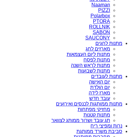
Naaman
PIZZI
Polarbox
PTORA
ROLLNIK
SABON
SAUCONY
מתנות לחגים
מארזים לחג
מתנות ליום העצמאות
מתנות לפסח
מתנות לראש השנה
מתנות לשבועות
מתנות לעובדים
יום האישה
יום הולדת
מארז לידה
עובד חדש
מתנות ממותגות לכנסים ואירועים
מחזיקי מפתחות
מתנות קטנות
תג עובד ושרוך ממותג לצוואר
נרות ומפיצי ריח
סביבת משרד ממותגת
מחברות ממותגות