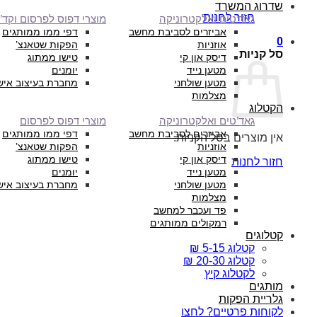
שדרוג המשרד
חזור לחנות
גאד’טים ואלקטרוניקה
מוצרי דפוס לפרסום וקד”
אביזרים לסביבת מחשב
דפי ממו ממותגים
0
אוזניות
הפקות שטאנצ’
סל קניות
דיסק און קי
טישו ממתוג
מטען נייד
יומנים
מטען שולחני
מחברת בעיצוב איש
מצלמות
הקטלוג
גאד’טים ואלקטרוניקה
מוצרי דפוס לפרסום
אביזרים לסביבת מחשב
דפי ממו ממותגים
אין מוצרים בסל הקניות.
אוזניות
הפקות שטאנצ’
דיסק און קי
טישו ממתוג
חזור לחנות
מטען נייד
יומנים
מטען שולחני
מחברת בעיצוב איש
מצלמות
פד ועכבר למחשב
רמקולים ממותגים
קטלוגים
קטלוג 5-15 ₪
קטלוג 20-30 ₪
לקטלוג קיץ
מותגים
גלריית הפקות
לקוחות פרטיים? לחצו