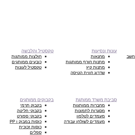
עונות ונסיעות
טקסטיל והלבשה
חשב
מחנאות
חולצות ממותגות
מתנות חורף ממותגות
כובעים ממותגים
מתנות קיץ
טקסטיל לעונות
שדרוג חווית הטיסה
סביבת משרד ממותגת
בקבוקים ממותגים
מחברות ממותגות
בקבוק תרמי
מסגרות לתמונות
בקבוקי חליטה
מעמדים לטלפון
בקבוקי ספורט
מעמדים לשולחן עבודה
כוסות במבוק ו PP
כוסות זכוכית
ספלים