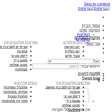
Skip to content
עמוד הבית
הסיפור שלנו
המלצות
מתנות לעובדים
מאמרים
תאריכים מיוחדים
גאד’טים ואלקטרוניקה
צור קשר
יום האישה
אביזרים לסביבת מ
יום הולדת
אוזניות
עובד חדש
דיסק און קי
מטען נייד
מטען שולחני
חיפוש עבור:
מצלמות
מתנות לחגים
Swag bag
0
גאד’טים ואלקטרוניקה
כנסים ואירועים
אביזרים לסביבת מחשב
אלוכג’ל ומסיכות
אוזניות
מחזיקי מפתחות
דיסק און קי
מתנות קטנות
מטען נייד
סוכריות ממותגות
מטען שולחני
אין מוצרים בסל הקניות.
מצלמות