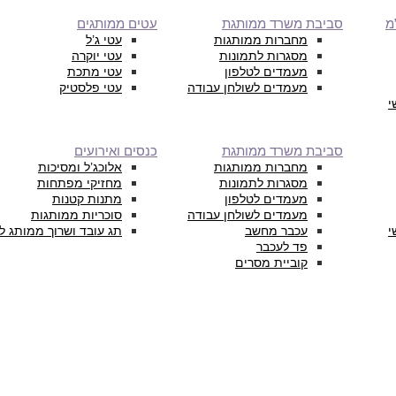
מ
סביבת משרד ממותגת
עטים ממותגים
מחברות ממותגות
עטי ג’ל
מסגרות לתמונות
עטי יוקרה
מעמדים לטלפון
עטי מתכת
מעמדים לשולחן עבודה
עטי פלסטיק
י
סביבת משרד ממותגת
כנסים ואירועים
מחברות ממותגות
אלוכג’ל ומסיכות
מסגרות לתמונות
מחזיקי מפתחות
מעמדים לטלפון
מתנות קטנות
מעמדים לשולחן עבודה
סוכריות ממותגות
י
עכבר מחשב
תג עובד ושרוך ממותג ל
פד לעכבר
קוביית מסרים