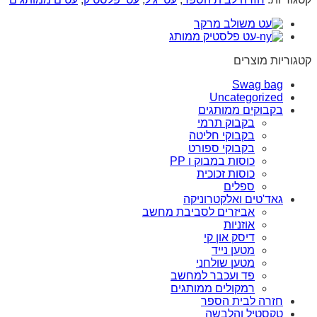
קטגוריות מוצרים
Swag bag
Uncategorized
בקבוקים ממותגים
בקבוק תרמי
בקבוקי חליטה
בקבוקי ספורט
כוסות במבוק ו PP
כוסות זכוכית
ספלים
גאד'טים ואלקטרוניקה
אביזרים לסביבת מחשב
אוזניות
דיסק און קי
מטען נייד
מטען שולחני
פד ועכבר למחשב
רמקולים ממותגים
חזרה לבית הספר
טקסטיל והלבשה