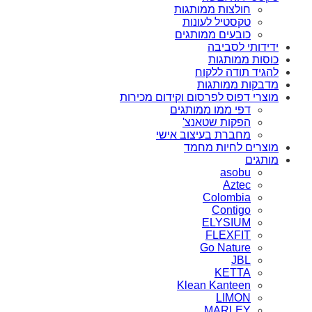
חולצות ממותגות
טקסטיל לעונות
כובעים ממותגים
ידידותי לסביבה
כוסות ממותגות
להגיד תודה ללקוח
מדבקות ממותגות
מוצרי דפוס לפרסום וקידום מכירות
דפי ממו ממותגים
הפקות שטאנצ'
מחברת בעיצוב אישי
מוצרים לחיות מחמד
מותגים
asobu
Aztec
Colombia
Contigo
ELYSIUM
FLEXFIT
Go Nature
JBL
KETTA
Klean Kanteen
LIMON
MARLEY