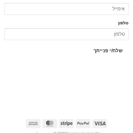
טלפון
שלח/י פנייתך