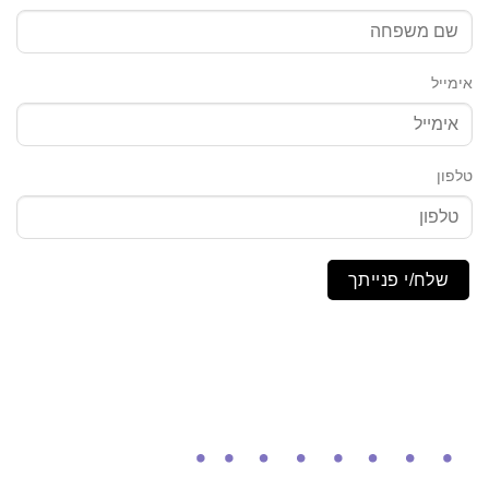
אימייל
טלפון
שלח/י פנייתך