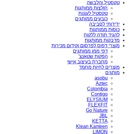
טקסטיל והלבשה
חולצות ממותגות
טקסטיל לעונות
כובעים ממותגים
ידידותי לסביבה
כוסות ממותגות
להגיד תודה ללקוח
מדבקות ממותגות
מוצרי דפוס לפרסום וקידום מכירות
דפי ממו ממותגים
הפקות שטאנצ'
מחברת בעיצוב אישי
מוצרים לחיות מחמד
מותגים
asobu
Aztec
Colombia
Contigo
ELYSIUM
FLEXFIT
Go Nature
JBL
KETTA
Klean Kanteen
LIMON