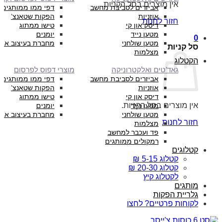
אין מוצרים בסל הקניות.
אביזרים לסביבת מחשב
דפי ממו ממותגים
אוזניות
הפקות שטאנצ’
חזור לחנות
דיסק און קי
טישו ממתוג
מטען נייד
יומנים
0
מטען שולחני
מחברת בעיצוב איש
סל קניות
מצלמות
הקטלוג
גאד’טים ואלקטרוניקה
מוצרי דפוס לפרסום
אביזרים לסביבת מחשב
דפי ממו ממותגים
אוזניות
הפקות שטאנצ’
דיסק און קי
טישו ממתוג
אין מוצרים בסל הקניות.
מטען נייד
יומנים
מטען שולחני
מחברת בעיצוב איש
חזור לחנות
מצלמות
פד ועכבר למחשב
רמקולים ממותגים
קטלוגים
קטלוג 5-15 ₪
קטלוג 20-30 ₪
לקטלוג קיץ
מותגים
גלריית הפקות
לקוחות פרטיים? לחצו