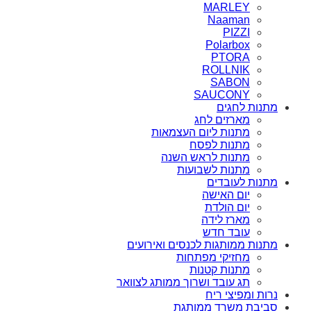
MARLEY
Naaman
PIZZI
Polarbox
PTORA
ROLLNIK
SABON
SAUCONY
מתנות לחגים
מארזים לחג
מתנות ליום העצמאות
מתנות לפסח
מתנות לראש השנה
מתנות לשבועות
מתנות לעובדים
יום האישה
יום הולדת
מארז לידה
עובד חדש
מתנות ממותגות לכנסים ואירועים
מחזיקי מפתחות
מתנות קטנות
תג עובד ושרוך ממותג לצוואר
נרות ומפיצי ריח
סביבת משרד ממותגת