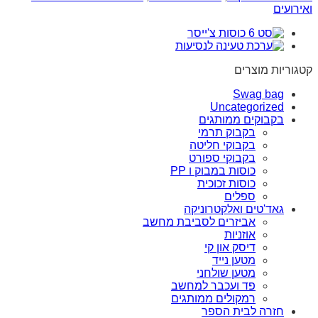
ואירועים
קטגוריות מוצרים
Swag bag
Uncategorized
בקבוקים ממותגים
בקבוק תרמי
בקבוקי חליטה
בקבוקי ספורט
כוסות במבוק ו PP
כוסות זכוכית
ספלים
גאד'טים ואלקטרוניקה
אביזרים לסביבת מחשב
אוזניות
דיסק און קי
מטען נייד
מטען שולחני
פד ועכבר למחשב
רמקולים ממותגים
חזרה לבית הספר