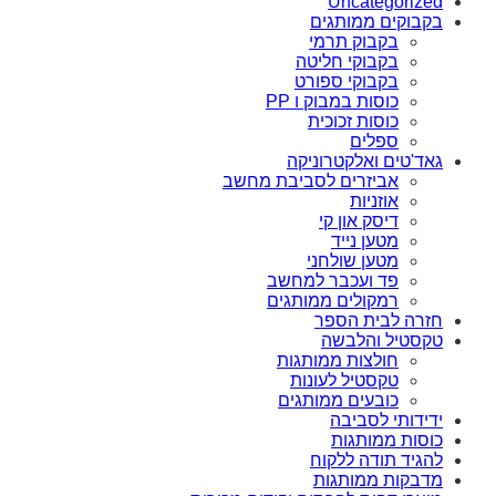
Uncategorized
בקבוקים ממותגים
בקבוק תרמי
בקבוקי חליטה
בקבוקי ספורט
כוסות במבוק ו PP
כוסות זכוכית
ספלים
גאד'טים ואלקטרוניקה
אביזרים לסביבת מחשב
אוזניות
דיסק און קי
מטען נייד
מטען שולחני
פד ועכבר למחשב
רמקולים ממותגים
חזרה לבית הספר
טקסטיל והלבשה
חולצות ממותגות
טקסטיל לעונות
כובעים ממותגים
ידידותי לסביבה
כוסות ממותגות
להגיד תודה ללקוח
מדבקות ממותגות