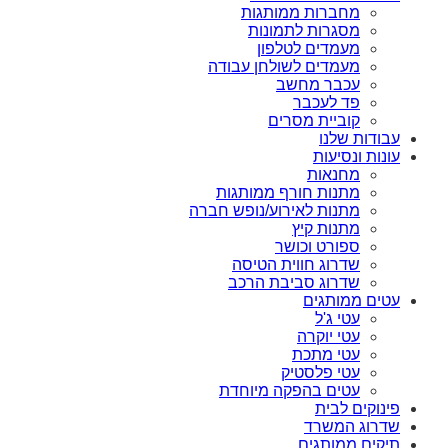
מחברות ממותגות
מסגרות לתמונות
מעמדים לטלפון
מעמדים לשולחן עבודה
עכבר מחשב
פד לעכבר
קוביית מסרים
עבודות שלנו
עונות ונסיעות
מחנאות
מתנות חורף ממותגות
מתנות לאירוע/נופש חברה
מתנות קיץ
ספורט וכושר
שדרוג חווית הטיסה
שדרוג סביבת הרכב
עטים ממותגים
עטי ג'ל
עטי יוקרה
עטי מתכת
עטי פלסטיק
עטים בהפקה מיוחדת
פינוקים לבית
שדרוג המשרד
תיקים ממותגים