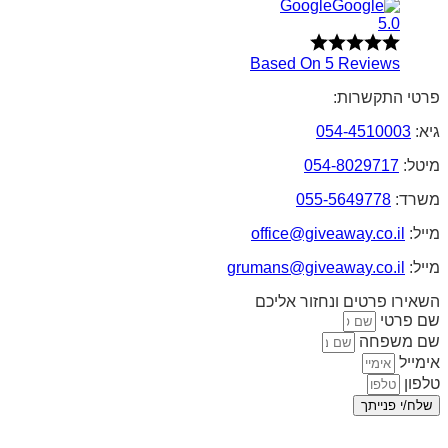
Google
5.0
Based On 5 Reviews
פרטי התקשרות:
גיא:
054-4510003
מיטל:
054-8029717
משרד:
055-5649778
מייל:
office@giveaway.co.il
מייל:
grumans@giveaway.co.il
השאירו פרטים ונחזור אליכם
שם פרטי
שם משפחה
אימייל
טלפון
שלח/י פנייתך