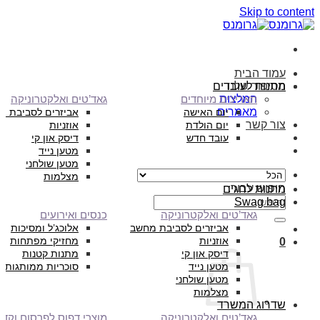
Skip to content
עמוד הבית
הסיפור שלנו
מתנות לעובדים
המלצות
תאריכים מיוחדים
גאד’טים ואלקטרוניקה
מאמרים
יום האישה
אביזרים לסביבת מ
צור קשר
יום הולדת
אוזניות
עובד חדש
דיסק און קי
מטען נייד
מטען שולחני
מצלמות
חיפוש עבור:
מתנות לחגים
Swag bag
גאד’טים ואלקטרוניקה
כנסים ואירועים
אביזרים לסביבת מחשב
אלוכג’ל ומסיכות
אוזניות
מחזיקי מפתחות
0
דיסק און קי
מתנות קטנות
מטען נייד
סוכריות ממותגות
מטען שולחני
מצלמות
שדרוג המשרד
גאד’טים ואלקטרוניקה
מוצרי דפוס לפרסום וקד”