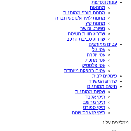
עונות ונסיעות
מחנאות
מתנות חורף ממותגות
מתנות לאירוע/נופש חברה
מתנות קיץ
ספורט וכושר
שדרוג חווית הטיסה
שדרוג סביבת הרכב
עטים ממותגים
עטי ג'ל
עטי יוקרה
עטי מתכת
עטי פלסטיק
עטים בהפקה מיוחדת
פינוקים לבית
שדרוג המשרד
תיקים ממותגים
שקיות ממותגות
תיקי אלבד
תיקי מחשב
תיקי ספורט
תיקי קנאבס ויוטה
ממליצים עלינו