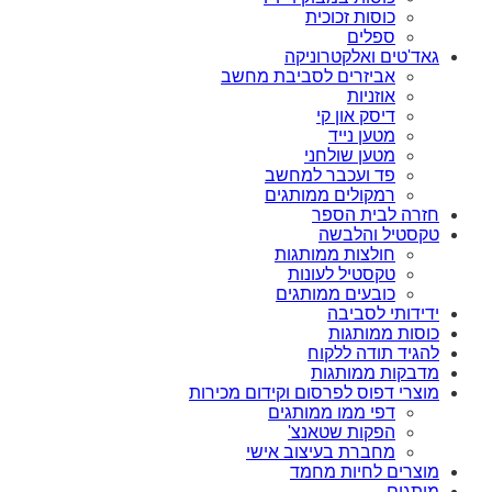
כוסות זכוכית
ספלים
גאד'טים ואלקטרוניקה
אביזרים לסביבת מחשב
אוזניות
דיסק און קי
מטען נייד
מטען שולחני
פד ועכבר למחשב
רמקולים ממותגים
חזרה לבית הספר
טקסטיל והלבשה
חולצות ממותגות
טקסטיל לעונות
כובעים ממותגים
ידידותי לסביבה
כוסות ממותגות
להגיד תודה ללקוח
מדבקות ממותגות
מוצרי דפוס לפרסום וקידום מכירות
דפי ממו ממותגים
הפקות שטאנצ'
מחברת בעיצוב אישי
מוצרים לחיות מחמד
מותגים