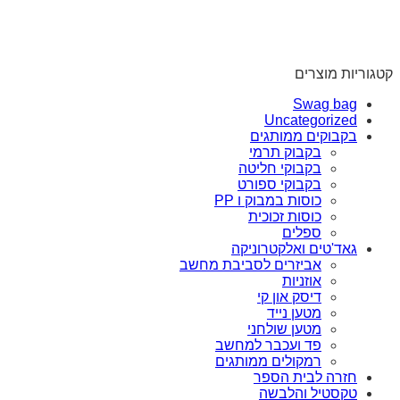
קטגוריות מוצרים
Swag bag
Uncategorized
בקבוקים ממותגים
בקבוק תרמי
בקבוקי חליטה
בקבוקי ספורט
כוסות במבוק ו PP
כוסות זכוכית
ספלים
גאד'טים ואלקטרוניקה
אביזרים לסביבת מחשב
אוזניות
דיסק און קי
מטען נייד
מטען שולחני
פד ועכבר למחשב
רמקולים ממותגים
חזרה לבית הספר
טקסטיל והלבשה