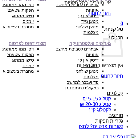
אין מוצרים בסל הקניות.
אביזרים לסביבת מחשב
דפי ממו ממותגים
אוזניות
הפקות שטאנצ’
חזור לחנות
דיסק און קי
טישו ממתוג
מטען נייד
יומנים
0
מטען שולחני
מחברת בעיצוב איש
סל קניות
מצלמות
הקטלוג
גאד’טים ואלקטרוניקה
מוצרי דפוס לפרסום
אביזרים לסביבת מחשב
דפי ממו ממותגים
אוזניות
הפקות שטאנצ’
דיסק און קי
טישו ממתוג
אין מוצרים בסל הקניות.
מטען נייד
יומנים
מטען שולחני
מחברת בעיצוב איש
חזור לחנות
מצלמות
פד ועכבר למחשב
רמקולים ממותגים
קטלוגים
קטלוג 5-15 ₪
קטלוג 20-30 ₪
לקטלוג קיץ
מותגים
גלריית הפקות
לקוחות פרטיים? לחצו