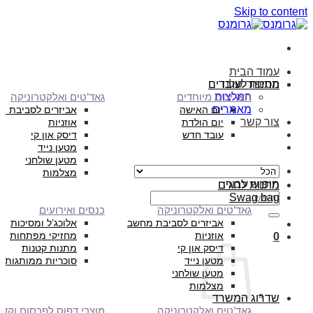
Skip to content
עמוד הבית
הסיפור שלנו
מתנות לעובדים
המלצות
תאריכים מיוחדים
גאד’טים ואלקטרוניקה
מאמרים
יום האישה
אביזרים לסביבת מ
צור קשר
יום הולדת
אוזניות
עובד חדש
דיסק און קי
מטען נייד
מטען שולחני
מצלמות
חיפוש עבור:
מתנות לחגים
Swag bag
גאד’טים ואלקטרוניקה
כנסים ואירועים
אביזרים לסביבת מחשב
אלוכג’ל ומסיכות
אוזניות
מחזיקי מפתחות
0
דיסק און קי
מתנות קטנות
מטען נייד
סוכריות ממותגות
מטען שולחני
מצלמות
שדרוג המשרד
גאד’טים ואלקטרוניקה
מוצרי דפוס לפרסום וקד”