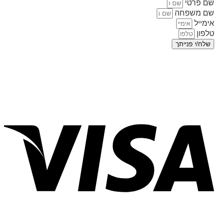
שם פרטי
שם משפחה
אימייל
טלפון
שלח/י פנייתך