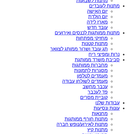
מתנות לשבועות
מתנות לעובדים
יום האישה
יום הולדת
מארז לידה
עובד חדש
מתנות ממותגות לכנסים ואירועים
מחזיקי מפתחות
מתנות קטנות
תג עובד ושרוך ממותג לצוואר
נרות ומפיצי ריח
סביבת משרד ממותגת
מחברות ממותגות
מסגרות לתמונות
מעמדים לטלפון
מעמדים לשולחן עבודה
עכבר מחשב
פד לעכבר
קוביית מסרים
עבודות שלנו
עונות ונסיעות
מחנאות
מתנות חורף ממותגות
מתנות לאירוע/נופש חברה
מתנות קיץ