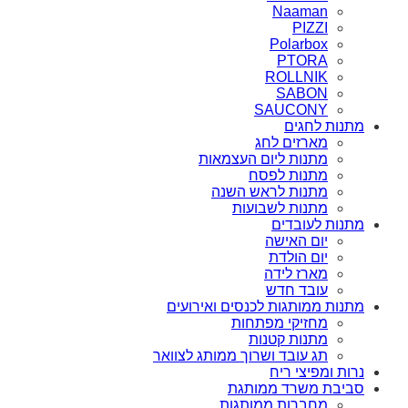
Naaman
PIZZI
Polarbox
PTORA
ROLLNIK
SABON
SAUCONY
מתנות לחגים
מארזים לחג
מתנות ליום העצמאות
מתנות לפסח
מתנות לראש השנה
מתנות לשבועות
מתנות לעובדים
יום האישה
יום הולדת
מארז לידה
עובד חדש
מתנות ממותגות לכנסים ואירועים
מחזיקי מפתחות
מתנות קטנות
תג עובד ושרוך ממותג לצוואר
נרות ומפיצי ריח
סביבת משרד ממותגת
מחברות ממותגות