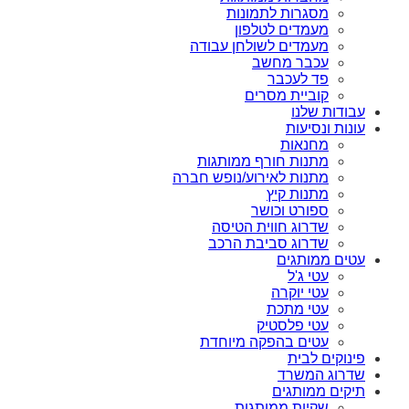
מסגרות לתמונות
מעמדים לטלפון
מעמדים לשולחן עבודה
עכבר מחשב
פד לעכבר
קוביית מסרים
עבודות שלנו
עונות ונסיעות
מחנאות
מתנות חורף ממותגות
מתנות לאירוע/נופש חברה
מתנות קיץ
ספורט וכושר
שדרוג חווית הטיסה
שדרוג סביבת הרכב
עטים ממותגים
עטי ג'ל
עטי יוקרה
עטי מתכת
עטי פלסטיק
עטים בהפקה מיוחדת
פינוקים לבית
שדרוג המשרד
תיקים ממותגים
שקיות ממותגות