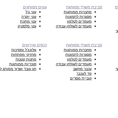
מ
סביבת משרד ממותגת
עטים ממותגים
מחברות ממותגות
עטי ג’ל
מסגרות לתמונות
עטי יוקרה
מעמדים לטלפון
עטי מתכת
מעמדים לשולחן עבודה
עטי פלסטיק
י
סביבת משרד ממותגת
כנסים ואירועים
מחברות ממותגות
אלוכג’ל ומסיכות
מסגרות לתמונות
מחזיקי מפתחות
מעמדים לטלפון
מתנות קטנות
מעמדים לשולחן עבודה
סוכריות ממותגות
י
עכבר מחשב
תג עובד ושרוך ממותג ל
פד לעכבר
קוביית מסרים