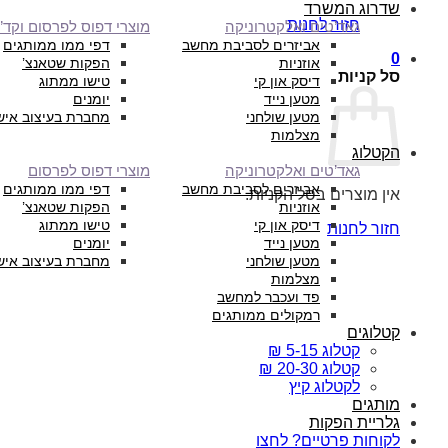
שדרוג המשרד
חזור לחנות
גאד’טים ואלקטרוניקה
מוצרי דפוס לפרסום וקד”
אביזרים לסביבת מחשב
דפי ממו ממותגים
0
אוזניות
הפקות שטאנצ’
סל קניות
דיסק און קי
טישו ממתוג
מטען נייד
יומנים
מטען שולחני
מחברת בעיצוב איש
מצלמות
הקטלוג
גאד’טים ואלקטרוניקה
מוצרי דפוס לפרסום
אביזרים לסביבת מחשב
דפי ממו ממותגים
אין מוצרים בסל הקניות.
אוזניות
הפקות שטאנצ’
דיסק און קי
טישו ממתוג
חזור לחנות
מטען נייד
יומנים
מטען שולחני
מחברת בעיצוב איש
מצלמות
פד ועכבר למחשב
רמקולים ממותגים
קטלוגים
קטלוג 5-15 ₪
קטלוג 20-30 ₪
לקטלוג קיץ
מותגים
גלריית הפקות
לקוחות פרטיים? לחצו