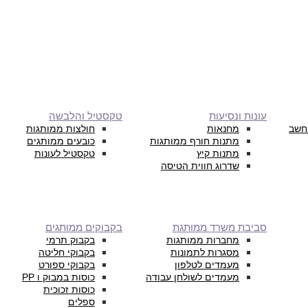
עונות ונסיעות
טקסטיל והלבשה
חשב
מחנאות
חולצות ממותגות
מתנות חורף ממותגות
כובעים ממותגים
מתנות קיץ
טקסטיל לעונות
שדרוג חווית הטיסה
סביבת משרד ממותגת
בקבוקים ממותגים
מחברות ממותגות
בקבוק תרמי
מסגרות לתמונות
בקבוקי חליטה
מעמדים לטלפון
בקבוקי ספורט
מעמדים לשולחן עבודה
כוסות במבוק ו PP
כוסות זכוכית
ספלים