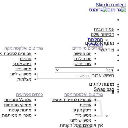
Skip to content
עמוד הבית
הסיפור שלנו
המלצות
מתנות לעובדים
מאמרים
תאריכים מיוחדים
גאד’טים ואלקטרוניקה
צור קשר
יום האישה
אביזרים לסביבת מ
יום הולדת
אוזניות
עובד חדש
דיסק און קי
מטען נייד
מטען שולחני
חיפוש עבור:
מצלמות
מתנות לחגים
Swag bag
0
גאד’טים ואלקטרוניקה
כנסים ואירועים
אביזרים לסביבת מחשב
אלוכג’ל ומסיכות
אוזניות
מחזיקי מפתחות
דיסק און קי
מתנות קטנות
מטען נייד
סוכריות ממותגות
מטען שולחני
אין מוצרים בסל הקניות.
מצלמות