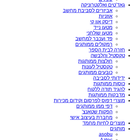
גאד'טים ואלקטרוניקה
אביזרים לסביבת מחשב
אוזניות
דיסק און קי
מטען נייד
מטען שולחני
פד ועכבר למחשב
רמקולים ממותגים
חזרה לבית הספר
טקסטיל והלבשה
חולצות ממותגות
טקסטיל לעונות
כובעים ממותגים
ידידותי לסביבה
כוסות ממותגות
להגיד תודה ללקוח
מדבקות ממותגות
מוצרי דפוס לפרסום וקידום מכירות
דפי ממו ממותגים
הפקות שטאנצ'
מחברת בעיצוב אישי
מוצרים לחיות מחמד
מותגים
asobu
Aztec