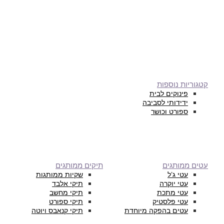
קטגוריות נוספות
פינוקים לבית
ידידותי לסביבה
ספורט וכושר
עטים ממותגים
תיקים ממותגים
עטי ג’ל
שקיות ממותגות
עטי יוקרה
תיקי אלבד
עטי מתכת
תיקי מחשב
עטי פלסטיק
תיקי ספורט
עטים בהפקה מיוחדת
תיקי קנאבס ויוטה