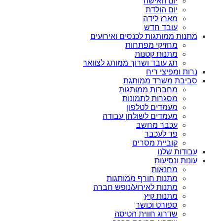
יום האישה
יום הולדת
מארז לידה
עובד חדש
מתנות ממותגות לכנסים ואירועים
מחזיקי מפתחות
מתנות קטנות
תג עובד ושרוך ממותג לצוואר
נרות ומפיצי ריח
סביבת משרד ממותגת
מחברות ממותגות
מסגרות לתמונות
מעמדים לטלפון
מעמדים לשולחן עבודה
עכבר מחשב
פד לעכבר
קוביית מסרים
עבודות שלנו
עונות ונסיעות
מחנאות
מתנות חורף ממותגות
מתנות לאירוע/נופש חברה
מתנות קיץ
ספורט וכושר
שדרוג חווית הטיסה