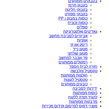
בקבוקים ממותגים
בקבוק תרמי
בקבוקי חליטה
בקבוקי ספורט
כוסות במבוק ו PP
כוסות זכוכית
ספלים
גאד'טים ואלקטרוניקה
אביזרים לסביבת מחשב
אוזניות
דיסק און קי
מטען נייד
מטען שולחני
פד ועכבר למחשב
רמקולים ממותגים
חזרה לבית הספר
טקסטיל והלבשה
חולצות ממותגות
טקסטיל לעונות
כובעים ממותגים
ידידותי לסביבה
כוסות ממותגות
להגיד תודה ללקוח
מדבקות ממותגות
מוצרי דפוס לפרסום וקידום מכירות