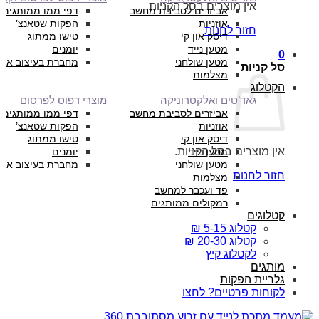
אין מוצרים בסל הקניות.
אביזרים לסביבת מחשב
דפי ממו ממותגים
אוזניות
הפקות שטאנצ’
חזור לחנות
דיסק און קי
טישו ממתוג
מטען נייד
יומנים
0
מטען שולחני
מחברת בעיצוב איש
סל קניות
מצלמות
הקטלוג
גאד’טים ואלקטרוניקה
מוצרי דפוס לפרסום
אביזרים לסביבת מחשב
דפי ממו ממותגים
אוזניות
הפקות שטאנצ’
דיסק און קי
טישו ממתוג
אין מוצרים בסל הקניות.
מטען נייד
יומנים
מטען שולחני
מחברת בעיצוב איש
חזור לחנות
מצלמות
פד ועכבר למחשב
רמקולים ממותגים
קטלוגים
קטלוג 5-15 ₪
קטלוג 20-30 ₪
לקטלוג קיץ
מותגים
גלריית הפקות
לקוחות פרטיים? לחצו