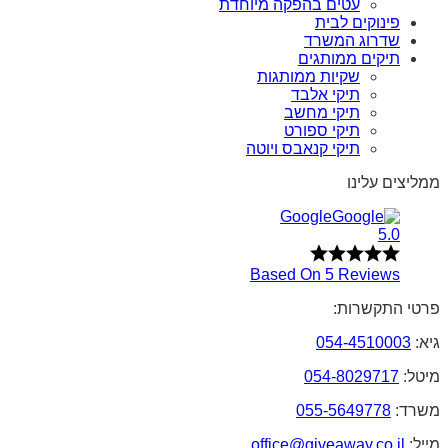
עטים בהפקה מיוחדת
פינוקים לבית
שדרוג המשרד
תיקים ממותגים
שקיות ממותגות
תיקי אלבד
תיקי מחשב
תיקי ספורט
תיקי קנאבס ויוטה
ממליצים עלינו
Google
5.0
Based On 5 Reviews
פרטי התקשרות:
גיא:
054-4510003
מיטל:
054-8029717
משרד:
055-5649778
מייל:
office@giveaway.co.il