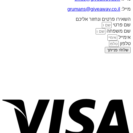
מייל:
grumans@giveaway.co.il
השאירו פרטים ונחזור אליכם
שם פרטי
שם משפחה
אימייל
טלפון
שלח/י פנייתך