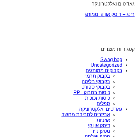
גאד'טים ואלקטרוניקה
רינג – דיסק און קי ממותג
קטגוריות מוצרים
Swag bag
Uncategorized
בקבוקים ממותגים
בקבוק תרמי
בקבוקי חליטה
בקבוקי ספורט
כוסות במבוק ו PP
כוסות זכוכית
ספלים
גאד'טים ואלקטרוניקה
אביזרים לסביבת מחשב
אוזניות
דיסק און קי
מטען נייד
מטען שולחני