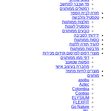
פד ועכבר למחשב
רמקולים ממותגים
חזרה לבית הספר
טקסטיל והלבשה
חולצות ממותגות
טקסטיל לעונות
כובעים ממותגים
ידידותי לסביבה
כוסות ממותגות
להגיד תודה ללקוח
מדבקות ממותגות
מוצרי דפוס לפרסום וקידום מכירות
דפי ממו ממותגים
הפקות שטאנצ'
מחברת בעיצוב אישי
מוצרים לחיות מחמד
מותגים
asobu
Aztec
Colombia
Contigo
ELYSIUM
FLEXFIT
Go Nature