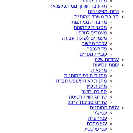
מתנות קטנות
תג עובד ושרוך ממותג לצוואר
נרות ומפיצי ריח
סביבת משרד ממותגת
מחברות ממותגות
מסגרות לתמונות
מעמדים לטלפון
מעמדים לשולחן עבודה
עכבר מחשב
פד לעכבר
קוביית מסרים
עבודות שלנו
עונות ונסיעות
מחנאות
מתנות חורף ממותגות
מתנות לאירוע/נופש חברה
מתנות קיץ
ספורט וכושר
שדרוג חווית הטיסה
שדרוג סביבת הרכב
עטים ממותגים
עטי ג'ל
עטי יוקרה
עטי מתכת
עטי פלסטיק