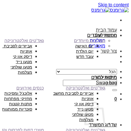
Skip to content
עמוד הבית
הסיפור שלנו
מתנות לעובדים
המלצות
תאריכים מיוחדים
גאד’טים ואלקטרוניקה
מאמרים
יום האישה
אביזרים לסביבת מ
צור קשר
יום הולדת
אוזניות
עובד חדש
דיסק און קי
מטען נייד
מטען שולחני
מצלמות
חיפוש עבור:
מתנות לחגים
Swag bag
גאד’טים ואלקטרוניקה
כנסים ואירועים
אביזרים לסביבת מחשב
אלוכג’ל ומסיכות
אוזניות
מחזיקי מפתחות
0
דיסק און קי
מתנות קטנות
מטען נייד
סוכריות ממותגות
מטען שולחני
מצלמות
שדרוג המשרד
גאד’טים ואלקטרוניקה
מוצרי דפוס לפרסום וקד”