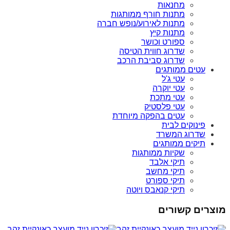
מחנאות
מתנות חורף ממותגות
מתנות לאירוע/נופש חברה
מתנות קיץ
ספורט וכושר
שדרוג חווית הטיסה
שדרוג סביבת הרכב
עטים ממותגים
עטי ג'ל
עטי יוקרה
עטי מתכת
עטי פלסטיק
עטים בהפקה מיוחדת
פינוקים לבית
שדרוג המשרד
תיקים ממותגים
שקיות ממותגות
תיקי אלבד
תיקי מחשב
תיקי ספורט
תיקי קנאבס ויוטה
מוצרים קשורים