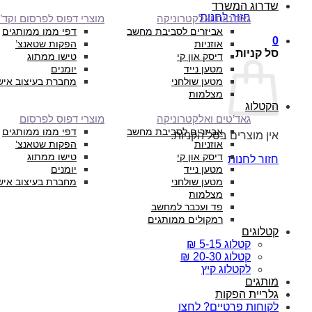
שדרוג המשרד
חזור לחנות
גאד’טים ואלקטרוניקה
מוצרי דפוס לפרסום וקד”
אביזרים לסביבת מחשב
דפי ממו ממותגים
0
אוזניות
הפקות שטאנצ’
סל קניות
דיסק און קי
טישו ממתוג
מטען נייד
יומנים
מטען שולחני
מחברת בעיצוב איש
מצלמות
הקטלוג
גאד’טים ואלקטרוניקה
מוצרי דפוס לפרסום
אביזרים לסביבת מחשב
דפי ממו ממותגים
אין מוצרים בסל הקניות.
אוזניות
הפקות שטאנצ’
דיסק און קי
טישו ממתוג
חזור לחנות
מטען נייד
יומנים
מטען שולחני
מחברת בעיצוב איש
מצלמות
פד ועכבר למחשב
רמקולים ממותגים
קטלוגים
קטלוג 5-15 ₪
קטלוג 20-30 ₪
לקטלוג קיץ
מותגים
גלריית הפקות
לקוחות פרטיים? לחצו