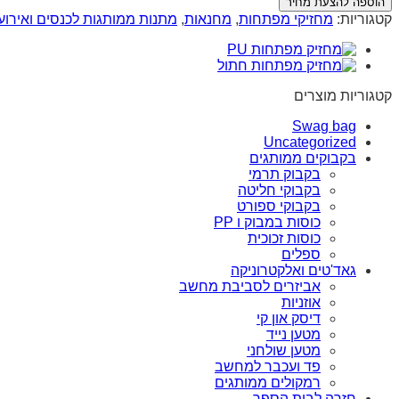
הוספה להצעת מחיר
קטגוריות:
מחזיקי מפתחות
,
מחנאות
,
מתנות ממותגות לכנסים ואירוע
קטגוריות מוצרים
Swag bag
Uncategorized
בקבוקים ממותגים
בקבוק תרמי
בקבוקי חליטה
בקבוקי ספורט
כוסות במבוק ו PP
כוסות זכוכית
ספלים
גאד'טים ואלקטרוניקה
אביזרים לסביבת מחשב
אוזניות
דיסק און קי
מטען נייד
מטען שולחני
פד ועכבר למחשב
רמקולים ממותגים
חזרה לבית הספר