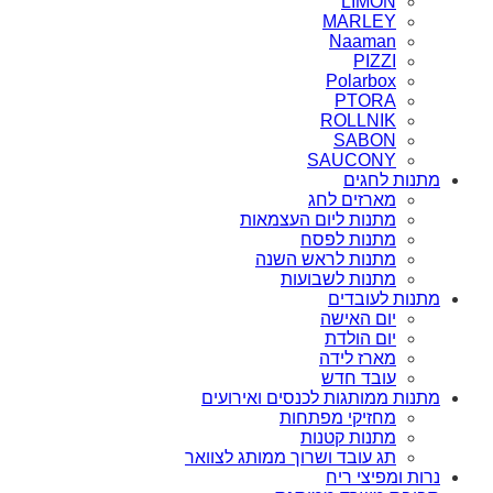
LIMON
MARLEY
Naaman
PIZZI
Polarbox
PTORA
ROLLNIK
SABON
SAUCONY
מתנות לחגים
מארזים לחג
מתנות ליום העצמאות
מתנות לפסח
מתנות לראש השנה
מתנות לשבועות
מתנות לעובדים
יום האישה
יום הולדת
מארז לידה
עובד חדש
מתנות ממותגות לכנסים ואירועים
מחזיקי מפתחות
מתנות קטנות
תג עובד ושרוך ממותג לצוואר
נרות ומפיצי ריח