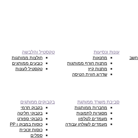
עונות ונסיעות
טקסטיל והלבשה
חשב
מחנאות
חולצות ממותגות
מתנות חורף ממותגות
כובעים ממותגים
מתנות קיץ
טקסטיל לעונות
שדרוג חווית הטיסה
סביבת משרד ממותגת
בקבוקים ממותגים
מחברות ממותגות
בקבוק תרמי
מסגרות לתמונות
בקבוקי חליטה
מעמדים לטלפון
בקבוקי ספורט
מעמדים לשולחן עבודה
כוסות במבוק ו PP
כוסות זכוכית
ספלים