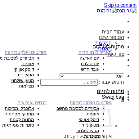
Skip to content
עמוד הבית
הסיפור שלנו
המלצות
מתנות לעובדים
מאמרים
תאריכים מיוחדים
גאד’טים ואלקטרוניקה
צור קשר
יום האישה
אביזרים לסביבת מ
יום הולדת
אוזניות
עובד חדש
דיסק און קי
מטען נייד
מטען שולחני
חיפוש עבור:
מצלמות
מתנות לחגים
Swag bag
0
גאד’טים ואלקטרוניקה
כנסים ואירועים
אביזרים לסביבת מחשב
אלוכג’ל ומסיכות
אוזניות
מחזיקי מפתחות
דיסק און קי
מתנות קטנות
מטען נייד
סוכריות ממותגות
מטען שולחני
אין מוצרים בסל הקניות.
מצלמות