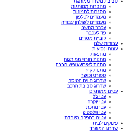
סביבת משרד ממותגת
מחברות ממותגות
מסגרות לתמונות
מעמדים לטלפון
מעמדים לשולחן עבודה
עכבר מחשב
פד לעכבר
קוביית מסרים
עבודות שלנו
עונות ונסיעות
מחנאות
מתנות חורף ממותגות
מתנות לאירוע/נופש חברה
מתנות קיץ
ספורט וכושר
שדרוג חווית הטיסה
שדרוג סביבת הרכב
עטים ממותגים
עטי ג'ל
עטי יוקרה
עטי מתכת
עטי פלסטיק
עטים בהפקה מיוחדת
פינוקים לבית
שדרוג המשרד