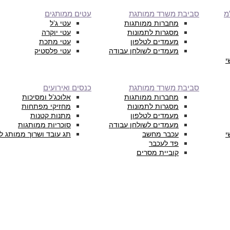
מ
סביבת משרד ממותגת
עטים ממותגים
מחברות ממותגות
עטי ג’ל
מסגרות לתמונות
עטי יוקרה
מעמדים לטלפון
עטי מתכת
מעמדים לשולחן עבודה
עטי פלסטיק
י
סביבת משרד ממותגת
כנסים ואירועים
מחברות ממותגות
אלוכג’ל ומסיכות
מסגרות לתמונות
מחזיקי מפתחות
מעמדים לטלפון
מתנות קטנות
מעמדים לשולחן עבודה
סוכריות ממותגות
י
עכבר מחשב
תג עובד ושרוך ממותג ל
פד לעכבר
קוביית מסרים