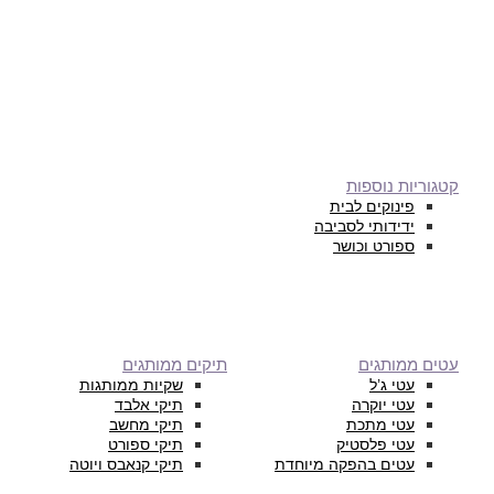
קטגוריות נוספות
פינוקים לבית
ידידותי לסביבה
ספורט וכושר
עטים ממותגים
תיקים ממותגים
עטי ג’ל
שקיות ממותגות
עטי יוקרה
תיקי אלבד
עטי מתכת
תיקי מחשב
עטי פלסטיק
תיקי ספורט
עטים בהפקה מיוחדת
תיקי קנאבס ויוטה