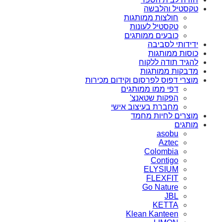
טקסטיל והלבשה
חולצות ממותגות
טקסטיל לעונות
כובעים ממותגים
ידידותי לסביבה
כוסות ממותגות
להגיד תודה ללקוח
מדבקות ממותגות
מוצרי דפוס לפרסום וקידום מכירות
דפי ממו ממותגים
הפקות שטאנצ'
מחברת בעיצוב אישי
מוצרים לחיות מחמד
מותגים
asobu
Aztec
Colombia
Contigo
ELYSIUM
FLEXFIT
Go Nature
JBL
KETTA
Klean Kanteen