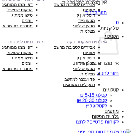
אין מוצרים בסל הקניות.
אביזרים לסביבת מחשב
דפי ממו ממותגים
אוזניות
הפקות שטאנצ’
חזור לחנות
דיסק און קי
טישו ממתוג
מטען נייד
יומנים
0
מטען שולחני
מחברת בעיצוב איש
סל קניות
מצלמות
הקטלוג
גאד’טים ואלקטרוניקה
מוצרי דפוס לפרסום
אביזרים לסביבת מחשב
דפי ממו ממותגים
אוזניות
הפקות שטאנצ’
דיסק און קי
טישו ממתוג
אין מוצרים בסל הקניות.
מטען נייד
יומנים
מטען שולחני
מחברת בעיצוב איש
חזור לחנות
מצלמות
פד ועכבר למחשב
רמקולים ממותגים
קטלוגים
קטלוג 5-15 ₪
קטלוג 20-30 ₪
לקטלוג קיץ
מותגים
גלריית הפקות
לקוחות פרטיים? לחצו