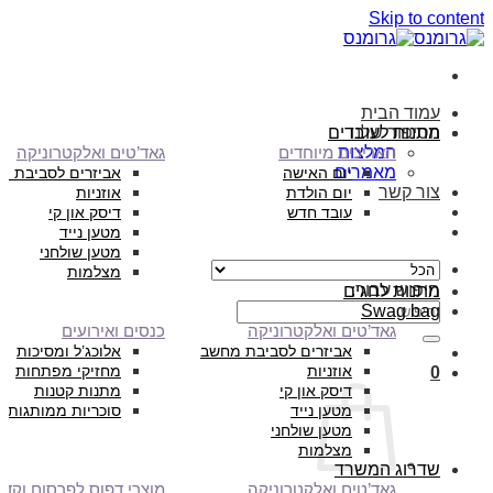
Skip to content
עמוד הבית
הסיפור שלנו
מתנות לעובדים
המלצות
תאריכים מיוחדים
גאד’טים ואלקטרוניקה
מאמרים
יום האישה
אביזרים לסביבת מ
צור קשר
יום הולדת
אוזניות
עובד חדש
דיסק און קי
מטען נייד
מטען שולחני
מצלמות
חיפוש עבור:
מתנות לחגים
Swag bag
גאד’טים ואלקטרוניקה
כנסים ואירועים
אביזרים לסביבת מחשב
אלוכג’ל ומסיכות
אוזניות
מחזיקי מפתחות
0
דיסק און קי
מתנות קטנות
מטען נייד
סוכריות ממותגות
מטען שולחני
מצלמות
שדרוג המשרד
גאד’טים ואלקטרוניקה
מוצרי דפוס לפרסום וקד”