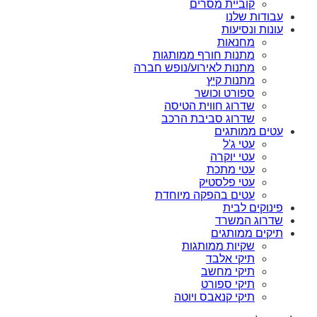
קוביית מסרים
עבודות שלנו
עונות ונסיעות
מחנאות
מתנות חורף ממותגות
מתנות לאירוע/נופש חברה
מתנות קיץ
ספורט וכושר
שדרוג חווית הטיסה
שדרוג סביבת הרכב
עטים ממותגים
עטי ג'ל
עטי יוקרה
עטי מתכת
עטי פלסטיק
עטים בהפקה מיוחדת
פינוקים לבית
שדרוג המשרד
תיקים ממותגים
שקיות ממותגות
תיקי אלבד
תיקי מחשב
תיקי ספורט
תיקי קנאבס ויוטה