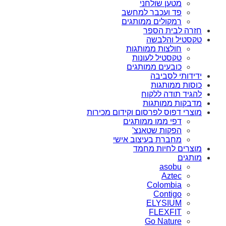
מטען שולחני
פד ועכבר למחשב
רמקולים ממותגים
חזרה לבית הספר
טקסטיל והלבשה
חולצות ממותגות
טקסטיל לעונות
כובעים ממותגים
ידידותי לסביבה
כוסות ממותגות
להגיד תודה ללקוח
מדבקות ממותגות
מוצרי דפוס לפרסום וקידום מכירות
דפי ממו ממותגים
הפקות שטאנצ'
מחברת בעיצוב אישי
מוצרים לחיות מחמד
מותגים
asobu
Aztec
Colombia
Contigo
ELYSIUM
FLEXFIT
Go Nature