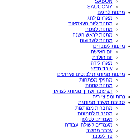
SABON
SAUCONY
מתנות לחגים
מארזים לחג
מתנות ליום העצמאות
מתנות לפסח
מתנות לראש השנה
מתנות לשבועות
מתנות לעובדים
יום האישה
יום הולדת
מארז לידה
עובד חדש
מתנות ממותגות לכנסים ואירועים
מחזיקי מפתחות
מתנות קטנות
תג עובד ושרוך ממותג לצוואר
נרות ומפיצי ריח
סביבת משרד ממותגת
מחברות ממותגות
מסגרות לתמונות
מעמדים לטלפון
מעמדים לשולחן עבודה
עכבר מחשב
פד לעכבר