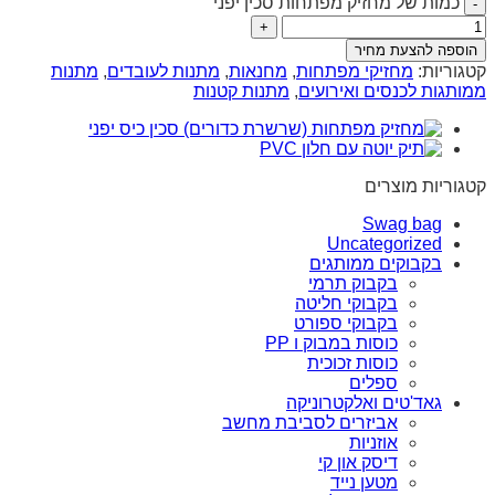
כמות של מחזיק מפתחות סכין יפני
הוספה להצעת מחיר
קטגוריות:
מחזיקי מפתחות
,
מחנאות
,
מתנות לעובדים
,
מתנות
ממותגות לכנסים ואירועים
,
מתנות קטנות
קטגוריות מוצרים
Swag bag
Uncategorized
בקבוקים ממותגים
בקבוק תרמי
בקבוקי חליטה
בקבוקי ספורט
כוסות במבוק ו PP
כוסות זכוכית
ספלים
גאד'טים ואלקטרוניקה
אביזרים לסביבת מחשב
אוזניות
דיסק און קי
מטען נייד