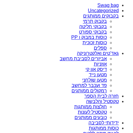
Swag bag
Uncategorized
בקבוקים ממותגים
בקבוק תרמי
בקבוקי חליטה
בקבוקי ספורט
כוסות במבוק ו PP
כוסות זכוכית
ספלים
גאד'טים ואלקטרוניקה
אביזרים לסביבת מחשב
אוזניות
דיסק און קי
מטען נייד
מטען שולחני
פד ועכבר למחשב
רמקולים ממותגים
חזרה לבית הספר
טקסטיל והלבשה
חולצות ממותגות
טקסטיל לעונות
כובעים ממותגים
ידידותי לסביבה
כוסות ממותגות