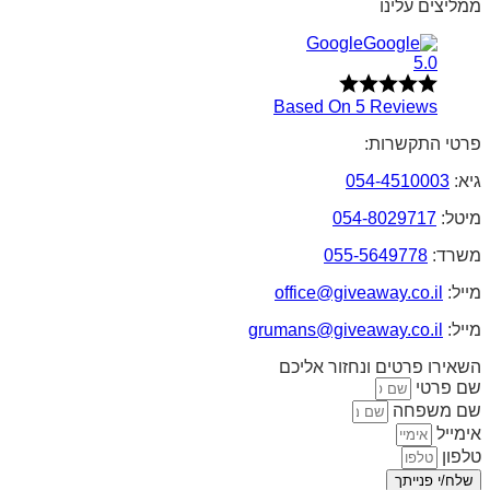
ממליצים עלינו
Google
5.0
Based On 5 Reviews
פרטי התקשרות:
גיא:
054-4510003
מיטל:
054-8029717
משרד:
055-5649778
מייל:
office@giveaway.co.il
מייל:
grumans@giveaway.co.il
השאירו פרטים ונחזור אליכם
שם פרטי
שם משפחה
אימייל
טלפון
שלח/י פנייתך