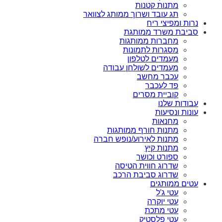
מתנות קטנות
תג עובד ושרוך ממותג לצוואר
נרות ומפיצי ריח
סביבת משרד ממותגת
מחברות ממותגות
מסגרות לתמונות
מעמדים לטלפון
מעמדים לשולחן עבודה
עכבר מחשב
פד לעכבר
קוביית מסרים
עבודות שלנו
עונות ונסיעות
מחנאות
מתנות חורף ממותגות
מתנות לאירוע/נופש חברה
מתנות קיץ
ספורט וכושר
שדרוג חווית הטיסה
שדרוג סביבת הרכב
עטים ממותגים
עטי ג'ל
עטי יוקרה
עטי מתכת
עטי פלסטיק