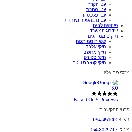
עטי יוקרה
עטי מתכת
עטי פלסטיק
עטים בהפקה מיוחדת
פינוקים לבית
שדרוג המשרד
תיקים ממותגים
שקיות ממותגות
תיקי אלבד
תיקי מחשב
תיקי ספורט
תיקי קנאבס ויוטה
ממליצים עלינו
Google
5.0
Based On 5 Reviews
פרטי התקשרות:
גיא:
054-4510003
מיטל:
054-8029717