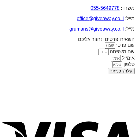
משרד:
055-5649778
מייל:
office@giveaway.co.il
מייל:
grumans@giveaway.co.il
השאירו פרטים ונחזור אליכם
שם פרטי
שם משפחה
אימייל
טלפון
שלח/י פנייתך