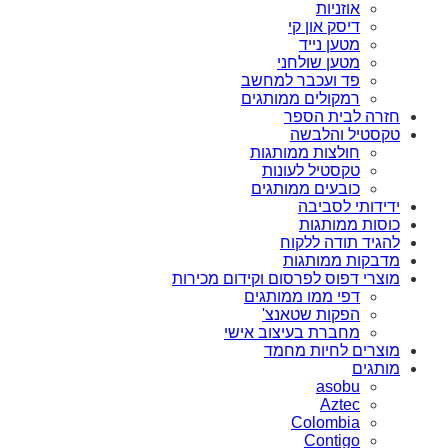
אוזניות
דיסק און קי
מטען נייד
מטען שולחני
פד ועכבר למחשב
רמקולים ממותגים
חזרה לבית הספר
טקסטיל והלבשה
חולצות ממותגות
טקסטיל לעונות
כובעים ממותגים
ידידותי לסביבה
כוסות ממותגות
להגיד תודה ללקוח
מדבקות ממותגות
מוצרי דפוס לפרסום וקידום מכירות
דפי ממו ממותגים
הפקות שטאנצ'
מחברת בעיצוב אישי
מוצרים לחיות מחמד
מותגים
asobu
Aztec
Colombia
Contigo