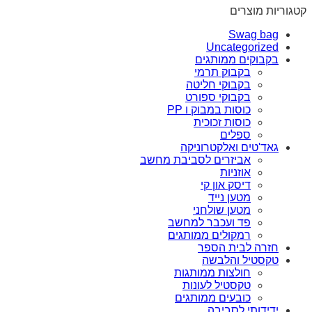
קטגוריות מוצרים
Swag bag
Uncategorized
בקבוקים ממותגים
בקבוק תרמי
בקבוקי חליטה
בקבוקי ספורט
כוסות במבוק ו PP
כוסות זכוכית
ספלים
גאד'טים ואלקטרוניקה
אביזרים לסביבת מחשב
אוזניות
דיסק און קי
מטען נייד
מטען שולחני
פד ועכבר למחשב
רמקולים ממותגים
חזרה לבית הספר
טקסטיל והלבשה
חולצות ממותגות
טקסטיל לעונות
כובעים ממותגים
ידידותי לסביבה