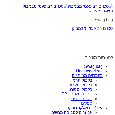
תצוגה מהירה
Swag bag
סכו”ם רב פעמי מבמבוק
קטגוריות מוצרים
Swag bag
Uncategorized
בקבוקים ממותגים
בקבוק תרמי
בקבוקי חליטה
בקבוקי ספורט
כוסות במבוק ו PP
כוסות זכוכית
ספלים
גאד'טים ואלקטרוניקה
אביזרים לסביבת מחשב