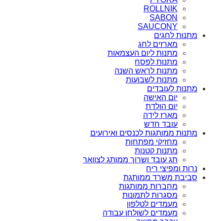
ROLLNIK
SABON
SAUCONY
מתנות לחגים
מארזים לחג
מתנות ליום העצמאות
מתנות לפסח
מתנות לראש השנה
מתנות לשבועות
מתנות לעובדים
יום האישה
יום הולדת
מארז לידה
עובד חדש
מתנות ממותגות לכנסים ואירועים
מחזיקי מפתחות
מתנות קטנות
תג עובד ושרוך ממותג לצוואר
נרות ומפיצי ריח
סביבת משרד ממותגת
מחברות ממותגות
מסגרות לתמונות
מעמדים לטלפון
מעמדים לשולחן עבודה