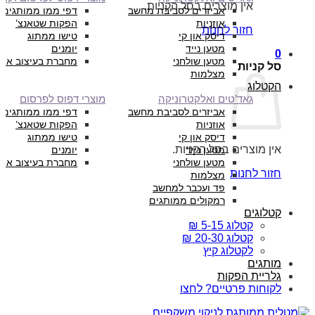
אין מוצרים בסל הקניות.
אביזרים לסביבת מחשב
דפי ממו ממותגים
אוזניות
הפקות שטאנצ’
חזור לחנות
דיסק און קי
טישו ממתוג
מטען נייד
יומנים
0
מטען שולחני
מחברת בעיצוב איש
סל קניות
מצלמות
הקטלוג
גאד’טים ואלקטרוניקה
מוצרי דפוס לפרסום
אביזרים לסביבת מחשב
דפי ממו ממותגים
אוזניות
הפקות שטאנצ’
דיסק און קי
טישו ממתוג
אין מוצרים בסל הקניות.
מטען נייד
יומנים
מטען שולחני
מחברת בעיצוב איש
חזור לחנות
מצלמות
פד ועכבר למחשב
רמקולים ממותגים
קטלוגים
קטלוג 5-15 ₪
קטלוג 20-30 ₪
לקטלוג קיץ
מותגים
גלריית הפקות
לקוחות פרטיים? לחצו