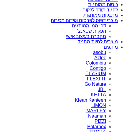
כוסות ממותגות
להגיד תודה ללקוח
מדבקות ממותגות
מוצרי דפוס לפרסום וקידום מכירות
דפי ממו ממותגים
הפקות שטאנצ'
מחברת בעיצוב אישי
מוצרים לחיות מחמד
מותגים
asobu
Aztec
Colombia
Contigo
ELYSIUM
FLEXFIT
Go Nature
JBL
KETTA
Klean Kanteen
LIMON
MARLEY
Naaman
PIZZI
Polarbox
PTORA