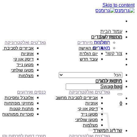
Skip to content
עמוד הבית
הסיפור שלנו
מתנות לעובדים
המלצות
תאריכים מיוחדים
גאד’טים ואלקטרוניקה
מאמרים
יום האישה
אביזרים לסביבת מ
צור קשר
יום הולדת
אוזניות
עובד חדש
דיסק און קי
מטען נייד
מטען שולחני
מצלמות
חיפוש עבור:
מתנות לחגים
Swag bag
גאד’טים ואלקטרוניקה
כנסים ואירועים
אביזרים לסביבת מחשב
אלוכג’ל ומסיכות
אוזניות
מחזיקי מפתחות
0
דיסק און קי
מתנות קטנות
מטען נייד
סוכריות ממותגות
מטען שולחני
מצלמות
שדרוג המשרד
גאד’טים ואלקטרוניקה
מוצרי דפוס לפרסום וקד”