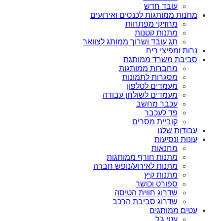
עובד חדש
מתנות ממותגות לכנסים ואירועים
מחזיקי מפתחות
מתנות קטנות
תג עובד ושרוך ממותג לצוואר
נרות ומפיצי ריח
סביבת משרד ממותגת
מחברות ממותגות
מסגרות לתמונות
מעמדים לטלפון
מעמדים לשולחן עבודה
עכבר מחשב
פד לעכבר
קוביית מסרים
עבודות שלנו
עונות ונסיעות
מחנאות
מתנות חורף ממותגות
מתנות לאירוע/נופש חברה
מתנות קיץ
ספורט וכושר
שדרוג חווית הטיסה
שדרוג סביבת הרכב
עטים ממותגים
עטי ג'ל