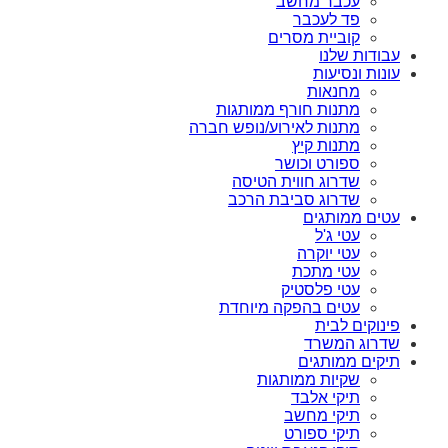
עכבר מחשב
פד לעכבר
קוביית מסרים
עבודות שלנו
עונות ונסיעות
מחנאות
מתנות חורף ממותגות
מתנות לאירוע/נופש חברה
מתנות קיץ
ספורט וכושר
שדרוג חווית הטיסה
שדרוג סביבת הרכב
עטים ממותגים
עטי ג'ל
עטי יוקרה
עטי מתכת
עטי פלסטיק
עטים בהפקה מיוחדת
פינוקים לבית
שדרוג המשרד
תיקים ממותגים
שקיות ממותגות
תיקי אלבד
תיקי מחשב
תיקי ספורט