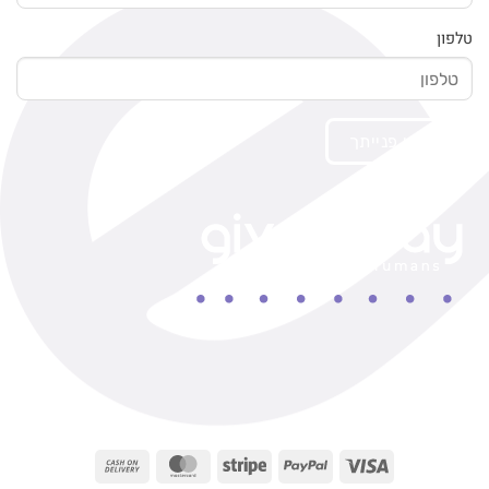
טלפון
שלח/י פנייתך