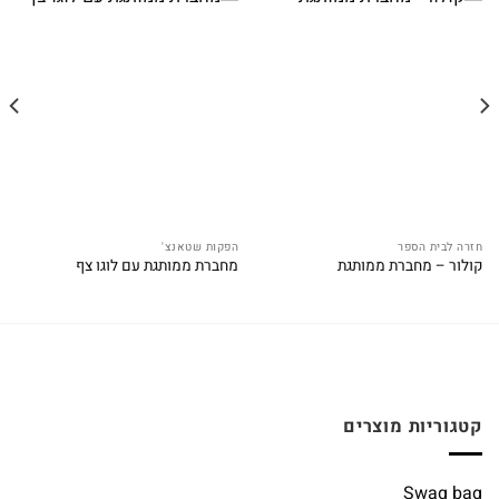
חזרה לבית הספר
הפקות שטאנצ'
קולור – מחברת ממותגת
מחברת ממותגת עם לוגו צף
קטגוריות מוצרים
Swag bag