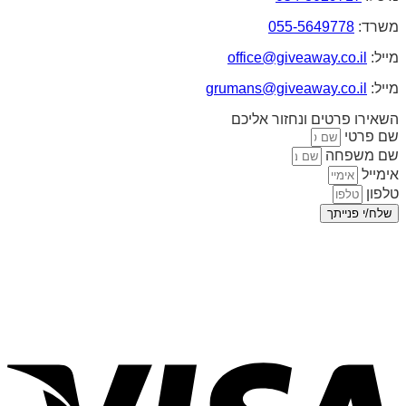
משרד:
055-5649778
מייל:
office@giveaway.co.il
מייל:
grumans@giveaway.co.il
השאירו פרטים ונחזור אליכם
שם פרטי
שם משפחה
אימייל
טלפון
שלח/י פנייתך