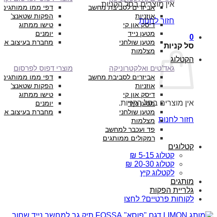
אין מוצרים בסל הקניות.
אביזרים לסביבת מחשב
דפי ממו ממותגים
אוזניות
הפקות שטאנצ’
חזור לחנות
דיסק און קי
טישו ממתוג
מטען נייד
יומנים
0
מטען שולחני
מחברת בעיצוב איש
סל קניות
מצלמות
הקטלוג
גאד’טים ואלקטרוניקה
מוצרי דפוס לפרסום
אביזרים לסביבת מחשב
דפי ממו ממותגים
אוזניות
הפקות שטאנצ’
דיסק און קי
טישו ממתוג
אין מוצרים בסל הקניות.
מטען נייד
יומנים
מטען שולחני
מחברת בעיצוב איש
חזור לחנות
מצלמות
פד ועכבר למחשב
רמקולים ממותגים
קטלוגים
קטלוג 5-15 ₪
קטלוג 20-30 ₪
לקטלוג קיץ
מותגים
גלריית הפקות
לקוחות פרטיים? לחצו