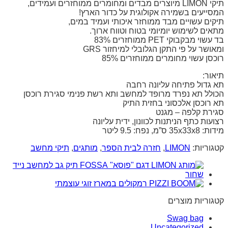
תיקי LIMON מיוצרים מבדים ומחומרים ממוחזרים ועמידים,
המסייעים בשמירה אקולוגית על כדור הארץ!
תיקים עשויים מבד ממוחזר איכותי ועמיד במים,
מתאים לשימוש יומיומי בטוח וטווח ארוך.
בד עשוי מבקבוקי PET ממוחזרים 83%
ומאושר על פי התקן הגלובלי למיחזור GRS
רוכסן עשוי מחומרים ממוחזרים 85%
תיאור:
תא גדול פתיחה עליונה רחבה
הכולל תא נפרד מרופד למחשב ותא רשת פנימי סגירת רוכסן
תא רוכסן אלכסוני בחזית התיק
סגירת קלפה – מגנט
רצועות כתף הניתנות לכוונון, ידית עליונה
מידות: 35x33x8 ס”מ, נפח: 9.5 ליטר
קטגוריות:
LIMON
,
חזרה לבית הספר
,
מותגים
,
תיקי מחשב
קטגוריות מוצרים
Swag bag
Uncategorized