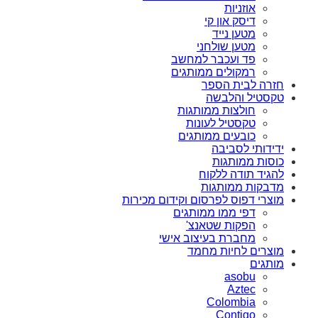
אוזניות
דיסק און קי
מטען נייד
מטען שולחני
פד ועכבר למחשב
רמקולים ממותגים
חזרה לבית הספר
טקסטיל והלבשה
חולצות ממותגות
טקסטיל לעונות
כובעים ממותגים
ידידותי לסביבה
כוסות ממותגות
להגיד תודה ללקוח
מדבקות ממותגות
מוצרי דפוס לפרסום וקידום מכירות
דפי ממו ממותגים
הפקות שטאנצ'
מחברת בעיצוב אישי
מוצרים לחיות מחמד
מותגים
asobu
Aztec
Colombia
Contigo