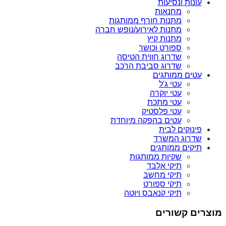
עונות ונסיעות
מחנאות
מתנות חורף ממותגות
מתנות לאירוע/נופש חברה
מתנות קיץ
ספורט וכושר
שדרוג חווית הטיסה
שדרוג סביבת הרכב
עטים ממותגים
עטי ג'ל
עטי יוקרה
עטי מתכת
עטי פלסטיק
עטים בהפקה מיוחדת
פינוקים לבית
שדרוג המשרד
תיקים ממותגים
שקיות ממותגות
תיקי אלבד
תיקי מחשב
תיקי ספורט
תיקי קנאבס ויוטה
מוצרים קשורים