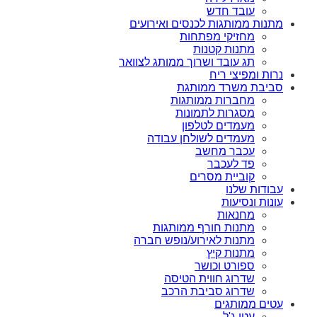
עובד חדש
מתנות ממותגות לכנסים ואירועים
מחזיקי מפתחות
מתנות קטנות
תג עובד ושרוך ממותג לצוואר
נרות ומפיצי ריח
סביבת משרד ממותגת
מחברות ממותגות
מסגרות לתמונות
מעמדים לטלפון
מעמדים לשולחן עבודה
עכבר מחשב
פד לעכבר
קוביית מסרים
עבודות שלנו
עונות ונסיעות
מחנאות
מתנות חורף ממותגות
מתנות לאירוע/נופש חברה
מתנות קיץ
ספורט וכושר
שדרוג חווית הטיסה
שדרוג סביבת הרכב
עטים ממותגים
עטי ג'ל