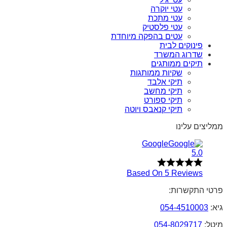
עטי יוקרה
עטי מתכת
עטי פלסטיק
עטים בהפקה מיוחדת
פינוקים לבית
שדרוג המשרד
תיקים ממותגים
שקיות ממותגות
תיקי אלבד
תיקי מחשב
תיקי ספורט
תיקי קנאבס ויוטה
ממליצים עלינו
Google
5.0
Based On 5 Reviews
פרטי התקשרות:
גיא:
054-4510003
מיטל:
054-8029717