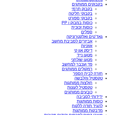
בקבוקים ממותגים
בקבוק תרמי
בקבוקי חליטה
בקבוקי ספורט
כוסות במבוק ו PP
כוסות זכוכית
ספלים
גאד'טים ואלקטרוניקה
אביזרים לסביבת מחשב
אוזניות
דיסק און קי
מטען נייד
מטען שולחני
פד ועכבר למחשב
רמקולים ממותגים
חזרה לבית הספר
טקסטיל והלבשה
חולצות ממותגות
טקסטיל לעונות
כובעים ממותגים
ידידותי לסביבה
כוסות ממותגות
להגיד תודה ללקוח
מדבקות ממותגות