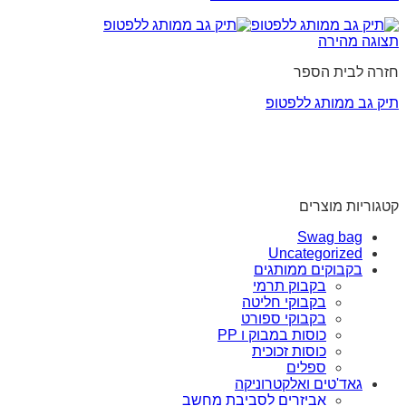
תצוגה מהירה
חזרה לבית הספר
תיק גב ממותג ללפטופ
קטגוריות מוצרים
Swag bag
Uncategorized
בקבוקים ממותגים
בקבוק תרמי
בקבוקי חליטה
בקבוקי ספורט
כוסות במבוק ו PP
כוסות זכוכית
ספלים
גאד'טים ואלקטרוניקה
אביזרים לסביבת מחשב