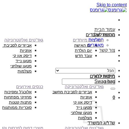
Skip to content
עמוד הבית
הסיפור שלנו
מתנות לעובדים
המלצות
תאריכים מיוחדים
גאד’טים ואלקטרוניקה
מאמרים
יום האישה
אביזרים לסביבת מ
צור קשר
יום הולדת
אוזניות
עובד חדש
דיסק און קי
מטען נייד
מטען שולחני
מצלמות
חיפוש עבור:
מתנות לחגים
Swag bag
גאד’טים ואלקטרוניקה
כנסים ואירועים
אביזרים לסביבת מחשב
אלוכג’ל ומסיכות
אוזניות
מחזיקי מפתחות
0
דיסק און קי
מתנות קטנות
מטען נייד
סוכריות ממותגות
מטען שולחני
מצלמות
שדרוג המשרד
גאד’טים ואלקטרוניקה
מוצרי דפוס לפרסום וקד”