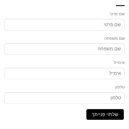
שם פרטי
שם משפחה
אימייל
טלפון
שלח/י פנייתך