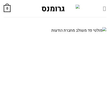
Skip
0
to
content