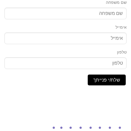
שם משפחה
אימייל
טלפון
שלח/י פנייתך