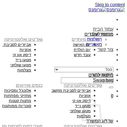
Skip to content
עמוד הבית
הסיפור שלנו
מתנות לעובדים
המלצות
תאריכים מיוחדים
גאד’טים ואלקטרוניקה
מאמרים
יום האישה
אביזרים לסביבת מ
צור קשר
יום הולדת
אוזניות
עובד חדש
דיסק און קי
מטען נייד
מטען שולחני
מצלמות
חיפוש עבור:
מתנות לחגים
Swag bag
גאד’טים ואלקטרוניקה
כנסים ואירועים
אביזרים לסביבת מחשב
אלוכג’ל ומסיכות
אוזניות
מחזיקי מפתחות
0
דיסק און קי
מתנות קטנות
מטען נייד
סוכריות ממותגות
מטען שולחני
מצלמות
שדרוג המשרד
גאד’טים ואלקטרוניקה
מוצרי דפוס לפרסום וקד”