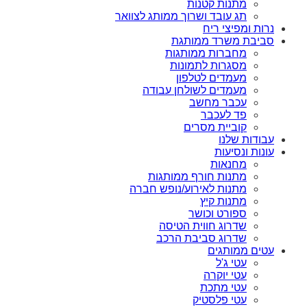
מתנות קטנות
תג עובד ושרוך ממותג לצוואר
נרות ומפיצי ריח
סביבת משרד ממותגת
מחברות ממותגות
מסגרות לתמונות
מעמדים לטלפון
מעמדים לשולחן עבודה
עכבר מחשב
פד לעכבר
קוביית מסרים
עבודות שלנו
עונות ונסיעות
מחנאות
מתנות חורף ממותגות
מתנות לאירוע/נופש חברה
מתנות קיץ
ספורט וכושר
שדרוג חווית הטיסה
שדרוג סביבת הרכב
עטים ממותגים
עטי ג'ל
עטי יוקרה
עטי מתכת
עטי פלסטיק