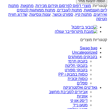
הוספה להצעת מחיר
קטגוריות:
מוצרי דפוס לפרסום וקידום מכירות
,
מחנאות
,
מתנות
ליום העצמאות
,
מתנות לעובדים
,
מתנות ממותגות לכנסים
ואירועים
,
מתנות קיץ
,
ספורט וכושר
,
עונות ונסיעות
,
שדרוג חווית
הטיסה
קטגוריות מוצרים
Swag bag
Uncategorized
בקבוקים ממותגים
בקבוק תרמי
בקבוקי חליטה
בקבוקי ספורט
כוסות במבוק ו PP
כוסות זכוכית
ספלים
גאד'טים ואלקטרוניקה
אביזרים לסביבת מחשב
אוזניות
דיסק און קי
מטען נייד