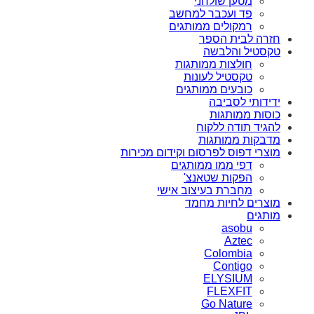
מטען שולחני
פד ועכבר למחשב
רמקולים ממותגים
חזרה לבית הספר
טקסטיל והלבשה
חולצות ממותגות
טקסטיל לעונות
כובעים ממותגים
ידידותי לסביבה
כוסות ממותגות
להגיד תודה ללקוח
מדבקות ממותגות
מוצרי דפוס לפרסום וקידום מכירות
דפי ממו ממותגים
הפקות שטאנצ'
מחברת בעיצוב אישי
מוצרים לחיות מחמד
מותגים
asobu
Aztec
Colombia
Contigo
ELYSIUM
FLEXFIT
Go Nature