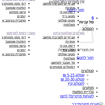
אין מוצרים בסל הקניות.
אביזרים לסביבת מחשב
דפי ממו ממותגים
אוזניות
הפקות שטאנצ’
חזור לחנות
דיסק און קי
טישו ממתוג
מטען נייד
יומנים
0
מטען שולחני
מחברת בעיצוב איש
סל קניות
מצלמות
הקטלוג
גאד’טים ואלקטרוניקה
מוצרי דפוס לפרסום
אביזרים לסביבת מחשב
דפי ממו ממותגים
אוזניות
הפקות שטאנצ’
דיסק און קי
טישו ממתוג
אין מוצרים בסל הקניות.
מטען נייד
יומנים
מטען שולחני
מחברת בעיצוב איש
חזור לחנות
מצלמות
פד ועכבר למחשב
רמקולים ממותגים
קטלוגים
קטלוג 5-15 ₪
קטלוג 20-30 ₪
לקטלוג קיץ
מותגים
גלריית הפקות
לקוחות פרטיים? לחצו