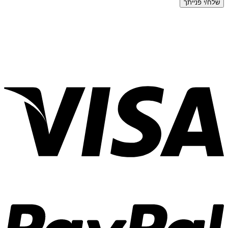
שלח/י פנייתך