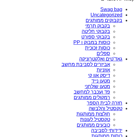
Swag bag
Uncategorized
בקבוקים ממותגים
בקבוק תרמי
בקבוקי חליטה
בקבוקי ספורט
כוסות במבוק ו PP
כוסות זכוכית
ספלים
גאד'טים ואלקטרוניקה
אביזרים לסביבת מחשב
אוזניות
דיסק און קי
מטען נייד
מטען שולחני
פד ועכבר למחשב
רמקולים ממותגים
חזרה לבית הספר
טקסטיל והלבשה
חולצות ממותגות
טקסטיל לעונות
כובעים ממותגים
ידידותי לסביבה
כוסות ממותגות