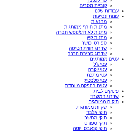
פד לעכבר
קוביית מסרים
עבודות שלנו
עונות ונסיעות
מחנאות
מתנות חורף ממותגות
מתנות לאירוע/נופש חברה
מתנות קיץ
ספורט וכושר
שדרוג חווית הטיסה
שדרוג סביבת הרכב
עטים ממותגים
עטי ג'ל
עטי יוקרה
עטי מתכת
עטי פלסטיק
עטים בהפקה מיוחדת
פינוקים לבית
שדרוג המשרד
תיקים ממותגים
שקיות ממותגות
תיקי אלבד
תיקי מחשב
תיקי ספורט
תיקי קנאבס ויוטה