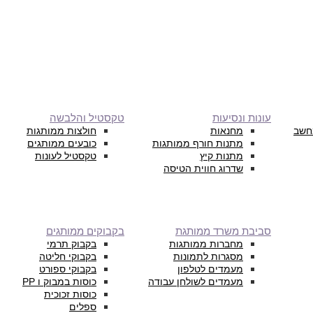
עונות ונסיעות
טקסטיל והלבשה
חשב
מחנאות
חולצות ממותגות
מתנות חורף ממותגות
כובעים ממותגים
מתנות קיץ
טקסטיל לעונות
שדרוג חווית הטיסה
סביבת משרד ממותגת
בקבוקים ממותגים
מחברות ממותגות
בקבוק תרמי
מסגרות לתמונות
בקבוקי חליטה
מעמדים לטלפון
בקבוקי ספורט
מעמדים לשולחן עבודה
כוסות במבוק ו PP
כוסות זכוכית
ספלים