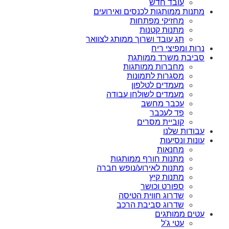
עובד חדש
מתנות ממותגות לכנסים ואירועים
מחזיקי מפתחות
מתנות קטנות
תג עובד ושרוך ממותג לצוואר
נרות ומפיצי ריח
סביבת משרד ממותגת
מחברות ממותגות
מסגרות לתמונות
מעמדים לטלפון
מעמדים לשולחן עבודה
עכבר מחשב
פד לעכבר
קוביית מסרים
עבודות שלנו
עונות ונסיעות
מחנאות
מתנות חורף ממותגות
מתנות לאירוע/נופש חברה
מתנות קיץ
ספורט וכושר
שדרוג חווית הטיסה
שדרוג סביבת הרכב
עטים ממותגים
עטי ג'ל