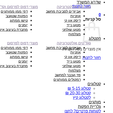
שדרוג המשרד
חזור לחנות
גאד’טים ואלקטרוניקה
מוצרי דפוס לפרסום וקד”
אביזרים לסביבת מחשב
דפי ממו ממותגים
0
אוזניות
הפקות שטאנצ’
סל קניות
דיסק און קי
טישו ממתוג
מטען נייד
יומנים
מטען שולחני
מחברת בעיצוב איש
מצלמות
הקטלוג
גאד’טים ואלקטרוניקה
מוצרי דפוס לפרסום
אביזרים לסביבת מחשב
דפי ממו ממותגים
אין מוצרים בסל הקניות.
אוזניות
הפקות שטאנצ’
דיסק און קי
טישו ממתוג
חזור לחנות
מטען נייד
יומנים
מטען שולחני
מחברת בעיצוב איש
מצלמות
פד ועכבר למחשב
רמקולים ממותגים
קטלוגים
קטלוג 5-15 ₪
קטלוג 20-30 ₪
לקטלוג קיץ
מותגים
גלריית הפקות
לקוחות פרטיים? לחצו