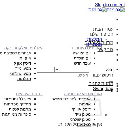
Skip to content
עמוד הבית
הסיפור שלנו
המלצות
מתנות לעובדים
מאמרים
תאריכים מיוחדים
גאד’טים ואלקטרוניקה
צור קשר
יום האישה
אביזרים לסביבת מ
יום הולדת
אוזניות
עובד חדש
דיסק און קי
מטען נייד
מטען שולחני
חיפוש עבור:
מצלמות
מתנות לחגים
Swag bag
0
גאד’טים ואלקטרוניקה
כנסים ואירועים
אביזרים לסביבת מחשב
אלוכג’ל ומסיכות
אוזניות
מחזיקי מפתחות
דיסק און קי
מתנות קטנות
מטען נייד
סוכריות ממותגות
מטען שולחני
אין מוצרים בסל הקניות.
מצלמות