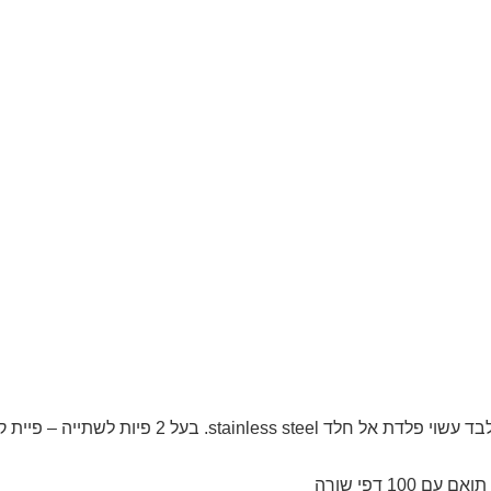
בקבוק תרמי ‘מגנטיקו’ – KETTA בקבוק תרמי 710 מ