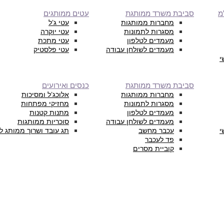
מ
סביבת משרד ממותגת
עטים ממותגים
מחברות ממותגות
עטי ג’ל
מסגרות לתמונות
עטי יוקרה
מעמדים לטלפון
עטי מתכת
מעמדים לשולחן עבודה
עטי פלסטיק
י
סביבת משרד ממותגת
כנסים ואירועים
מחברות ממותגות
אלוכג’ל ומסיכות
מסגרות לתמונות
מחזיקי מפתחות
מעמדים לטלפון
מתנות קטנות
מעמדים לשולחן עבודה
סוכריות ממותגות
י
עכבר מחשב
תג עובד ושרוך ממותג ל
פד לעכבר
קוביית מסרים