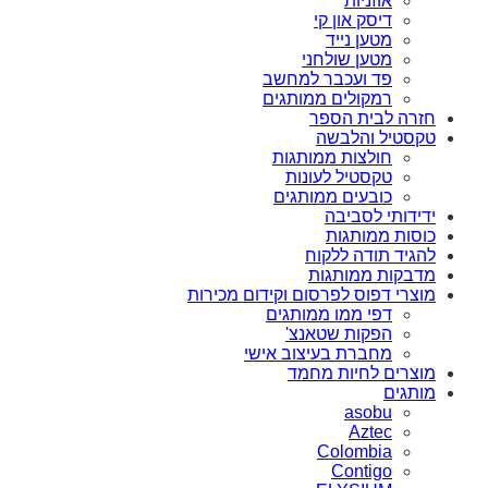
אוזניות
דיסק און קי
מטען נייד
מטען שולחני
פד ועכבר למחשב
רמקולים ממותגים
חזרה לבית הספר
טקסטיל והלבשה
חולצות ממותגות
טקסטיל לעונות
כובעים ממותגים
ידידותי לסביבה
כוסות ממותגות
להגיד תודה ללקוח
מדבקות ממותגות
מוצרי דפוס לפרסום וקידום מכירות
דפי ממו ממותגים
הפקות שטאנצ'
מחברת בעיצוב אישי
מוצרים לחיות מחמד
מותגים
asobu
Aztec
Colombia
Contigo