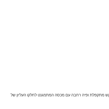
”ל שומר קור בלבד עשוי פלדת אל חלד stainless steel. בעל 2 פיות לשתייה – פיית קש מתקפלת ופיה רחבה עם מכסה המתמגנט לחלקו העליון של