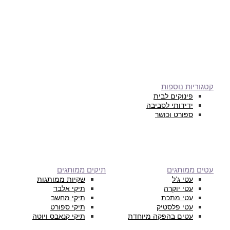
קטגוריות נוספות
פינוקים לבית
ידידותי לסביבה
ספורט וכושר
עטים ממותגים
תיקים ממותגים
עטי ג’ל
שקיות ממותגות
עטי יוקרה
תיקי אלבד
עטי מתכת
תיקי מחשב
עטי פלסטיק
תיקי ספורט
עטים בהפקה מיוחדת
תיקי קנאבס ויוטה