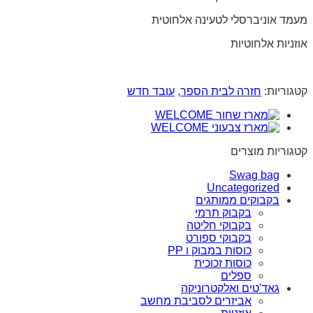
מעמד אוניברסלי לטעינה אלחוטית
אוזניות אלחוטיות
קטגוריות:
חזרה לבית הספר
,
עובד חדש
קטגוריות מוצרים
Swag bag
Uncategorized
בקבוקים ממותגים
בקבוק תרמי
בקבוקי חליטה
בקבוקי ספורט
כוסות במבוק ו PP
כוסות זכוכית
ספלים
גאד'טים ואלקטרוניקה
אביזרים לסביבת מחשב