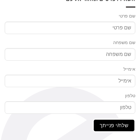
שם פרטי
שם משפחה
אימייל
טלפון
שלח/י פנייתך