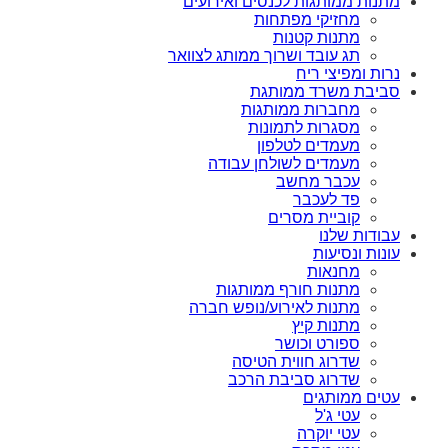
מתנות ממותגות לכנסים ואירועים
מחזיקי מפתחות
מתנות קטנות
תג עובד ושרוך ממותג לצוואר
נרות ומפיצי ריח
סביבת משרד ממותגת
מחברות ממותגות
מסגרות לתמונות
מעמדים לטלפון
מעמדים לשולחן עבודה
עכבר מחשב
פד לעכבר
קוביית מסרים
עבודות שלנו
עונות ונסיעות
מחנאות
מתנות חורף ממותגות
מתנות לאירוע/נופש חברה
מתנות קיץ
ספורט וכושר
שדרוג חווית הטיסה
שדרוג סביבת הרכב
עטים ממותגים
עטי ג'ל
עטי יוקרה