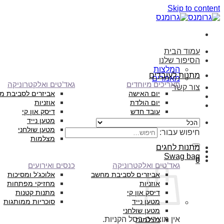
Skip to content
עמוד הבית
הסיפור שלנו
המלצות
מתנות לעובדים
מאמרים
תאריכים מיוחדים
גאד’טים ואלקטרוניקה
צור קשר
יום האישה
אביזרים לסביבת מ
יום הולדת
אוזניות
עובד חדש
דיסק און קי
מטען נייד
מטען שולחני
חיפוש עבור:
מצלמות
מתנות לחגים
Swag bag
0
גאד’טים ואלקטרוניקה
כנסים ואירועים
אביזרים לסביבת מחשב
אלוכג’ל ומסיכות
אוזניות
מחזיקי מפתחות
דיסק און קי
מתנות קטנות
מטען נייד
סוכריות ממותגות
מטען שולחני
אין מוצרים בסל הקניות.
מצלמות