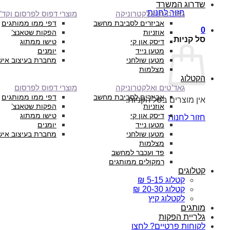
שדרוג המשרד
חזור לחנות
גאד’טים ואלקטרוניקה
מוצרי דפוס לפרסום וקד”
אביזרים לסביבת מחשב
דפי ממו ממותגים
0
אוזניות
הפקות שטאנצ’
סל קניות
דיסק און קי
טישו ממתוג
מטען נייד
יומנים
מטען שולחני
מחברת בעיצוב איש
מצלמות
הקטלוג
גאד’טים ואלקטרוניקה
מוצרי דפוס לפרסום
אביזרים לסביבת מחשב
דפי ממו ממותגים
אין מוצרים בסל הקניות.
אוזניות
הפקות שטאנצ’
דיסק און קי
טישו ממתוג
חזור לחנות
מטען נייד
יומנים
מטען שולחני
מחברת בעיצוב איש
מצלמות
פד ועכבר למחשב
רמקולים ממותגים
קטלוגים
קטלוג 5-15 ₪
קטלוג 20-30 ₪
לקטלוג קיץ
מותגים
גלריית הפקות
לקוחות פרטיים? לחצו