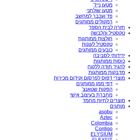
מטען נייד
מטען שולחני
פד ועכבר למחשב
רמקולים ממותגים
חזרה לבית הספר
טקסטיל והלבשה
חולצות ממותגות
טקסטיל לעונות
כובעים ממותגים
ידידותי לסביבה
כוסות ממותגות
להגיד תודה ללקוח
מדבקות ממותגות
מוצרי דפוס לפרסום וקידום מכירות
דפי ממו ממותגים
הפקות שטאנצ'
מחברת בעיצוב אישי
מוצרים לחיות מחמד
מותגים
asobu
Aztec
Colombia
Contigo
ELYSIUM
FLEXFIT