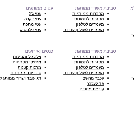
מ
סביבת משרד ממותגת
עטים ממותגים
מחברות ממותגות
עטי ג’ל
מסגרות לתמונות
עטי יוקרה
מעמדים לטלפון
עטי מתכת
מעמדים לשולחן עבודה
עטי פלסטיק
י
סביבת משרד ממותגת
כנסים ואירועים
מחברות ממותגות
אלוכג’ל ומסיכות
מסגרות לתמונות
מחזיקי מפתחות
מעמדים לטלפון
מתנות קטנות
מעמדים לשולחן עבודה
סוכריות ממותגות
י
עכבר מחשב
תג עובד ושרוך ממותג ל
פד לעכבר
קוביית מסרים