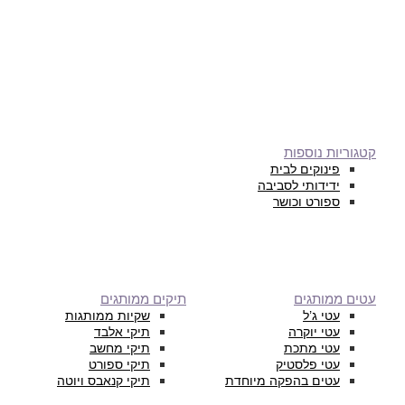
קטגוריות נוספות
פינוקים לבית
ידידותי לסביבה
ספורט וכושר
עטים ממותגים
תיקים ממותגים
עטי ג’ל
שקיות ממותגות
עטי יוקרה
תיקי אלבד
עטי מתכת
תיקי מחשב
עטי פלסטיק
תיקי ספורט
עטים בהפקה מיוחדת
תיקי קנאבס ויוטה