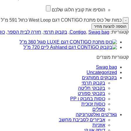
הוסיפו את קובץ הלוגו שלכם
כמות של כוס מתכת CONTIGO דגם West Loop כחול 591 מ"ל
הוספה להצעת מחיר
קטגוריות:
Swag bag
,
Contigo
,
בקבוק תרמי
,
חזרה לבית הספר
,
כוס
קטגוריות מוצרים
Swag bag
Uncategorized
בקבוקים ממותגים
בקבוק תרמי
בקבוקי חליטה
בקבוקי ספורט
כוסות במבוק ו PP
כוסות זכוכית
ספלים
גאד'טים ואלקטרוניקה
אביזרים לסביבת מחשב
אוזניות
דיסק און קי