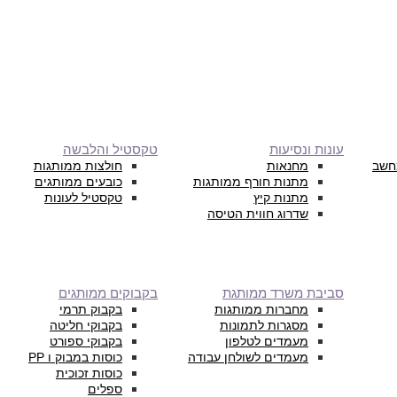
עונות ונסיעות
טקסטיל והלבשה
חשב
מחנאות
חולצות ממותגות
מתנות חורף ממותגות
כובעים ממותגים
מתנות קיץ
טקסטיל לעונות
שדרוג חווית הטיסה
סביבת משרד ממותגת
בקבוקים ממותגים
מחברות ממותגות
בקבוק תרמי
מסגרות לתמונות
בקבוקי חליטה
מעמדים לטלפון
בקבוקי ספורט
מעמדים לשולחן עבודה
כוסות במבוק ו PP
כוסות זכוכית
ספלים