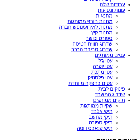
עבודות שלנו
עונות ונסיעות
מחנאות
מתנות חורף ממותגות
מתנות לאירוע/נופש חברה
מתנות קיץ
ספורט וכושר
שדרוג חווית הטיסה
שדרוג סביבת הרכב
עטים ממותגים
עטי ג'ל
עטי יוקרה
עטי מתכת
עטי פלסטיק
עטים בהפקה מיוחדת
פינוקים לבית
שדרוג המשרד
תיקים ממותגים
שקיות ממותגות
תיקי אלבד
תיקי מחשב
תיקי ספורט
תיקי קנאבס ויוטה