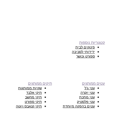
קטגוריות נוספות
פינוקים לבית
ידידותי לסביבה
ספורט וכושר
עטים ממותגים
תיקים ממותגים
עטי ג’ל
שקיות ממותגות
עטי יוקרה
תיקי אלבד
עטי מתכת
תיקי מחשב
עטי פלסטיק
תיקי ספורט
עטים בהפקה מיוחדת
תיקי קנאבס ויוטה