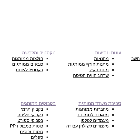
עונות ונסיעות
טקסטיל והלבשה
חשב
מחנאות
חולצות ממותגות
מתנות חורף ממותגות
כובעים ממותגים
מתנות קיץ
טקסטיל לעונות
שדרוג חווית הטיסה
סביבת משרד ממותגת
בקבוקים ממותגים
מחברות ממותגות
בקבוק תרמי
מסגרות לתמונות
בקבוקי חליטה
מעמדים לטלפון
בקבוקי ספורט
מעמדים לשולחן עבודה
כוסות במבוק ו PP
כוסות זכוכית
ספלים