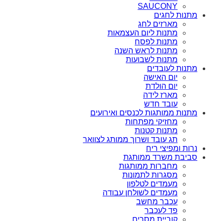
SAUCONY
מתנות לחגים
מארזים לחג
מתנות ליום העצמאות
מתנות לפסח
מתנות לראש השנה
מתנות לשבועות
מתנות לעובדים
יום האישה
יום הולדת
מארז לידה
עובד חדש
מתנות ממותגות לכנסים ואירועים
מחזיקי מפתחות
מתנות קטנות
תג עובד ושרוך ממותג לצוואר
נרות ומפיצי ריח
סביבת משרד ממותגת
מחברות ממותגות
מסגרות לתמונות
מעמדים לטלפון
מעמדים לשולחן עבודה
עכבר מחשב
פד לעכבר
קוביית מסרים