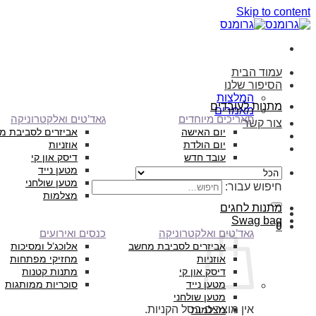
Skip to content
עמוד הבית
הסיפור שלנו
המלצות
מתנות לעובדים
מאמרים
תאריכים מיוחדים
גאד’טים ואלקטרוניקה
צור קשר
יום האישה
אביזרים לסביבת מ
יום הולדת
אוזניות
עובד חדש
דיסק און קי
מטען נייד
מטען שולחני
חיפוש עבור:
מצלמות
מתנות לחגים
Swag bag
0
גאד’טים ואלקטרוניקה
כנסים ואירועים
אביזרים לסביבת מחשב
אלוכג’ל ומסיכות
אוזניות
מחזיקי מפתחות
דיסק און קי
מתנות קטנות
מטען נייד
סוכריות ממותגות
מטען שולחני
אין מוצרים בסל הקניות.
מצלמות