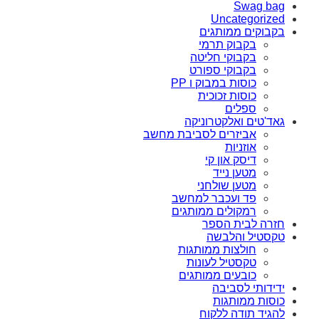
Swag bag
Uncategorized
בקבוקים ממותגים
בקבוק תרמי
בקבוקי חליטה
בקבוקי ספורט
כוסות במבוק ו PP
כוסות זכוכית
ספלים
גאד'טים ואלקטרוניקה
אביזרים לסביבת מחשב
אוזניות
דיסק און קי
מטען נייד
מטען שולחני
פד ועכבר למחשב
רמקולים ממותגים
חזרה לבית הספר
טקסטיל והלבשה
חולצות ממותגות
טקסטיל לעונות
כובעים ממותגים
ידידותי לסביבה
כוסות ממותגות
להגיד תודה ללקוח