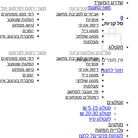
שדרוג המשרד
חזור לחנות
גאד’טים ואלקטרוניקה
מוצרי דפוס לפרסום וקד”
אביזרים לסביבת מחשב
דפי ממו ממותגים
0
אוזניות
הפקות שטאנצ’
סל קניות
דיסק און קי
טישו ממתוג
מטען נייד
יומנים
מטען שולחני
מחברת בעיצוב איש
מצלמות
הקטלוג
גאד’טים ואלקטרוניקה
מוצרי דפוס לפרסום
אביזרים לסביבת מחשב
דפי ממו ממותגים
אין מוצרים בסל הקניות.
אוזניות
הפקות שטאנצ’
דיסק און קי
טישו ממתוג
חזור לחנות
מטען נייד
יומנים
מטען שולחני
מחברת בעיצוב איש
מצלמות
פד ועכבר למחשב
רמקולים ממותגים
קטלוגים
קטלוג 5-15 ₪
קטלוג 20-30 ₪
לקטלוג קיץ
מותגים
גלריית הפקות
לקוחות פרטיים? לחצו