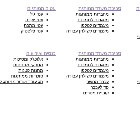
מ
סביבת משרד ממותגת
עטים ממותגים
מחברות ממותגות
עטי ג’ל
מסגרות לתמונות
עטי יוקרה
מעמדים לטלפון
עטי מתכת
מעמדים לשולחן עבודה
עטי פלסטיק
י
סביבת משרד ממותגת
כנסים ואירועים
מחברות ממותגות
אלוכג’ל ומסיכות
מסגרות לתמונות
מחזיקי מפתחות
מעמדים לטלפון
מתנות קטנות
מעמדים לשולחן עבודה
סוכריות ממותגות
י
עכבר מחשב
תג עובד ושרוך ממותג ל
פד לעכבר
קוביית מסרים