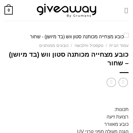
Skip
0
to
content
עמוד הבית
/
טקסטיל והלבשה
/
כובעים ממותגים
כובע מצחייה מכותנה סטון ווש (בד מיושן)
– שחור
תכונות:
רצועת זיעה
כובע מאוורר
הגנה מעולה מפני קרני UV