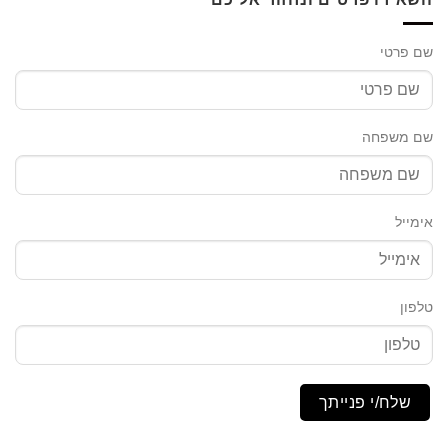
שם פרטי
שם משפחה
אימייל
טלפון
שלח/י פנייתך