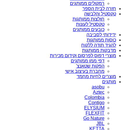
רמקולים ממותגים
חזרה לבית הספר
טקסטיל והלבשה
חולצות ממותגות
טקסטיל לעונות
כובעים ממותגים
ידידותי לסביבה
כוסות ממותגות
להגיד תודה ללקוח
מדבקות ממותגות
מוצרי דפוס לפרסום וקידום מכירות
דפי ממו ממותגים
הפקות שטאנצ'
מחברת בעיצוב אישי
מוצרים לחיות מחמד
מותגים
asobu
Aztec
Colombia
Contigo
ELYSIUM
FLEXFIT
Go Nature
JBL
KETTA