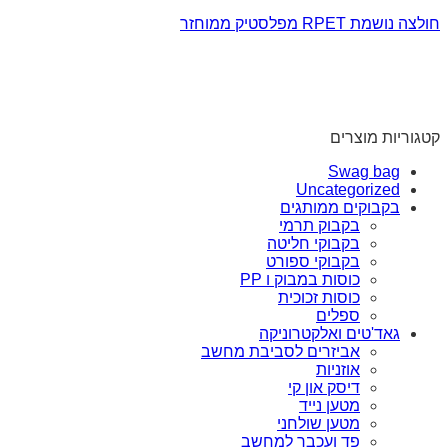
חולצה נושמת RPET מפלסטיק ממוחזר
קטגוריות מוצרים
Swag bag
Uncategorized
בקבוקים ממותגים
בקבוק תרמי
בקבוקי חליטה
בקבוקי ספורט
כוסות במבוק ו PP
כוסות זכוכית
ספלים
גאד'טים ואלקטרוניקה
אביזרים לסביבת מחשב
אוזניות
דיסק און קי
מטען נייד
מטען שולחני
פד ועכבר למחשב