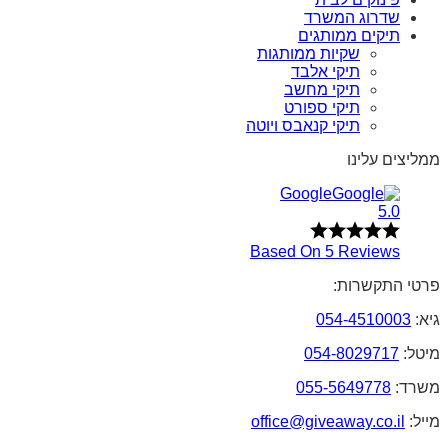
שדרוג המשרד
תיקים ממותגים
שקיות ממותגות
תיקי אלבד
תיקי מחשב
תיקי ספורט
תיקי קנאבס ויוטה
ממליצים עלינו
Google
5.0
Based On 5 Reviews
פרטי התקשרות:
גיא:
054-4510003
מיטל:
054-8029717
משרד:
055-5649778
מייל:
office@giveaway.co.il