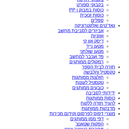
בקבוקי ספורט
כוסות במבוק ו PP
כוסות זכוכית
ספלים
גאד'טים ואלקטרוניקה
אביזרים לסביבת מחשב
אוזניות
דיסק און קי
מטען נייד
מטען שולחני
פד ועכבר למחשב
רמקולים ממותגים
חזרה לבית הספר
טקסטיל והלבשה
חולצות ממותגות
טקסטיל לעונות
כובעים ממותגים
ידידותי לסביבה
כוסות ממותגות
להגיד תודה ללקוח
מדבקות ממותגות
מוצרי דפוס לפרסום וקידום מכירות
דפי ממו ממותגים
הפקות שטאנצ'