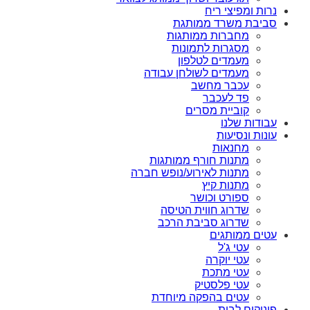
נרות ומפיצי ריח
סביבת משרד ממותגת
מחברות ממותגות
מסגרות לתמונות
מעמדים לטלפון
מעמדים לשולחן עבודה
עכבר מחשב
פד לעכבר
קוביית מסרים
עבודות שלנו
עונות ונסיעות
מחנאות
מתנות חורף ממותגות
מתנות לאירוע/נופש חברה
מתנות קיץ
ספורט וכושר
שדרוג חווית הטיסה
שדרוג סביבת הרכב
עטים ממותגים
עטי ג'ל
עטי יוקרה
עטי מתכת
עטי פלסטיק
עטים בהפקה מיוחדת
פינוקים לבית