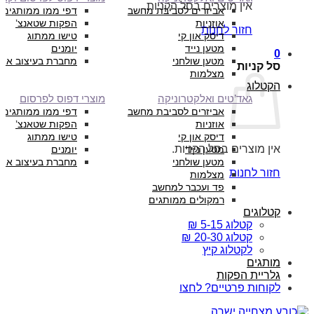
אין מוצרים בסל הקניות.
אביזרים לסביבת מחשב
דפי ממו ממותגים
אוזניות
הפקות שטאנצ’
חזור לחנות
דיסק און קי
טישו ממתוג
מטען נייד
יומנים
0
מטען שולחני
מחברת בעיצוב איש
סל קניות
מצלמות
הקטלוג
גאד’טים ואלקטרוניקה
מוצרי דפוס לפרסום
אביזרים לסביבת מחשב
דפי ממו ממותגים
אוזניות
הפקות שטאנצ’
דיסק און קי
טישו ממתוג
אין מוצרים בסל הקניות.
מטען נייד
יומנים
מטען שולחני
מחברת בעיצוב איש
חזור לחנות
מצלמות
פד ועכבר למחשב
רמקולים ממותגים
קטלוגים
קטלוג 5-15 ₪
קטלוג 20-30 ₪
לקטלוג קיץ
מותגים
גלריית הפקות
לקוחות פרטיים? לחצו