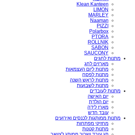
Klean Kanteen
LIMON
MARLEY
Naaman
PIZZI
Polarbox
PTORA
ROLLNIK
SABON
SAUCONY
מתנות לחגים
מארזים לחג
מתנות ליום העצמאות
מתנות לפסח
מתנות לראש השנה
מתנות לשבועות
מתנות לעובדים
יום האישה
יום הולדת
מארז לידה
עובד חדש
מתנות ממותגות לכנסים ואירועים
מחזיקי מפתחות
מתנות קטנות
תג עובד ושרוך ממותג לצוואר