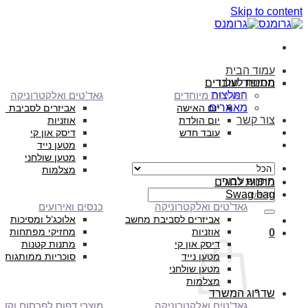
Skip to content
עמוד הבית
הסיפור שלנו
מתנות לעובדים
המלצות
תאריכים מיוחדים
גאד’טים ואלקטרוניקה
מאמרים
יום האישה
אביזרים לסביבת מ
צור קשר
יום הולדת
אוזניות
עובד חדש
דיסק און קי
מטען נייד
מטען שולחני
מצלמות
חיפוש עבור:
מתנות לחגים
Swag bag
גאד’טים ואלקטרוניקה
כנסים ואירועים
אביזרים לסביבת מחשב
אלוכג’ל ומסיכות
אוזניות
מחזיקי מפתחות
0
דיסק און קי
מתנות קטנות
מטען נייד
סוכריות ממותגות
מטען שולחני
מצלמות
שדרוג המשרד
גאד’טים ואלקטרוניקה
מוצרי דפוס לפרסום וקד”