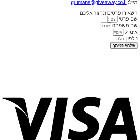
מייל:
grumans@giveaway.co.il
השאירו פרטים ונחזור אליכם
שם פרטי
שם משפחה
אימייל
טלפון
שלח/י פנייתך