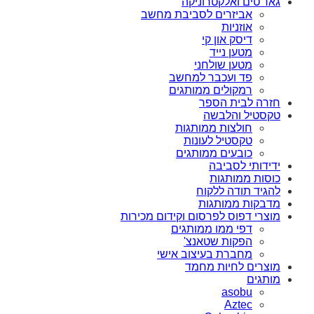
גאד'טים ואלקטרוניקה
אביזרים לסביבת מחשב
אוזניות
דיסק און קי
מטען נייד
מטען שולחני
פד ועכבר למחשב
רמקולים ממותגים
חזרה לבית הספר
טקסטיל והלבשה
חולצות ממותגות
טקסטיל לעונות
כובעים ממותגים
ידידותי לסביבה
כוסות ממותגות
להגיד תודה ללקוח
מדבקות ממותגות
מוצרי דפוס לפרסום וקידום מכירות
דפי ממו ממותגים
הפקות שטאנצ'
מחברת בעיצוב אישי
מוצרים לחיות מחמד
מותגים
asobu
Aztec