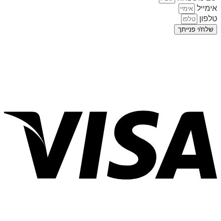
אימייל
טלפון
שלח/י פנייתך