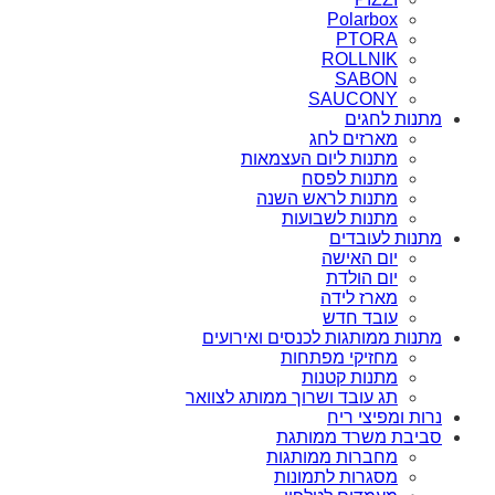
Polarbox
PTORA
ROLLNIK
SABON
SAUCONY
מתנות לחגים
מארזים לחג
מתנות ליום העצמאות
מתנות לפסח
מתנות לראש השנה
מתנות לשבועות
מתנות לעובדים
יום האישה
יום הולדת
מארז לידה
עובד חדש
מתנות ממותגות לכנסים ואירועים
מחזיקי מפתחות
מתנות קטנות
תג עובד ושרוך ממותג לצוואר
נרות ומפיצי ריח
סביבת משרד ממותגת
מחברות ממותגות
מסגרות לתמונות