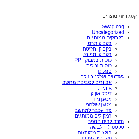
קטגוריות מוצרים
Swag bag
Uncategorized
בקבוקים ממותגים
בקבוק תרמי
בקבוקי חליטה
בקבוקי ספורט
כוסות במבוק ו PP
כוסות זכוכית
ספלים
גאד'טים ואלקטרוניקה
אביזרים לסביבת מחשב
אוזניות
דיסק און קי
מטען נייד
מטען שולחני
פד ועכבר למחשב
רמקולים ממותגים
חזרה לבית הספר
טקסטיל והלבשה
חולצות ממותגות
טקסטיל לעונות