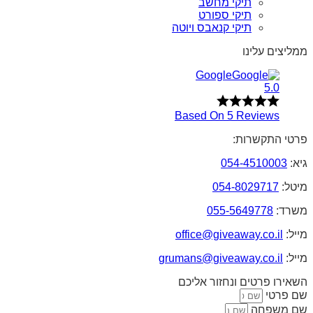
תיקי מחשב
תיקי ספורט
תיקי קנאבס ויוטה
ממליצים עלינו
Google
5.0
Based On 5 Reviews
פרטי התקשרות:
גיא:
054-4510003
מיטל:
054-8029717
משרד:
055-5649778
מייל:
office@giveaway.co.il
מייל:
grumans@giveaway.co.il
השאירו פרטים ונחזור אליכם
שם פרטי
שם משפחה