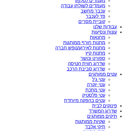
מעמדים לטלפון
מעמדים לשולחן עבודה
עכבר מחשב
פד לעכבר
קוביית מסרים
עבודות שלנו
עונות ונסיעות
מחנאות
מתנות חורף ממותגות
מתנות לאירוע/נופש חברה
מתנות קיץ
ספורט וכושר
שדרוג חווית הטיסה
שדרוג סביבת הרכב
עטים ממותגים
עטי ג'ל
עטי יוקרה
עטי מתכת
עטי פלסטיק
עטים בהפקה מיוחדת
פינוקים לבית
שדרוג המשרד
תיקים ממותגים
שקיות ממותגות
תיקי אלבד