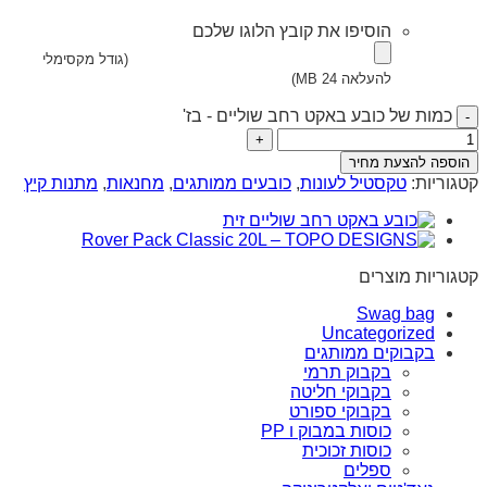
הוסיפו את קובץ הלוגו שלכם
(גודל מקסימלי
להעלאה 24 MB)
כמות של כובע באקט רחב שוליים - בז'
הוספה להצעת מחיר
קטגוריות:
טקסטיל לעונות
,
כובעים ממותגים
,
מחנאות
,
מתנות קיץ
קטגוריות מוצרים
Swag bag
Uncategorized
בקבוקים ממותגים
בקבוק תרמי
בקבוקי חליטה
בקבוקי ספורט
כוסות במבוק ו PP
כוסות זכוכית
ספלים