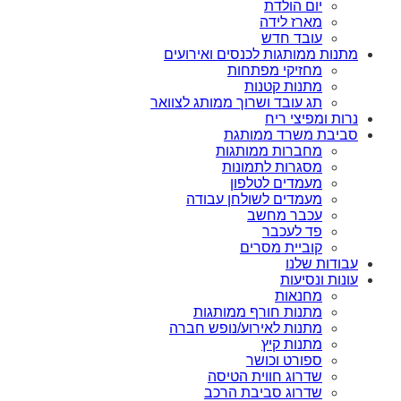
יום הולדת
מארז לידה
עובד חדש
מתנות ממותגות לכנסים ואירועים
מחזיקי מפתחות
מתנות קטנות
תג עובד ושרוך ממותג לצוואר
נרות ומפיצי ריח
סביבת משרד ממותגת
מחברות ממותגות
מסגרות לתמונות
מעמדים לטלפון
מעמדים לשולחן עבודה
עכבר מחשב
פד לעכבר
קוביית מסרים
עבודות שלנו
עונות ונסיעות
מחנאות
מתנות חורף ממותגות
מתנות לאירוע/נופש חברה
מתנות קיץ
ספורט וכושר
שדרוג חווית הטיסה
שדרוג סביבת הרכב