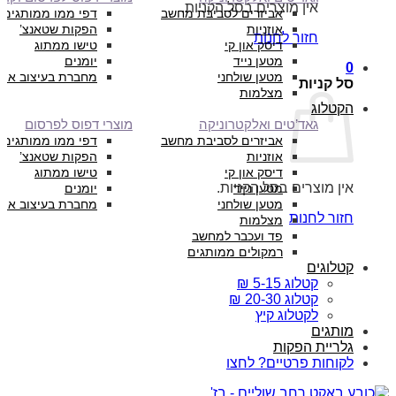
אין מוצרים בסל הקניות.
אביזרים לסביבת מחשב
דפי ממו ממותגים
אוזניות
הפקות שטאנצ’
חזור לחנות
דיסק און קי
טישו ממתוג
מטען נייד
יומנים
0
מטען שולחני
מחברת בעיצוב איש
סל קניות
מצלמות
הקטלוג
גאד’טים ואלקטרוניקה
מוצרי דפוס לפרסום
אביזרים לסביבת מחשב
דפי ממו ממותגים
אוזניות
הפקות שטאנצ’
דיסק און קי
טישו ממתוג
אין מוצרים בסל הקניות.
מטען נייד
יומנים
מטען שולחני
מחברת בעיצוב איש
חזור לחנות
מצלמות
פד ועכבר למחשב
רמקולים ממותגים
קטלוגים
קטלוג 5-15 ₪
קטלוג 20-30 ₪
לקטלוג קיץ
מותגים
גלריית הפקות
לקוחות פרטיים? לחצו