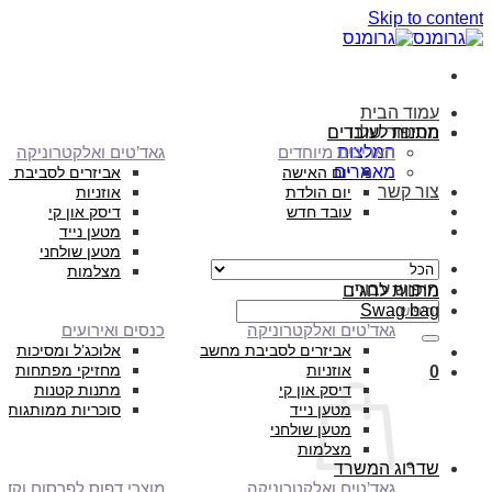
Skip to content
עמוד הבית
הסיפור שלנו
מתנות לעובדים
המלצות
תאריכים מיוחדים
גאד’טים ואלקטרוניקה
מאמרים
יום האישה
אביזרים לסביבת מ
צור קשר
יום הולדת
אוזניות
עובד חדש
דיסק און קי
מטען נייד
מטען שולחני
מצלמות
חיפוש עבור:
מתנות לחגים
Swag bag
גאד’טים ואלקטרוניקה
כנסים ואירועים
אביזרים לסביבת מחשב
אלוכג’ל ומסיכות
אוזניות
מחזיקי מפתחות
0
דיסק און קי
מתנות קטנות
מטען נייד
סוכריות ממותגות
מטען שולחני
מצלמות
שדרוג המשרד
גאד’טים ואלקטרוניקה
מוצרי דפוס לפרסום וקד”