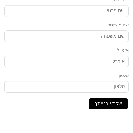
שם משפחה
אימייל
טלפון
שלח/י פנייתך