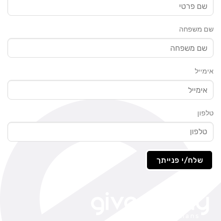
שם משפחה
אימייל
טלפון
שלח/י פנייתך